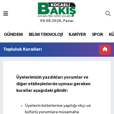
Kocaeli Nöbetçi Eczaneler
09.08.2026, Pazar
Kocaeli Hava Durumu
GÜNDEM
BİLİM TEKNOLOJİ
KARİYER
SPOR
KÜ
Kocaeli Trafik Yoğunluk Haritası
Topluluk Kuralları
Süper Lig Puan Durumu ve Fikstür
Tüm Manşetler
Üyelerimizin yazdıkları yorumlar ve
diğer etkileşimlerde uyması gereken
Son Dakika Haberleri
kurallar aşağıdaki gibidir:
Haber Arşivi
Üyelerin birbirlerine yaptığı ırkçı ve
küfürlü yorumlara müsamaha