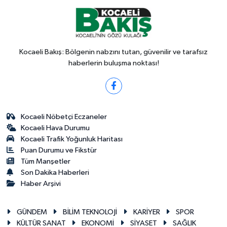
Kocaeli Bakış: Bölgenin nabzını tutan, güvenilir ve tarafsız
haberlerin buluşma noktası!
Kocaeli Nöbetçi Eczaneler
Kocaeli Hava Durumu
Kocaeli Trafik Yoğunluk Haritası
Puan Durumu ve Fikstür
Tüm Manşetler
Son Dakika Haberleri
Haber Arşivi
GÜNDEM
BİLİM TEKNOLOJİ
KARİYER
SPOR
KÜLTÜR SANAT
EKONOMİ
SİYASET
SAĞLIK