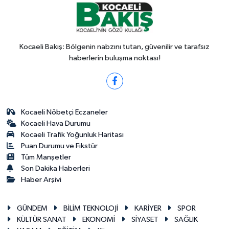
Kocaeli Bakış: Bölgenin nabzını tutan, güvenilir ve tarafsız
haberlerin buluşma noktası!
Kocaeli Nöbetçi Eczaneler
Kocaeli Hava Durumu
Kocaeli Trafik Yoğunluk Haritası
Puan Durumu ve Fikstür
Tüm Manşetler
Son Dakika Haberleri
Haber Arşivi
GÜNDEM
BİLİM TEKNOLOJİ
KARİYER
SPOR
KÜLTÜR SANAT
EKONOMİ
SİYASET
SAĞLIK