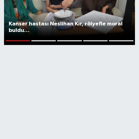
Kanser hastası Neslihan Kır, rölyefle moral
buldu…
1
2
3
4
5