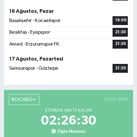
16 Ağustos, Pazar
Başakşehir - Kocaelispor
19:00
Beşiktaş - Eyüpspor
21:30
Amed - Erzurumspor FK
21:30
17 Ağustos, Pazartesi
Samsunspor - Göztepe
21:30
KOCAELİ
05.08.2026
SONRAKI VAKTE KALAN
02:26:29
Öğle Namazı