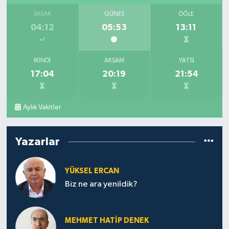
İMSAK
GÜNEŞ
ÖĞLE
04:12
05:53
13:11
İKINDI
AKŞAM
YATSI
17:04
20:19
21:54
Aylık Vakitler
Yazarlar
YÜKSEL ERCAN
Biz ne ara yenildik?
MEHMET HATİP DENEK