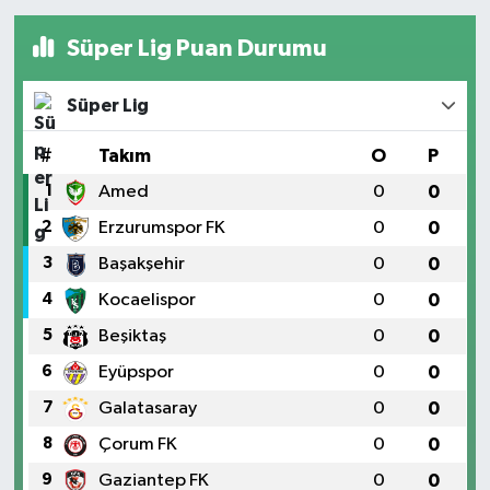
Süper Lig Puan Durumu
Süper Lig
#
Takım
O
P
1
Amed
0
0
2
Erzurumspor FK
0
0
3
Başakşehir
0
0
4
Kocaelispor
0
0
5
Beşiktaş
0
0
6
Eyüpspor
0
0
7
Galatasaray
0
0
8
Çorum FK
0
0
9
Gaziantep FK
0
0