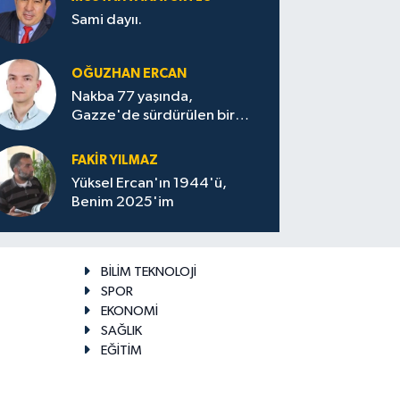
Sami dayıı.
OĞUZHAN ERCAN
Nakba 77 yaşında,
Gazze'de sürdürülen bir
felaketin sessizliği
FAKİR YILMAZ
Yüksel Ercan'ın 1944'ü,
Benim 2025'im
BİLİM TEKNOLOJİ
SPOR
EKONOMİ
SAĞLIK
EĞİTİM