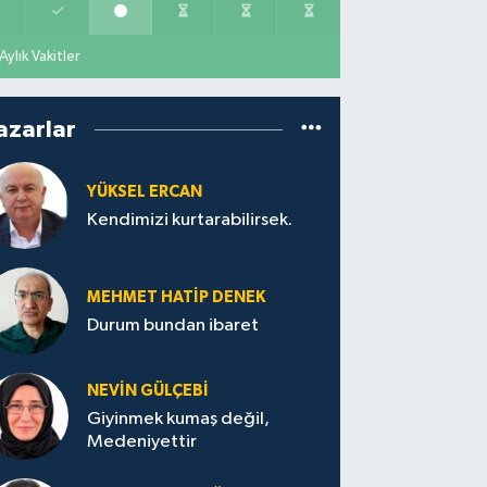
Aylık Vakitler
azarlar
YÜKSEL ERCAN
Kendimizi kurtarabilirsek.
MEHMET HATİP DENEK
Durum bundan ibaret
NEVİN GÜLÇEBİ
Giyinmek kumaş değil,
Medeniyettir