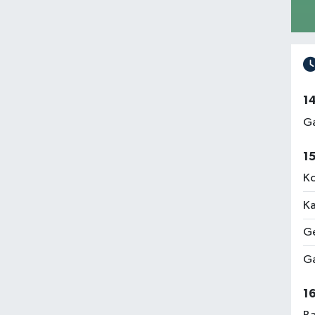
1
Ga
1
Ko
Ka
Ge
Ga
1