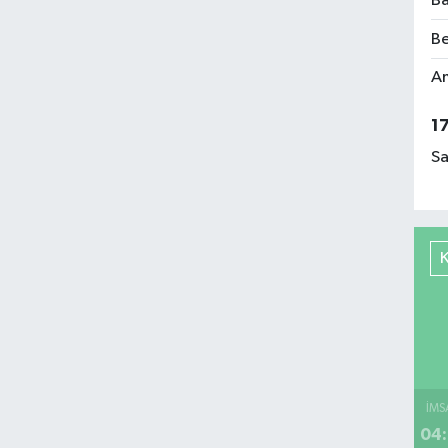
Ba
Be
Am
1
Sa
İMS
04: