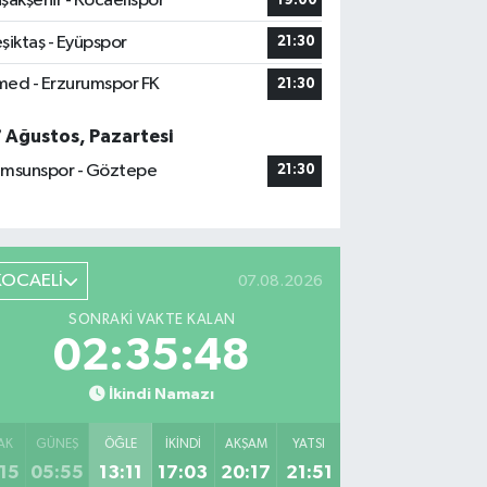
şakşehir - Kocaelispor
19:00
şiktaş - Eyüpspor
21:30
ed - Erzurumspor FK
21:30
7 Ağustos, Pazartesi
msunspor - Göztepe
21:30
KOCAELİ
07.08.2026
SONRAKI VAKTE KALAN
02:35:47
İkindi Namazı
AK
GÜNEŞ
ÖĞLE
İKINDI
AKŞAM
YATSI
15
05:55
13:11
17:03
20:17
21:51