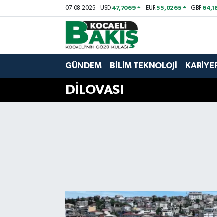
47,7069
55,0265
64,1
07-08-2026
USD
EUR
GBP
Kocaeli Nöbetçi Eczaneler
Kocaeli Hava Durumu
GÜNDEM
BİLİM TEKNOLOJİ
KARİYE
Kocaeli Trafik Yoğunluk Haritası
DİLOVASI
Süper Lig Puan Durumu ve Fikstür
Tüm Manşetler
Son Dakika Haberleri
Haber Arşivi