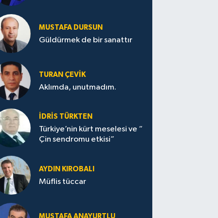
MUSTAFA DURSUN
Güldürmek de bir sanattır
TURAN ÇEVİK
Aklımda, unutmadım.
İDRİS TÜRKTEN
Türkiye’nin kürt meselesi ve “
Çin sendromu etkisi”
AYDIN KIROBALI
Müflis tüccar
MUSTAFA ANAYURTLU