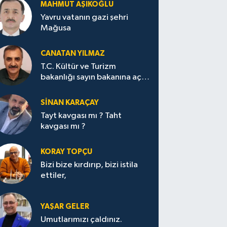
MAHMUT AŞIKOĞLU
Yavru vatanın gazi şehri
Mağusa
CANATAN YILMAZ
T.C. Kültür ve Turizm
bakanlığı sayın bakanına açık
mektup.
SİNAN KARAÇAY
Tayt kavgası mı ? Taht
kavgası mı ?
KORAY TOPÇU
Bizi bize kırdırıp, bizi istila
ettiler,
YAŞAR GELER
Umutlarımızı çaldınız.