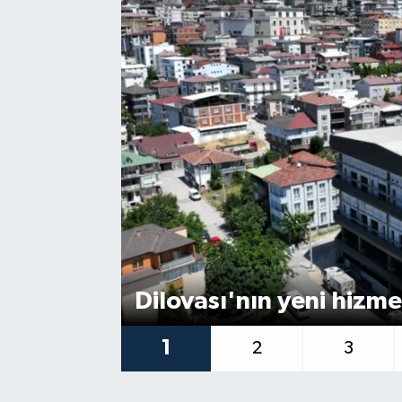
Dilovası'nın yeni hizme
1
2
3