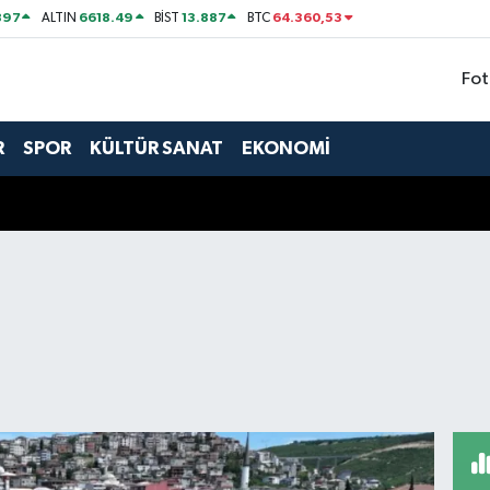
897
6618.49
13.887
64.360,53
ALTIN
BİST
BTC
Fot
R
SPOR
KÜLTÜR SANAT
EKONOMİ