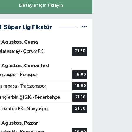
Detaylar için tıklayın
Süper Lig Fikstür
4 Ağustos, Cuma
latasaray - Çorum FK
21:30
5 Ağustos, Cumartesi
nyaspor - Rizespor
19:00
sımpaşa - Trabzonspor
19:00
nçlerbirliği S.K. - Fenerbahçe
21:30
ziantep FK - Alanyaspor
21:30
6 Ağustos, Pazar