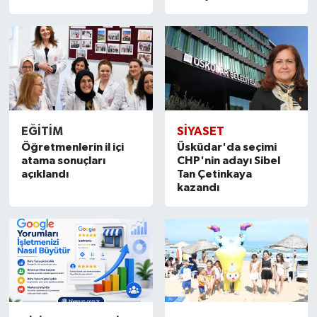
EĞİTİM
SİYASET
Öğretmenlerin il içi
Üsküdar'da seçimi
atama sonuçları
CHP'nin adayı Sibel
açıklandı
Tan Çetinkaya
kazandı