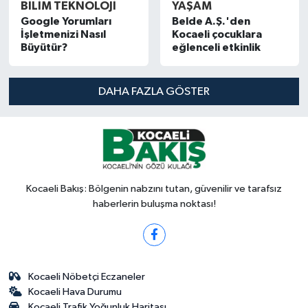
BİLİM TEKNOLOJİ
YAŞAM
Google Yorumları
Belde A.Ş.'den
İşletmenizi Nasıl
Kocaeli çocuklara
Büyütür?
eğlenceli etkinlik
DAHA FAZLA GÖSTER
Kocaeli Bakış: Bölgenin nabzını tutan, güvenilir ve tarafsız
haberlerin buluşma noktası!
Kocaeli Nöbetçi Eczaneler
Kocaeli Hava Durumu
Kocaeli Trafik Yoğunluk Haritası