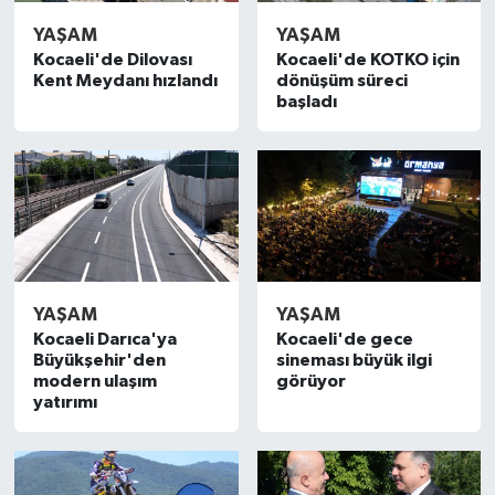
YAŞAM
YAŞAM
Kocaeli'de Dilovası
Kocaeli'de KOTKO için
Kent Meydanı hızlandı
dönüşüm süreci
başladı
YAŞAM
YAŞAM
Kocaeli Darıca'ya
Kocaeli'de gece
Büyükşehir'den
sineması büyük ilgi
modern ulaşım
görüyor
yatırımı