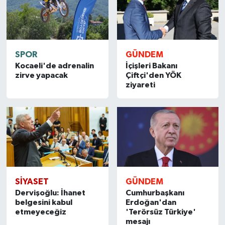
SPOR
GÜNDEM
Kocaeli'de adrenalin
İçişleri Bakanı
zirve yapacak
Çiftçi'den YÖK
ziyareti
SİYASET
GÜNDEM
Dervişoğlu: İhanet
Cumhurbaşkanı
belgesini kabul
Erdoğan'dan
etmeyeceğiz
'Terörsüz Türkiye'
mesajı