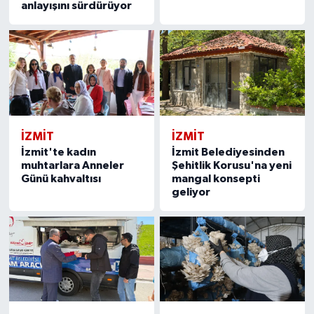
anlayışını sürdürüyor
İZMİT
İZMİT
İzmit'te kadın
İzmit Belediyesinden
muhtarlara Anneler
Şehitlik Korusu'na yeni
Günü kahvaltısı
mangal konsepti
geliyor