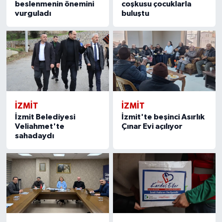
beslenmenin önemini
coşkusu çocuklarla
vurguladı
buluştu
İZMİT
İZMİT
İzmit Belediyesi
İzmit'te beşinci Asırlık
Veliahmet'te
Çınar Evi açılıyor
sahadaydı