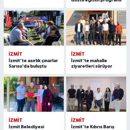
dostu eğitim programı
İZMİT
İZMİT
İzmit’te asırlık çınarlar
İzmit’te mahalle
Sarısu’da buluştu
ziyaretleri sürüyor
İZMİT
İZMİT
İzmit Belediyesi
İzmit’te Kıbrıs Barış