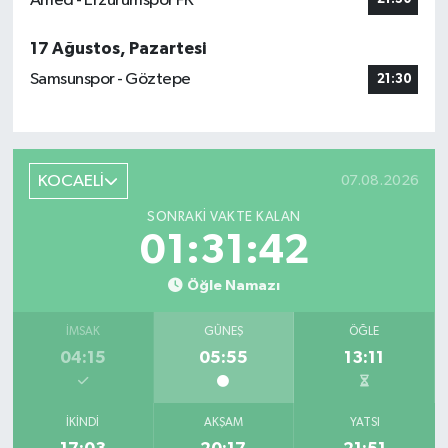
Amed - Erzurumspor FK
17 Ağustos, Pazartesi
Samsunspor - Göztepe
21:30
KOCAELİ
07.08.2026
SONRAKI VAKTE KALAN
01:31:40
Öğle Namazı
İMSAK
GÜNEŞ
ÖĞLE
04:15
05:55
13:11
İKINDI
AKŞAM
YATSI