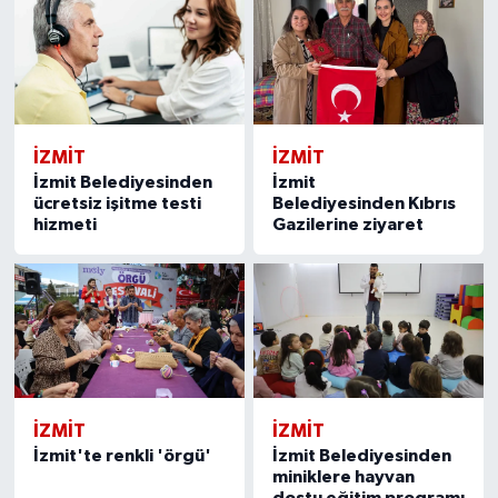
İZMİT
İZMİT
İzmit Belediyesinden
İzmit
ücretsiz işitme testi
Belediyesinden Kıbrıs
hizmeti
Gazilerine ziyaret
İZMİT
İZMİT
İzmit'te renkli 'örgü'
İzmit Belediyesinden
miniklere hayvan