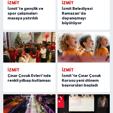
İZMİT
İZMİT
İzmit'te gençlik ve
İzmit Belediyesi
spor çalışmaları
Ramazan'da
masaya yatırıldı
dayanışmayı
büyütüyor
İZMİT
İZMİT
Çınar Çocuk Evleri'nde
İzmit'te Çınar Çocuk
renkli yılbaşı kutlaması
Korosu yeni dönem
başvuruları başladı