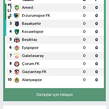
1
Amed
0
0
2
Erzurumspor FK
0
0
3
Başakşehir
0
0
4
Kocaelispor
0
0
5
Beşiktaş
0
0
6
Eyüpspor
0
0
7
Galatasaray
0
0
8
Çorum FK
0
0
9
Gaziantep FK
0
0
10
Alanyaspor
0
0
Detaylar için tıklayın