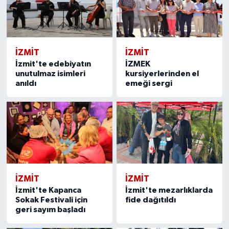
İZMİT
İZMİT
İzmit'te edebiyatın
İZMEK
unutulmaz isimleri
kursiyerlerinden el
anıldı
emeği sergi
İZMİT
İZMİT
İzmit'te Kapanca
İzmit'te mezarlıklarda
Sokak Festivali için
fide dağıtıldı
geri sayım başladı