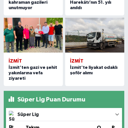
kahraman gazileri
Harekâtı’nın 51. yılı
unutmuyor
anıldı
İZMİT
İZMİT
İzmit'ten gazi ve şehit
İzmit'te liyakat odaklı
yakınlarına vefa
şoför alımı
ziyareti
Süper Lig Puan Durumu
Süper Lig
#
Takım
O
P