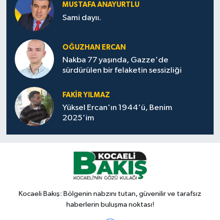
MUSTAFA ANAYURTLU
Sami dayıı.
OĞUZHAN ERCAN
Nakba 77 yaşında, Gazze'de
sürdürülen bir felaketin sessizliği
FAKİR YILMAZ
Yüksel Ercan'ın 1944'ü, Benim
2025'im
Kocaeli Bakış: Bölgenin nabzını tutan, güvenilir ve tarafsız
haberlerin buluşma noktası!