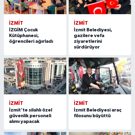
İZMİT
İZMİT
İZGİM Çocuk
İzmit Belediyesi,
Kütüphanesi,
gazilere vefa
öğrencileri ağırladı
ziyaretlerini
sürdürüyor
İZMİT
İZMİT
İzmit'te silahlı özel
İzmit Belediyesi araç
güvenlik personeli
filosunu büyüttü
alımı yapacak