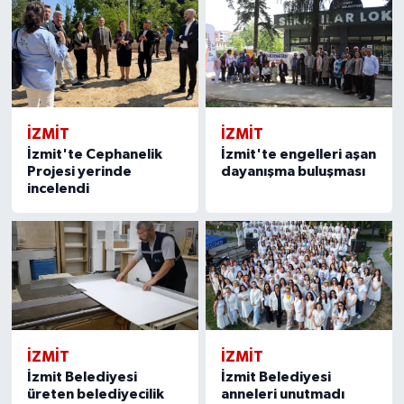
İZMİT
İZMİT
İzmit'te Cephanelik
İzmit'te engelleri aşan
Projesi yerinde
dayanışma buluşması
incelendi
İZMİT
İZMİT
İzmit Belediyesi
İzmit Belediyesi
üreten belediyecilik
anneleri unutmadı