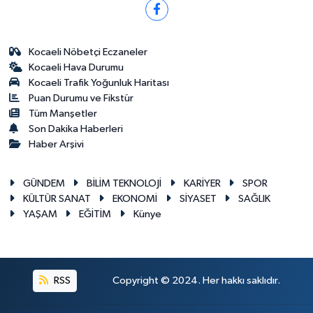
Kocaeli Nöbetçi Eczaneler
Kocaeli Hava Durumu
Kocaeli Trafik Yoğunluk Haritası
Puan Durumu ve Fikstür
Tüm Manşetler
Son Dakika Haberleri
Haber Arşivi
GÜNDEM
BİLİM TEKNOLOJİ
KARİYER
SPOR
KÜLTÜR SANAT
EKONOMİ
SİYASET
SAĞLIK
YAŞAM
EĞİTİM
Künye
RSS
Copyright © 2024. Her hakkı saklıdır.