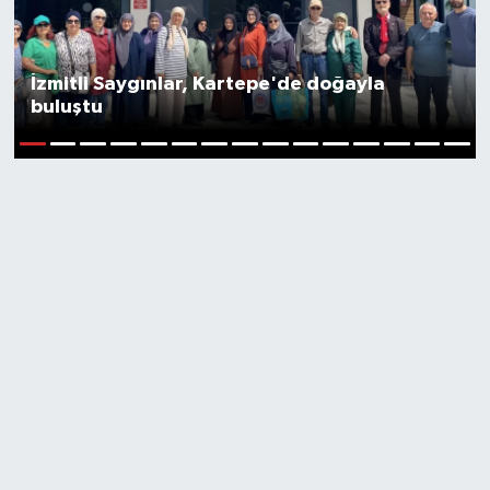
İzmitli Saygınlar, Kartepe'de doğayla
buluştu
1
2
3
4
5
6
7
8
9
10
11
12
13
14
15