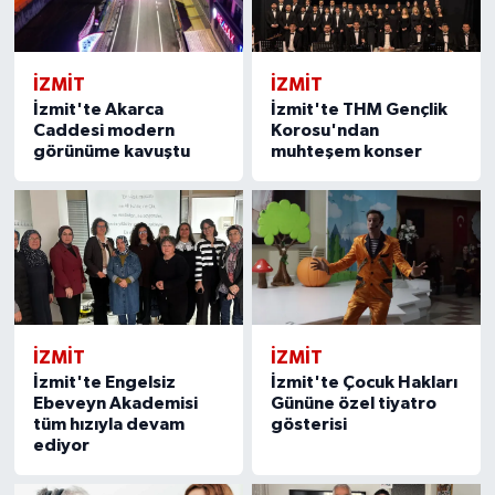
İZMİT
İZMİT
İzmit'te Akarca
İzmit'te THM Gençlik
Caddesi modern
Korosu'ndan
görünüme kavuştu
muhteşem konser
İZMİT
İZMİT
İzmit'te Engelsiz
İzmit'te Çocuk Hakları
Ebeveyn Akademisi
Gününe özel tiyatro
tüm hızıyla devam
gösterisi
ediyor