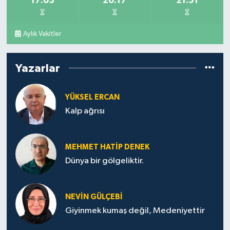
17:03
20:17
21:51
Aylık Vakitler
Yazarlar
YÜKSEL ERCAN
Kalp ağrısı
MEHMET HATİP DENEK
Dünya bir gölgeliktir.
NEVİN GÜLÇEBİ
Giyinmek kumaş değil, Medeniyettir