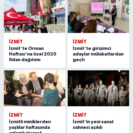
İZMİT
İZMİT
İzmit'te Orman
İzmit'te girişimci
Haftası'na özel 2020
adaylar mülakatlardan
fidan dağıtımı
geçti
İZMİT
İZMİT
İzmitli miniklerden
İzmit'in yeni sanat
yaşlılar haftasında
sahnesi açıldı