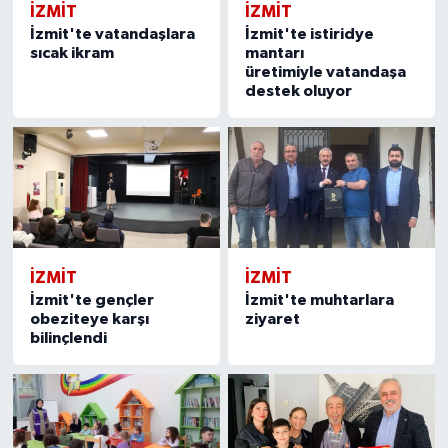
İZMİT
İZMİT
İzmit'te vatandaşlara
İzmit'te istiridye
sıcak ikram
mantarı
üretimiyle vatandaşa
destek oluyor
İZMİT
İZMİT
İzmit'te gençler
İzmit'te muhtarlara
obeziteye karşı
ziyaret
bilinçlendi