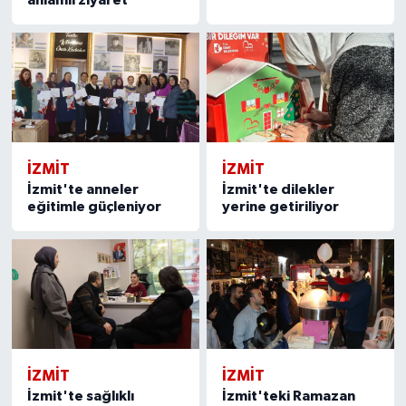
anlamlı ziyaret
İZMİT
İZMİT
İzmit'te anneler
İzmit'te dilekler
eğitimle güçleniyor
yerine getiriliyor
İZMİT
İZMİT
İzmit'te sağlıklı
İzmit'teki Ramazan