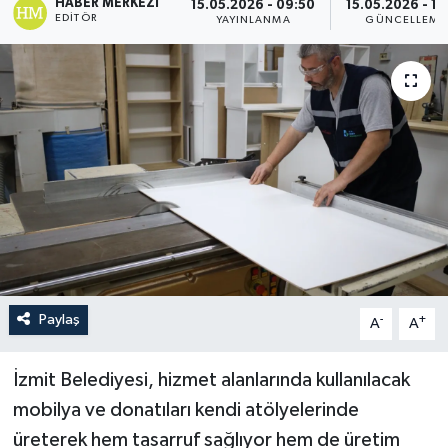
HABER MERKEZI
15.05.2026 - 09:50
15.05.2026 - 13
EDITÖR
YAYINLANMA
GÜNCELLEME
Paylaş
-
+
A
A
İzmit Belediyesi, hizmet alanlarında kullanılacak
mobilya ve donatıları kendi atölyelerinde
üreterek hem tasarruf sağlıyor hem de üretim