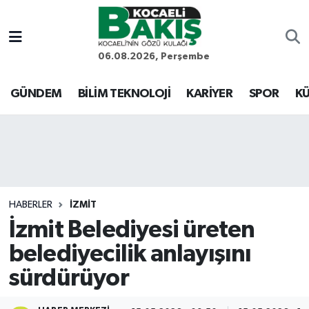
Kocaeli Nöbetçi Eczaneler
06.08.2026, Perşembe
Kocaeli Hava Durumu
GÜNDEM
BİLİM TEKNOLOJİ
KARİYER
SPOR
KÜ
Kocaeli Trafik Yoğunluk Haritası
Süper Lig Puan Durumu ve Fikstür
Tüm Manşetler
HABERLER
İZMİT
İzmit Belediyesi üreten
Son Dakika Haberleri
belediyecilik anlayışını
Haber Arşivi
sürdürüyor