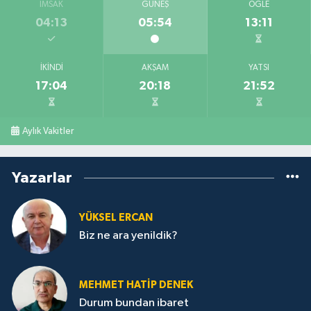
İMSAK
GÜNEŞ
ÖĞLE
04:13
05:54
13:11
İKINDI
AKŞAM
YATSI
17:04
20:18
21:52
Aylık Vakitler
Yazarlar
YÜKSEL ERCAN
Biz ne ara yenildik?
MEHMET HATİP DENEK
Durum bundan ibaret