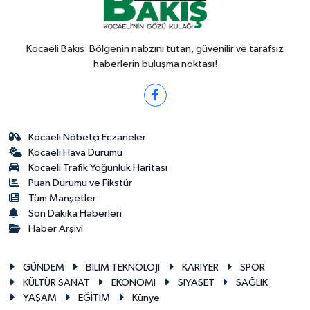
Kocaeli Bakış: Bölgenin nabzını tutan, güvenilir ve tarafsız
haberlerin buluşma noktası!
Kocaeli Nöbetçi Eczaneler
Kocaeli Hava Durumu
Kocaeli Trafik Yoğunluk Haritası
Puan Durumu ve Fikstür
Tüm Manşetler
Son Dakika Haberleri
Haber Arşivi
GÜNDEM
BİLİM TEKNOLOJİ
KARİYER
SPOR
KÜLTÜR SANAT
EKONOMİ
SİYASET
SAĞLIK
YAŞAM
EĞİTİM
Künye