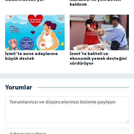
kaldırım
İzmit'te anne adaylarına
İzmit'te kaliteli ve
büyük destek
ekonomik yemek desteğini
sürdürüyor
Yorumlar