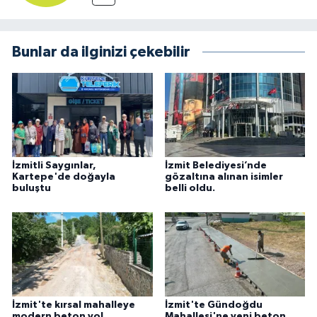
Bunlar da ilginizi çekebilir
İzmitli Saygınlar,
İzmit Belediyesi’nde
Kartepe'de doğayla
gözaltına alınan isimler
buluştu
belli oldu.
İzmit'te kırsal mahalleye
İzmit'te Gündoğdu
modern beton yol
Mahallesi'ne yeni beton