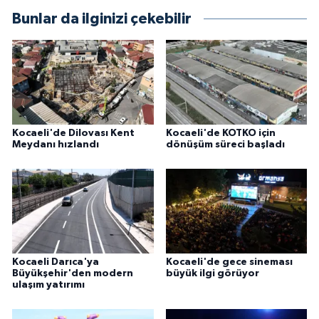
Bunlar da ilginizi çekebilir
Kocaeli'de Dilovası Kent
Kocaeli'de KOTKO için
Meydanı hızlandı
dönüşüm süreci başladı
Kocaeli Darıca'ya
Kocaeli'de gece sineması
Büyükşehir'den modern
büyük ilgi görüyor
ulaşım yatırımı