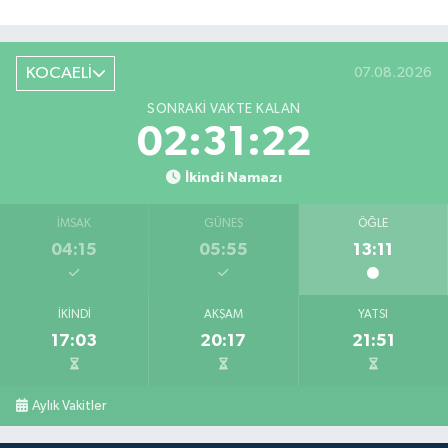
KOCAELİ
07.08.2026
SONRAKI VAKTE KALAN
02:31:21
İkindi Namazı
İMSAK
GÜNEŞ
ÖĞLE
04:15
05:55
13:11
İKINDI
AKŞAM
YATSI
17:03
20:17
21:51
Aylık Vakitler