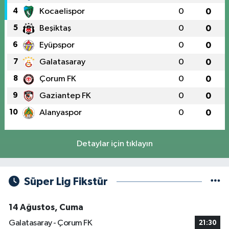
4
Kocaelispor
0
0
5
Beşiktaş
0
0
6
Eyüpspor
0
0
7
Galatasaray
0
0
8
Çorum FK
0
0
9
Gaziantep FK
0
0
10
Alanyaspor
0
0
Detaylar için tıklayın
Süper Lig Fikstür
14 Ağustos, Cuma
Galatasaray - Çorum FK
21:30