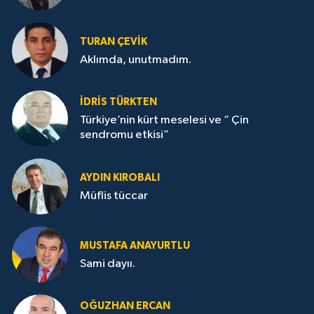
TURAN ÇEVİK
Aklımda, unutmadım.
İDRİS TÜRKTEN
Türkiye’nin kürt meselesi ve “ Çin
sendromu etkisi”
AYDIN KIROBALI
Müflis tüccar
MUSTAFA ANAYURTLU
Sami dayıı.
OĞUZHAN ERCAN