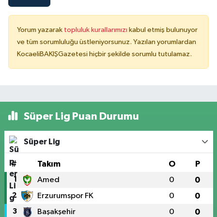
Yorum yazarak
topluluk kurallarımızı
kabul etmiş bulunuyor
ve tüm sorumluluğu üstleniyorsunuz. Yazılan yorumlardan
KocaeliBAKIŞGazetesi hiçbir şekilde sorumlu tutulamaz.
Süper Lig Puan Durumu
Süper Lig
#
Takım
O
P
1
Amed
0
0
2
Erzurumspor FK
0
0
3
Başakşehir
0
0