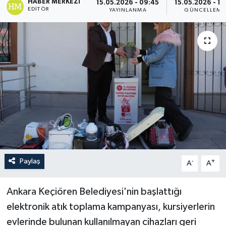
HABER MERKEZI
15.05.2026 - 09:45
15.05.2026 - 13
EDITÖR
YAYINLANMA
GÜNCELLEME
Paylaş
-
+
A
A
Ankara Keçiören Belediyesi'nin başlattığı
elektronik atık toplama kampanyası, kursiyerlerin
evlerinde bulunan kullanılmayan cihazları geri