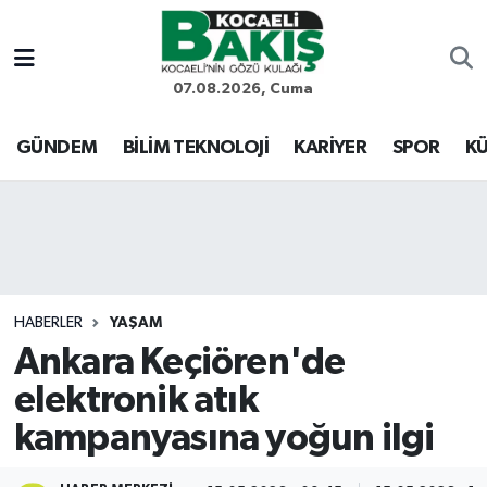
Kocaeli Nöbetçi Eczaneler
07.08.2026, Cuma
Kocaeli Hava Durumu
GÜNDEM
BİLİM TEKNOLOJİ
KARİYER
SPOR
KÜ
Kocaeli Trafik Yoğunluk Haritası
Süper Lig Puan Durumu ve Fikstür
Tüm Manşetler
HABERLER
YAŞAM
Ankara Keçiören'de
Son Dakika Haberleri
elektronik atık
Haber Arşivi
kampanyasına yoğun ilgi