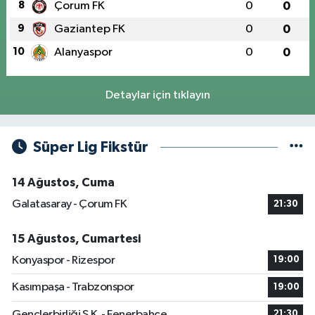
8
Çorum FK
0
0
9
Gaziantep FK
0
0
10
Alanyaspor
0
0
Detaylar için tıklayın
Süper Lig Fikstür
14 Ağustos, Cuma
Galatasaray - Çorum FK
21:30
15 Ağustos, Cumartesi
Konyaspor - Rizespor
19:00
Kasımpaşa - Trabzonspor
19:00
Gençlerbirliği S.K. - Fenerbahçe
21:30