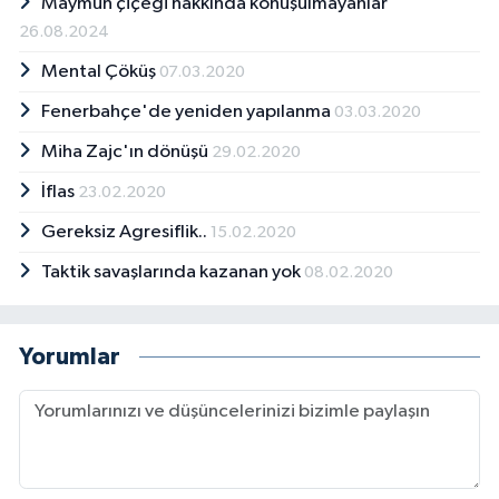
Maymun çiçeği hakkında konuşulmayanlar
26.08.2024
Mental Çöküş
07.03.2020
Fenerbahçe'de yeniden yapılanma
03.03.2020
Miha Zajc'ın dönüşü
29.02.2020
İflas
23.02.2020
Gereksiz Agresiflik..
15.02.2020
Taktik savaşlarında kazanan yok
08.02.2020
Yorumlar