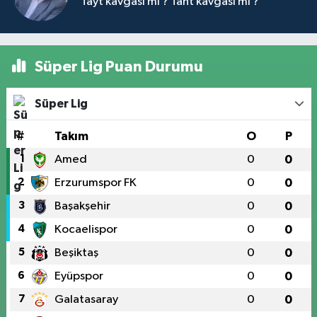
Tayt kavgası mı ? Taht kavgası mı ?
Süper Lig Puan Durumu
Süper Lig
#
Takım
O
P
1
Amed
0
0
2
Erzurumspor FK
0
0
3
Başakşehir
0
0
4
Kocaelispor
0
0
5
Beşiktaş
0
0
6
Eyüpspor
0
0
7
Galatasaray
0
0