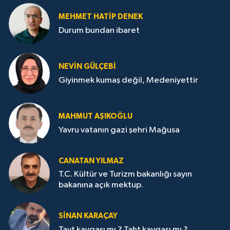
MEHMET HATİP DENEK
Durum bundan ibaret
NEVİN GÜLÇEBİ
Giyinmek kumaş değil, Medeniyettir
MAHMUT AŞIKOĞLU
Yavru vatanın gazi şehri Mağusa
CANATAN YILMAZ
T.C. Kültür ve Turizm bakanlığı sayın
bakanına açık mektup.
SİNAN KARAÇAY
Tayt kavgası mı ? Taht kavgası mı ?