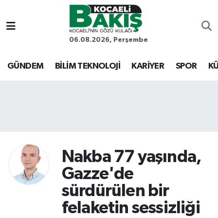
Kocaeli Nöbetçi Eczaneler
06.08.2026, Perşembe
Kocaeli Hava Durumu
GÜNDEM
BİLİM TEKNOLOJİ
KARİYER
SPOR
KÜ
Kocaeli Trafik Yoğunluk Haritası
Süper Lig Puan Durumu ve Fikstür
Tüm Manşetler
Nakba 77 yaşında,
Son Dakika Haberleri
Gazze'de
Haber Arşivi
sürdürülen bir
felaketin sessizliği