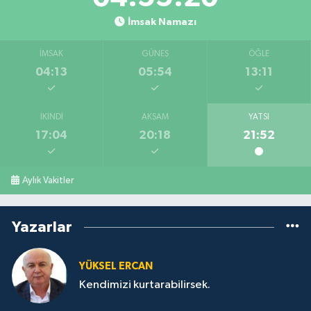
İmsak Namazı
İMSAK
GÜNEŞ
ÖĞLE
04:13
05:54
13:11
İKINDI
AKŞAM
YATSI
17:04
20:18
21:52
Aylık Vakitler
Yazarlar
YÜKSEL ERCAN
Kendimizi kurtarabilirsek.