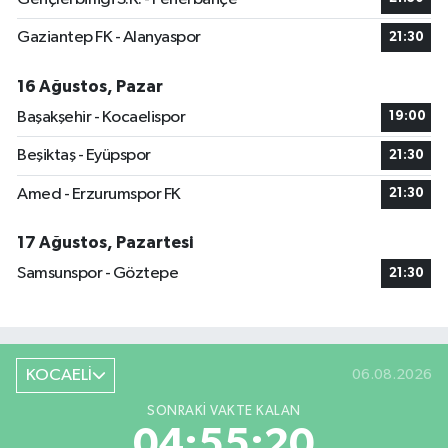
Gaziantep FK - Alanyaspor
21:30
16 Ağustos, Pazar
Başakşehir - Kocaelispor
19:00
Beşiktaş - Eyüpspor
21:30
Amed - Erzurumspor FK
21:30
17 Ağustos, Pazartesi
Samsunspor - Göztepe
21:30
KOCAELİ
06.08.2026
SONRAKI VAKTE KALAN
04:55:19