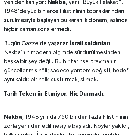
yeniden kanıyor:
Nakba
, yani "Büyük Felaket".
1948’de yüz binlerce Filistinlinin topraklarından
sürülmesiyle başlayan bu karanlık dönem, aslında
hiçbir zaman sona ermedi.
Bugün Gazze’de yaşanan
İsrail saldırıları
,
Nakba’nın modern biçimde sürdürülmesinden
başka bir şey değil. Bu bir tarihsel travmanın
güncellenmiş hâli; sadece yöntem değişti, hedef
aynı kaldı: bir halkı susturmak, silmek.
Tarih Tekerrür Etmiyor, Hiç Durmadı:
Nakba
, 1948 yılında 750 binden fazla Filistinlinin
zorla yerinden edilmesiyle başladı. Köyler yakıldı,
halk sürüldü, İsrail devleti bu zeminde kuruldu.