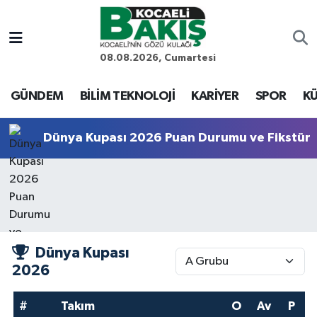
Kocaeli Nöbetçi Eczaneler
08.08.2026, Cumartesi
Kocaeli Hava Durumu
GÜNDEM
BİLİM TEKNOLOJİ
KARİYER
SPOR
KÜ
Kocaeli Trafik Yoğunluk Haritası
Dünya Kupası 2026 Puan Durumu ve Fikstür
Süper Lig Puan Durumu ve Fikstür
Tüm Manşetler
Son Dakika Haberleri
Dünya Kupası
2026
Haber Arşivi
#
Takım
O
Av
P