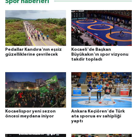
Spor haberleri
Pedallar Kandıra'nın eşsiz
Kocaeli'de Başkan
güzelliklerine çevrilecek
Büyükakın'ın spor vizyonu
takdir topladı
Kocaelispor yeni sezon
Ankara Keçiören'de Türk
öncesi meydana iniyor
ata sporua ev sahipliği
yaptı