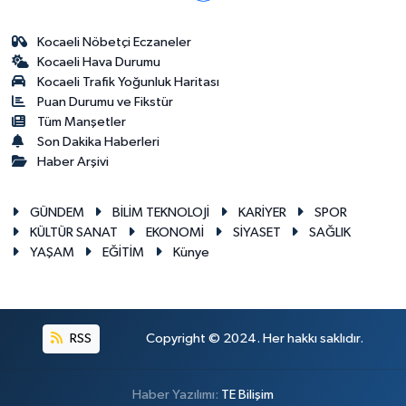
Kocaeli Nöbetçi Eczaneler
Kocaeli Hava Durumu
Kocaeli Trafik Yoğunluk Haritası
Puan Durumu ve Fikstür
Tüm Manşetler
Son Dakika Haberleri
Haber Arşivi
GÜNDEM
BİLİM TEKNOLOJİ
KARİYER
SPOR
KÜLTÜR SANAT
EKONOMİ
SİYASET
SAĞLIK
YAŞAM
EĞİTİM
Künye
RSS
Copyright © 2024. Her hakkı saklıdır.
Haber Yazılımı:
TE Bilişim