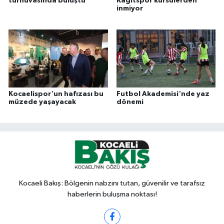
turnuvasında buluştu
Kağıtspor kürsülerden
inmiyor
Kocaelispor'un hafızası bu
Futbol Akademisi'nde yaz
müzede yaşayacak
dönemi
Kocaeli Bakış: Bölgenin nabzını tutan, güvenilir ve tarafsız
haberlerin buluşma noktası!