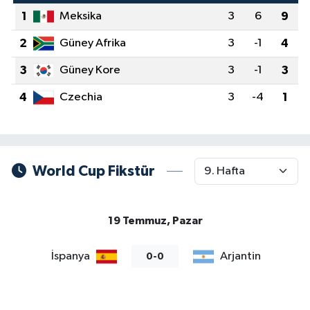
1
Meksika
3
6
9
2
Güney Afrika
3
-1
4
3
Güney Kore
3
-1
3
4
Czechia
3
-4
1
World Cup Fikstür
19 Temmuz, Pazar
İspanya
Arjantin
0-0