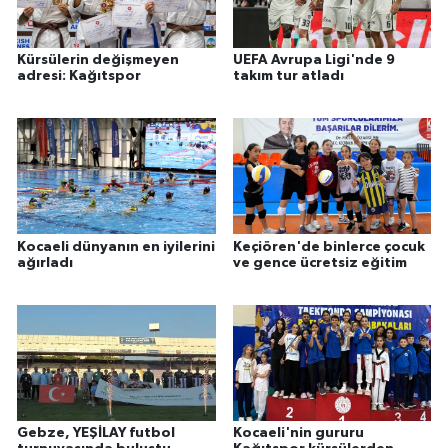
Kürsülerin değişmeyen
UEFA Avrupa Ligi'nde 9
adresi: Kağıtspor
takım tur atladı
Kocaeli dünyanın en iyilerini
Keçiören'de binlerce çocuk
ağırladı
ve gence ücretsiz eğitim
Gebze, YEŞİLAY futbol
Kocaeli'nin gururu