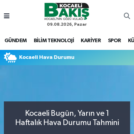
Kocaeli Nöbetçi Eczaneler
09.08.2026, Pazar
Kocaeli Hava Durumu
GÜNDEM
BİLİM TEKNOLOJİ
KARİYER
SPOR
KÜ
Kocaeli Trafik Yoğunluk Haritası
Kocaeli Hava Durumu
Süper Lig Puan Durumu ve Fikstür
Tüm Manşetler
Son Dakika Haberleri
Kocaeli Bugün, Yarın ve 1
Haber Arşivi
Haftalık Hava Durumu Tahmini