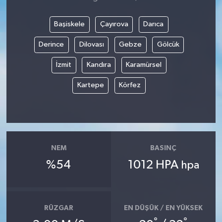
Başiskele
Çayırova
Darıca
Derince
Dilovası
Gebze
Gölcük
İzmit
Kandıra
Karamürsel
Kartepe
Körfez
NEM
BASINÇ
%54
1012 HPA
hpa
RÜZGAR
EN DÜŞÜK / EN YÜKSEK
°
°