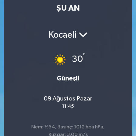
ŞU AN
Kocaeli
°
30
Güneşli
09 Ağustos Pazar
11:45
Nem: %54, Basınç: 1012 hpa hPa,
Rüzgar: 3.00 m/s