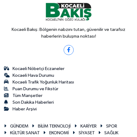
Kocaeli Bakış: Bölgenin nabzını tutan, güvenilir ve tarafsız
haberlerin buluşma noktası!
Kocaeli Nöbetçi Eczaneler
Kocaeli Hava Durumu
Kocaeli Trafik Yoğunluk Haritası
Puan Durumu ve Fikstür
Tüm Manşetler
Son Dakika Haberleri
Haber Arşivi
GÜNDEM
BİLİM TEKNOLOJİ
KARİYER
SPOR
KÜLTÜR SANAT
EKONOMİ
SİYASET
SAĞLIK