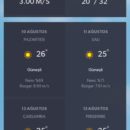
3.00 M/S
20
/ 32
10 AĞUSTOS
11 AĞUSTOS
PAZARTESI
SALI
°
°
26
25
Güneşli
Güneşli
Nem: %69
Nem: %71
Rüzgar: 8.69 m/s
Rüzgar: 7.61 m/s
12 AĞUSTOS
13 AĞUSTOS
ÇARŞAMBA
PERŞEMBE
°
°