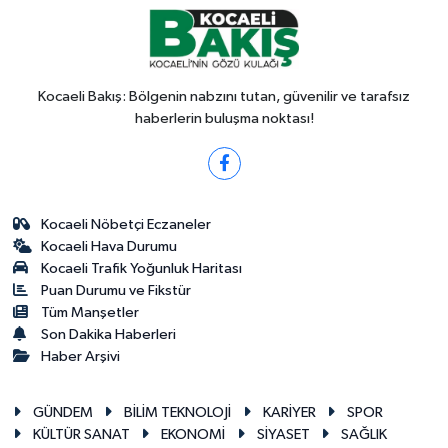
Kocaeli Bakış: Bölgenin nabzını tutan, güvenilir ve tarafsız
haberlerin buluşma noktası!
Kocaeli Nöbetçi Eczaneler
Kocaeli Hava Durumu
Kocaeli Trafik Yoğunluk Haritası
Puan Durumu ve Fikstür
Tüm Manşetler
Son Dakika Haberleri
Haber Arşivi
GÜNDEM
BİLİM TEKNOLOJİ
KARİYER
SPOR
KÜLTÜR SANAT
EKONOMİ
SİYASET
SAĞLIK