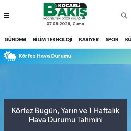
Kocaeli Nöbetçi Eczaneler
07.08.2026, Cuma
Kocaeli Hava Durumu
GÜNDEM
BİLİM TEKNOLOJİ
KARİYER
SPOR
KÜ
Kocaeli Trafik Yoğunluk Haritası
Körfez Hava Durumu
Süper Lig Puan Durumu ve Fikstür
Tüm Manşetler
Son Dakika Haberleri
Körfez Bugün, Yarın ve 1 Haftalık
Haber Arşivi
Hava Durumu Tahmini