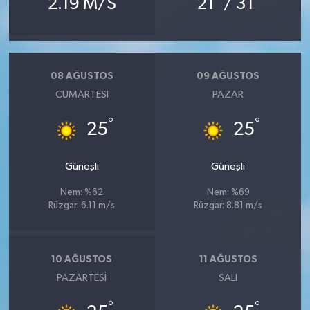
2.19 M/S
21
/ 31
08 AĞUSTOS
09 AĞUSTOS
CUMARTESI
PAZAR
°
°
25
25
Güneşli
Güneşli
Nem: %62
Nem: %69
Rüzgar: 6.11 m/s
Rüzgar: 8.81 m/s
10 AĞUSTOS
11 AĞUSTOS
PAZARTESI
SALI
°
°