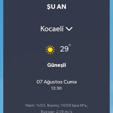
ŞU AN
Kocaeli
°
29
Güneşli
07 Ağustos Cuma
12:30
Nem: %50, Basınç: 1009 hpa hPa,
Rüzgar: 2.19 m/s