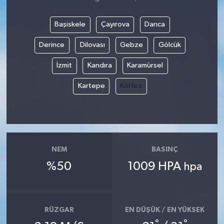
Başiskele
Çayırova
Darıca
Derince
Dilovası
Gebze
Gölcük
İzmit
Kandıra
Karamürsel
Kartepe
Körfez
NEM
BASINÇ
%50
1009 HPA
hpa
RÜZGAR
EN DÜŞÜK / EN YÜKSEK
°
°