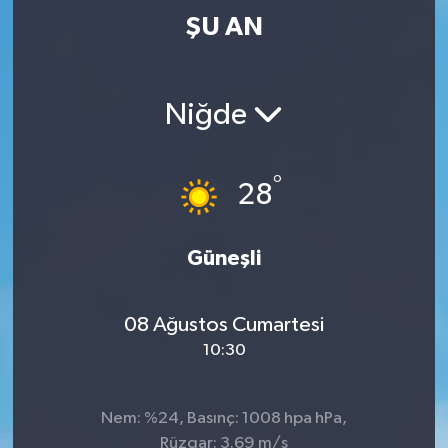
ŞU AN
Niğde
°
28
Güneşli
08 Ağustos Cumartesi
10:30
Nem: %24, Basınç: 1008 hpa hPa,
Rüzgar: 3.69 m/s