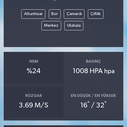
Altunhisar
Bor
Çamardı
Çiftlik
Merkez
Ulukışla
NEM
BASINÇ
%24
1008 HPA
hpa
RÜZGAR
EN DÜŞÜK / EN YÜKSEK
°
°
3.69 M/S
16
/ 32