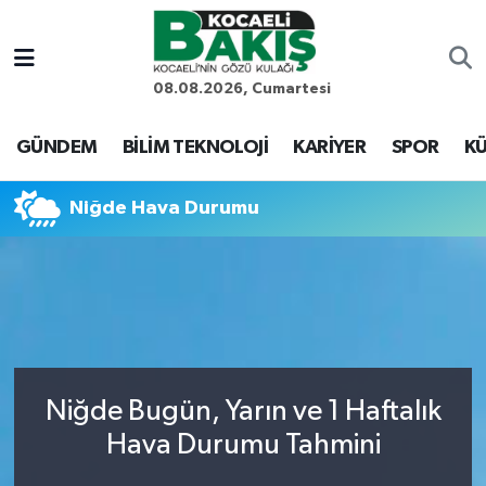
Kocaeli Nöbetçi Eczaneler
08.08.2026, Cumartesi
Kocaeli Hava Durumu
GÜNDEM
BİLİM TEKNOLOJİ
KARİYER
SPOR
KÜ
Kocaeli Trafik Yoğunluk Haritası
Niğde Hava Durumu
Süper Lig Puan Durumu ve Fikstür
Tüm Manşetler
Son Dakika Haberleri
Niğde Bugün, Yarın ve 1 Haftalık
Haber Arşivi
Hava Durumu Tahmini