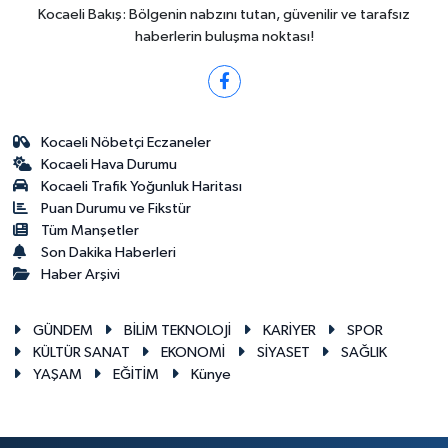
Kocaeli Bakış: Bölgenin nabzını tutan, güvenilir ve tarafsız
haberlerin buluşma noktası!
Kocaeli Nöbetçi Eczaneler
Kocaeli Hava Durumu
Kocaeli Trafik Yoğunluk Haritası
Puan Durumu ve Fikstür
Tüm Manşetler
Son Dakika Haberleri
Haber Arşivi
GÜNDEM
BİLİM TEKNOLOJİ
KARİYER
SPOR
KÜLTÜR SANAT
EKONOMİ
SİYASET
SAĞLIK
YAŞAM
EĞİTİM
Künye