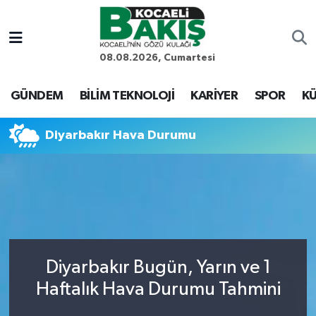
Kocaeli Nöbetçi Eczaneler
08.08.2026, Cumartesi
Kocaeli Hava Durumu
GÜNDEM
BİLİM TEKNOLOJİ
KARİYER
SPOR
KÜ
Kocaeli Trafik Yoğunluk Haritası
Diyarbakır Hava Durumu
Süper Lig Puan Durumu ve Fikstür
Tüm Manşetler
Son Dakika Haberleri
Diyarbakır Bugün, Yarın ve 1
Haber Arşivi
Haftalık Hava Durumu Tahmini