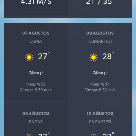
4.31 M/S
21
/ 35
07 AĞUSTOS
08 AĞUSTOS
CUMA
CUMARTESI
°
°
27
28
Güneşli
Güneşli
Nem: %59
Nem: %44
Rüzgar: 6.50 m/s
Rüzgar: 8.50 m/s
09 AĞUSTOS
10 AĞUSTOS
PAZAR
PAZARTESI
°
°