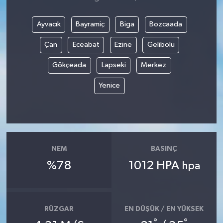
Ayvacık
Bayramiç
Biga
Bozcaada
Çan
Eceabat
Ezine
Gelibolu
Gökçeada
Lapseki
Merkez
Yenice
NEM
BASINÇ
%78
1012 HPA
hpa
RÜZGAR
EN DÜŞÜK / EN YÜKSEK
°
°