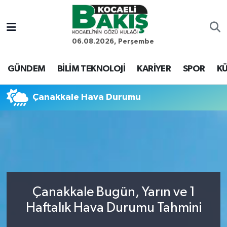
Kocaeli Nöbetçi Eczaneler
06.08.2026, Perşembe
Kocaeli Hava Durumu
GÜNDEM
BİLİM TEKNOLOJİ
KARİYER
SPOR
KÜ
Kocaeli Trafik Yoğunluk Haritası
Çanakkale Hava Durumu
Süper Lig Puan Durumu ve Fikstür
Tüm Manşetler
Son Dakika Haberleri
Çanakkale Bugün, Yarın ve 1
Haber Arşivi
Haftalık Hava Durumu Tahmini