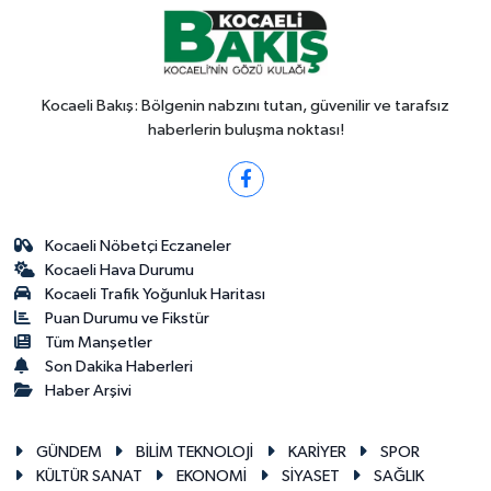
Kocaeli Bakış: Bölgenin nabzını tutan, güvenilir ve tarafsız
haberlerin buluşma noktası!
Kocaeli Nöbetçi Eczaneler
Kocaeli Hava Durumu
Kocaeli Trafik Yoğunluk Haritası
Puan Durumu ve Fikstür
Tüm Manşetler
Son Dakika Haberleri
Haber Arşivi
GÜNDEM
BİLİM TEKNOLOJİ
KARİYER
SPOR
KÜLTÜR SANAT
EKONOMİ
SİYASET
SAĞLIK