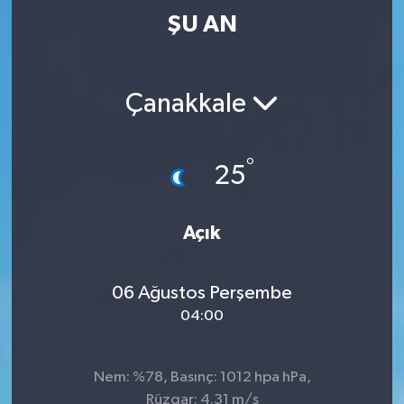
ŞU AN
Çanakkale
°
25
Açık
06 Ağustos Perşembe
04:00
Nem: %78, Basınç: 1012 hpa hPa,
Rüzgar: 4.31 m/s