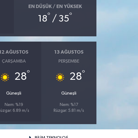
EN DÜŞÜK / EN YÜKSEK
°
°
18
/ 35
12 AĞUSTOS
13 AĞUSTOS
ÇARŞAMBA
PERŞEMBE
°
°
28
28
Güneşli
Güneşli
Nem: %19
Nem: %17
Rüzgar: 6.89 m/s
Rüzgar: 5.81 m/s
BİLİM TEKNOLOJİ