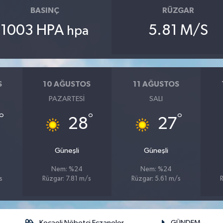
BASINÇ
RÜZGAR
1003 HPA
5.81 M/S
hpa
S
10 AĞUSTOS
11 AĞUSTOS
PAZARTESI
SALI
°
°
°
28
27
Güneşli
Güneşli
Nem: %24
Nem: %24
s
Rüzgar: 7.81 m/s
Rüzgar: 5.61 m/s
Kocaeli Nöbetçi Eczaneler
GÜNDEM