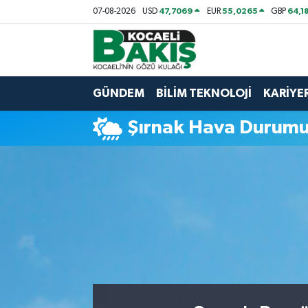
47,7069
55,0265
64,1
07-08-2026
USD
EUR
GBP
Kocaeli Nöbetçi Eczaneler
Kocaeli Hava Durumu
GÜNDEM
BİLİM TEKNOLOJİ
KARİYE
Kocaeli Trafik Yoğunluk Haritası
Şırnak Hava Durum
Süper Lig Puan Durumu ve Fikstür
Tüm Manşetler
Son Dakika Haberleri
Haber Arşivi