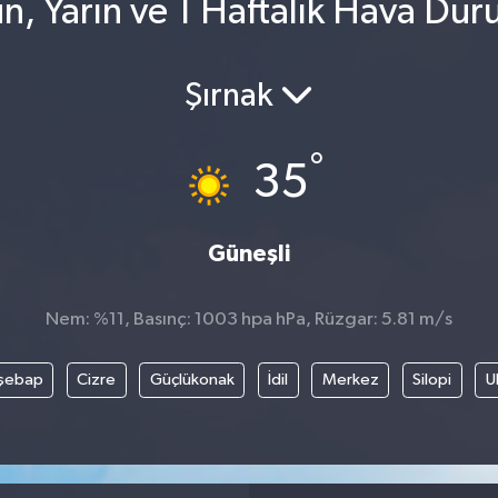
n, Yarın ve 1 Haftalık Hava Du
Şırnak
°
35
Güneşli
Nem: %11, Basınç: 1003 hpa hPa, Rüzgar: 5.81 m/s
şebap
Cizre
Güçlükonak
İdil
Merkez
Silopi
U