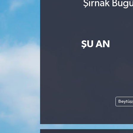
Şırnak Bugü
ŞU AN
Beytüş