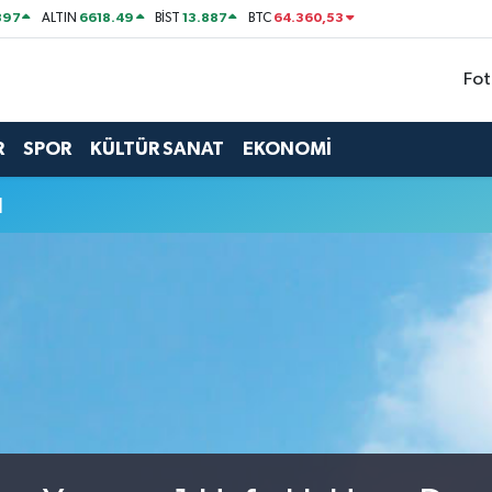
897
6618.49
13.887
64.360,53
ALTIN
BİST
BTC
Fot
R
SPOR
KÜLTÜR SANAT
EKONOMİ
u