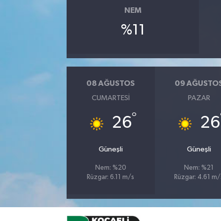
NEM
%11
08 AĞUSTOS
09 AĞUSTO
CUMARTESI
PAZAR
°
26
26
Güneşli
Güneşli
Nem: %20
Nem: %21
Rüzgar: 6.11 m/s
Rüzgar: 4.61 m/