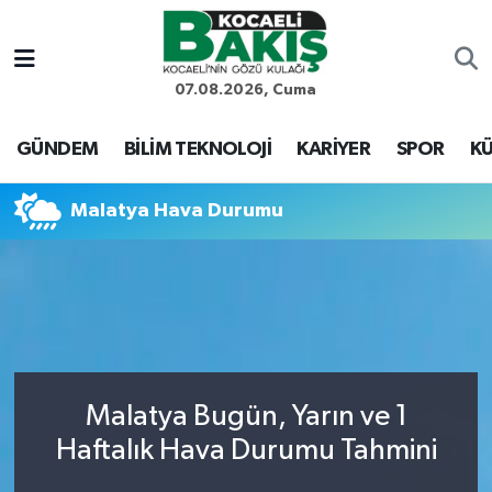
Kocaeli Nöbetçi Eczaneler
07.08.2026, Cuma
Kocaeli Hava Durumu
GÜNDEM
BİLİM TEKNOLOJİ
KARİYER
SPOR
KÜ
Kocaeli Trafik Yoğunluk Haritası
Malatya Hava Durumu
Süper Lig Puan Durumu ve Fikstür
Tüm Manşetler
Son Dakika Haberleri
Malatya Bugün, Yarın ve 1
Haber Arşivi
Haftalık Hava Durumu Tahmini