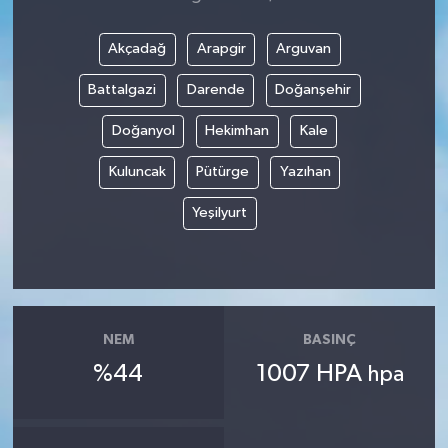
Akçadağ
Arapgir
Arguvan
Battalgazi
Darende
Doğanşehir
Doğanyol
Hekimhan
Kale
Kuluncak
Pütürge
Yazıhan
Yeşilyurt
NEM
BASINÇ
%44
1007 HPA
hpa