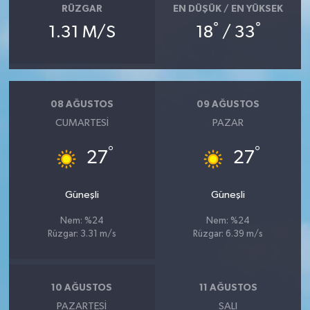
RÜZGAR
EN DÜŞÜK / EN YÜKSEK
°
°
1.31 M/S
18
/ 33
08 AĞUSTOS
09 AĞUSTOS
CUMARTESI
PAZAR
°
°
27
27
Güneşli
Güneşli
Nem: %24
Nem: %24
Rüzgar: 3.31 m/s
Rüzgar: 6.39 m/s
10 AĞUSTOS
11 AĞUSTOS
PAZARTESI
SALI