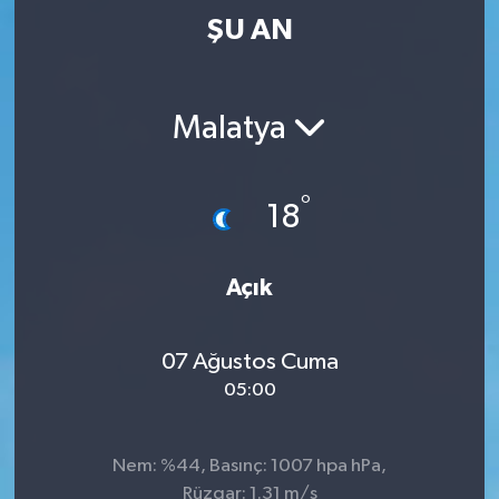
ŞU AN
Malatya
°
18
Açık
07 Ağustos Cuma
05:00
Nem: %44, Basınç: 1007 hpa hPa,
Rüzgar: 1.31 m/s