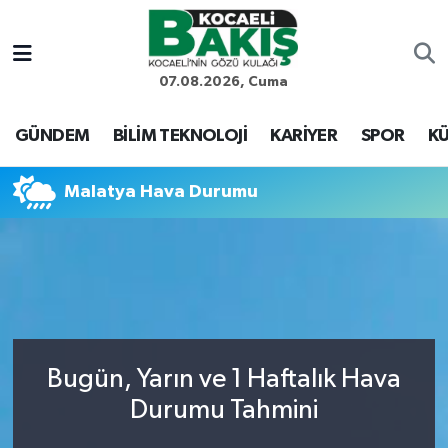
Kocaeli Nöbetçi Eczaneler
07.08.2026, Cuma
Kocaeli Hava Durumu
GÜNDEM
BİLİM TEKNOLOJİ
KARİYER
SPOR
KÜ
Kocaeli Trafik Yoğunluk Haritası
Malatya Hava Durumu
Süper Lig Puan Durumu ve Fikstür
Tüm Manşetler
Son Dakika Haberleri
Bugün, Yarın ve 1 Haftalık Hava
Haber Arşivi
Durumu Tahmini