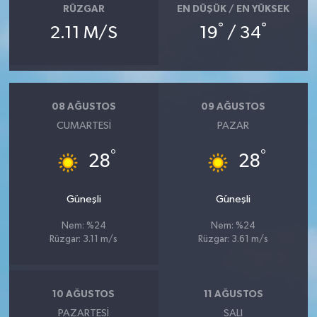
RÜZGAR
EN DÜŞÜK / EN YÜKSEK
°
°
2.11 M/S
19
/ 34
08 AĞUSTOS
09 AĞUSTOS
CUMARTESI
PAZAR
°
°
28
28
Güneşli
Güneşli
Nem: %24
Nem: %24
Rüzgar: 3.11 m/s
Rüzgar: 3.61 m/s
10 AĞUSTOS
11 AĞUSTOS
PAZARTESI
SALI