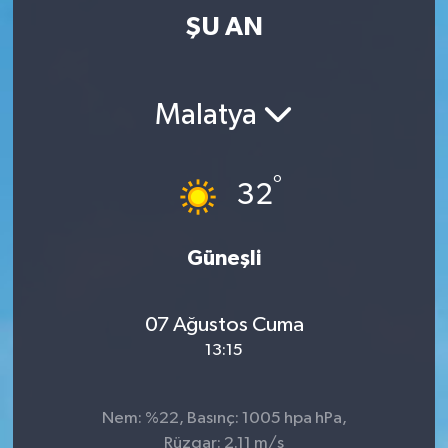
ŞU AN
Malatya
°
32
Güneşli
07 Ağustos Cuma
13:15
Nem: %22, Basınç: 1005 hpa hPa,
Rüzgar: 2.11 m/s