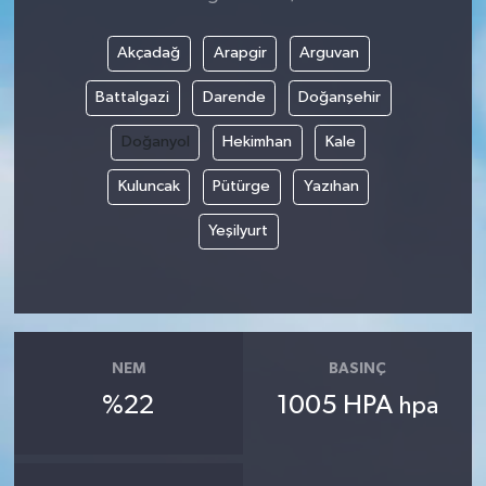
Akçadağ
Arapgir
Arguvan
Battalgazi
Darende
Doğanşehir
Doğanyol
Hekimhan
Kale
Kuluncak
Pütürge
Yazıhan
Yeşilyurt
NEM
BASINÇ
%22
1005 HPA
hpa