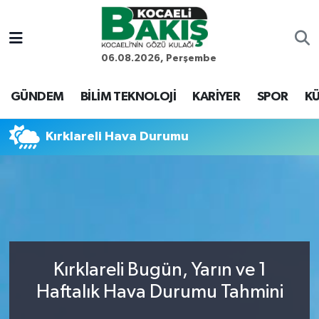
Kocaeli Nöbetçi Eczaneler
06.08.2026, Perşembe
Kocaeli Hava Durumu
GÜNDEM
BİLİM TEKNOLOJİ
KARİYER
SPOR
KÜ
Kocaeli Trafik Yoğunluk Haritası
Kırklareli Hava Durumu
Süper Lig Puan Durumu ve Fikstür
Tüm Manşetler
Son Dakika Haberleri
Kırklareli Bugün, Yarın ve 1
Haber Arşivi
Haftalık Hava Durumu Tahmini