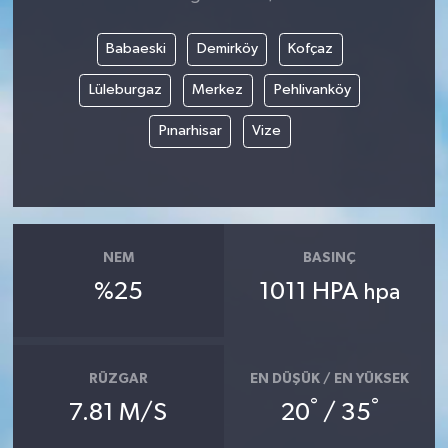
Babaeski
Demirköy
Kofçaz
Lüleburgaz
Merkez
Pehlivanköy
Pınarhisar
Vize
NEM
BASINÇ
%25
1011 HPA
hpa
RÜZGAR
EN DÜŞÜK / EN YÜKSEK
°
°
7.81 M/S
20
/ 35