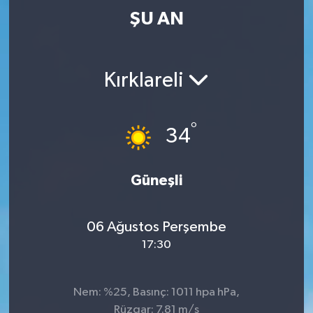
ŞU AN
Kırklareli
°
34
Güneşli
06 Ağustos Perşembe
17:30
Nem: %25, Basınç: 1011 hpa hPa,
Rüzgar: 7.81 m/s