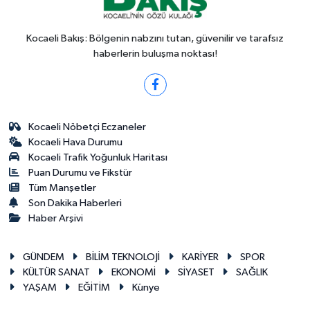
Kocaeli Bakış: Bölgenin nabzını tutan, güvenilir ve tarafsız
haberlerin buluşma noktası!
Kocaeli Nöbetçi Eczaneler
Kocaeli Hava Durumu
Kocaeli Trafik Yoğunluk Haritası
Puan Durumu ve Fikstür
Tüm Manşetler
Son Dakika Haberleri
Haber Arşivi
GÜNDEM
BİLİM TEKNOLOJİ
KARİYER
SPOR
KÜLTÜR SANAT
EKONOMİ
SİYASET
SAĞLIK
YAŞAM
EĞİTİM
Künye