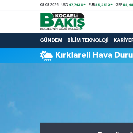
47,7436
55,2510
64,48
08-08-2026
USD
EUR
GBP
Kocaeli Nöbetçi Eczaneler
Kocaeli Hava Durumu
GÜNDEM
BİLİM TEKNOLOJİ
KARİYE
Kocaeli Trafik Yoğunluk Haritası
Kırklareli Hava Dur
Süper Lig Puan Durumu ve Fikstür
Tüm Manşetler
Son Dakika Haberleri
Haber Arşivi