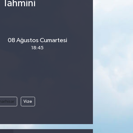
u Tahmini
08 Ağustos Cumartesi
18:45
narhisar
Vize