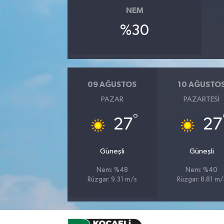
NEM
%30
09 AĞUSTOS
10 AĞUSTO
PAZAR
PAZARTESI
°
27
27
Güneşli
Güneşli
Nem: %48
Nem: %40
Rüzgar: 9.31 m/s
Rüzgar: 8.81 m/