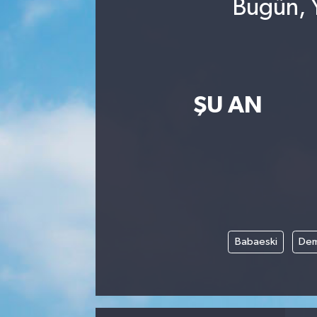
Bugün, Y
ŞU AN
Babaeski
Dem