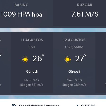
BASINÇ
RÜZGAR
1009 HPA
7.61 M/S
hpa
S
11 AĞUSTOS
12 AĞUSTOS
SALI
ÇARŞAMBA
°
°
°
26
27
Güneşli
Güneşli
Nem: %42
Nem: %40
s
Rüzgar: 6.11 m/s
Rüzgar: 7.89 m/s
Kocaeli Nöbetçi Eczaneler
GÜNDEM