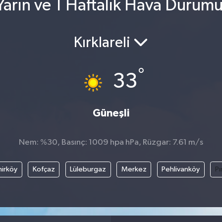
arın ve 1 Haftalık Hava Durum
Kırklareli
°
33
Güneşli
Nem: %30, Basınç: 1009 hpa hPa, Rüzgar: 7.61 m/s
irköy
Kofçaz
Lüleburgaz
Merkez
Pehlivanköy
Pı