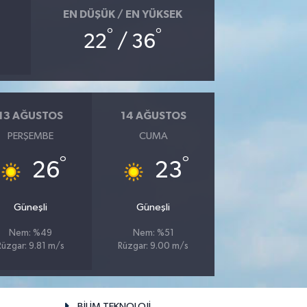
EN DÜŞÜK / EN YÜKSEK
°
°
22
/ 36
13 AĞUSTOS
14 AĞUSTOS
PERŞEMBE
CUMA
°
°
26
23
Güneşli
Güneşli
Nem: %49
Nem: %51
Rüzgar: 9.81 m/s
Rüzgar: 9.00 m/s
BİLİM TEKNOLOJİ