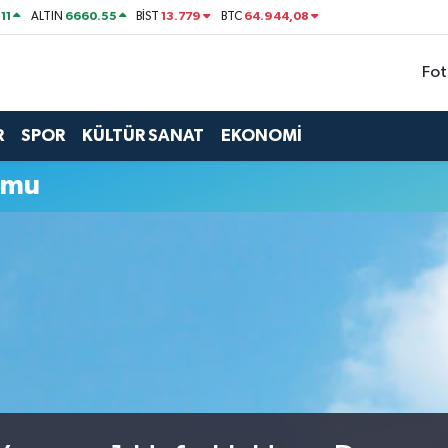
11
6660.55
13.779
64.944,08
ALTIN
BİST
BTC
Fot
R
SPOR
KÜLTÜR SANAT
EKONOMİ
umu