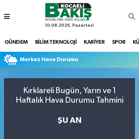
Kocaeli Nöbetçi Eczaneler
10.08.2026, Pazartesi
Kocaeli Hava Durumu
GÜNDEM
BİLİM TEKNOLOJİ
KARİYER
SPOR
KÜ
Kocaeli Trafik Yoğunluk Haritası
Merkez Hava Durumu
Süper Lig Puan Durumu ve Fikstür
Tüm Manşetler
Kırklareli Bugün, Yarın ve 1
Haftalık Hava Durumu Tahmini
Son Dakika Haberleri
Haber Arşivi
ŞU AN