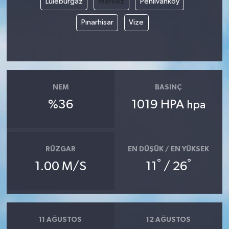
Lüleburgaz
Merkez
Pehlivanköy
Pınarhisar
Vize
NEM
BASINÇ
%36
1019 HPA
hpa
RÜZGAR
EN DÜŞÜK / EN YÜKSEK
°
°
1.00 M/S
11
/ 26
11 AĞUSTOS
12 AĞUSTOS