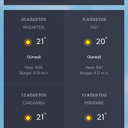
10 AĞUSTOS
11 AĞUSTOS
PAZARTESI
SALI
°
°
21
20
Güneşli
Güneşli
Nem: %56
Nem: %61
Rüzgar: 4.19 m/s
Rüzgar: 4.11 m/s
12 AĞUSTOS
13 AĞUSTOS
ÇARŞAMBA
PERŞEMBE
°
°
21
21