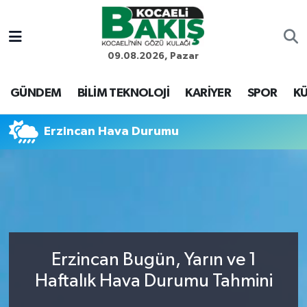
Kocaeli Nöbetçi Eczaneler
09.08.2026, Pazar
Kocaeli Hava Durumu
GÜNDEM
BİLİM TEKNOLOJİ
KARİYER
SPOR
KÜ
Kocaeli Trafik Yoğunluk Haritası
Erzincan Hava Durumu
Süper Lig Puan Durumu ve Fikstür
Tüm Manşetler
Son Dakika Haberleri
Erzincan Bugün, Yarın ve 1
Haber Arşivi
Haftalık Hava Durumu Tahmini