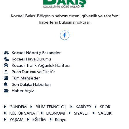
Kocaeli Bakış: Bölgenin nabzını tutan, güvenilir ve tarafsız
haberlerin buluşma noktası!
Kocaeli Nöbetçi Eczaneler
Kocaeli Hava Durumu
Kocaeli Trafik Yoğunluk Haritası
Puan Durumu ve Fikstür
Tüm Manşetler
Son Dakika Haberleri
Haber Arşivi
GÜNDEM
BİLİM TEKNOLOJİ
KARİYER
SPOR
KÜLTÜR SANAT
EKONOMİ
SİYASET
SAĞLIK
YAŞAM
EĞİTİM
Künye