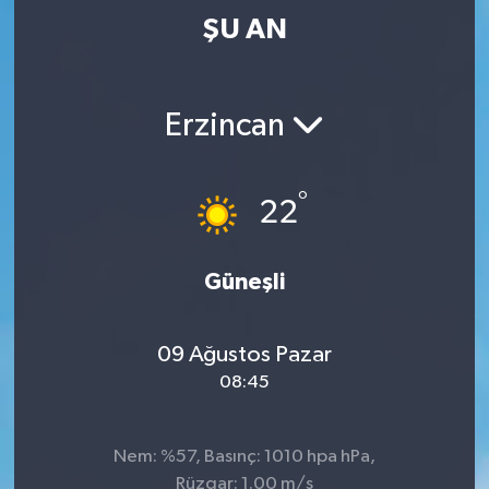
ŞU AN
Erzincan
°
22
Güneşli
09 Ağustos Pazar
08:45
Nem: %57, Basınç: 1010 hpa hPa,
Rüzgar: 1.00 m/s