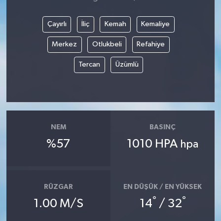
Çayırlı
İliç
Kemah
Kemaliye
Merkez
Otlukbeli
Refahiye
Tercan
Üzümlü
NEM
BASINÇ
%57
1010 HPA
hpa
RÜZGAR
EN DÜŞÜK / EN YÜKSEK
°
°
1.00 M/S
14
/ 32