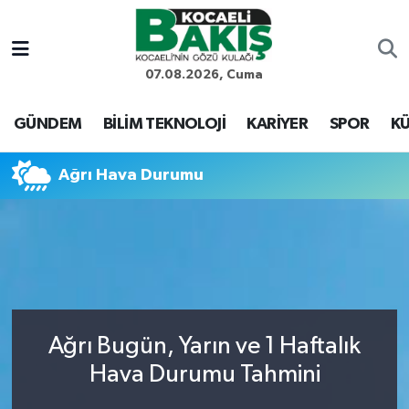
Kocaeli Nöbetçi Eczaneler
07.08.2026, Cuma
Kocaeli Hava Durumu
GÜNDEM
BİLİM TEKNOLOJİ
KARİYER
SPOR
KÜ
Kocaeli Trafik Yoğunluk Haritası
Ağrı Hava Durumu
Süper Lig Puan Durumu ve Fikstür
Tüm Manşetler
Son Dakika Haberleri
Ağrı Bugün, Yarın ve 1 Haftalık
Haber Arşivi
Hava Durumu Tahmini