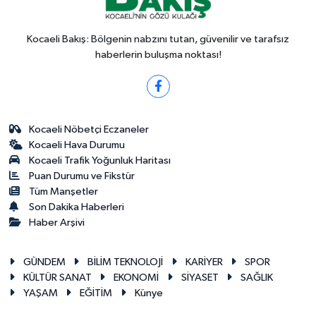
Kocaeli Bakış: Bölgenin nabzını tutan, güvenilir ve tarafsız
haberlerin buluşma noktası!
Kocaeli Nöbetçi Eczaneler
Kocaeli Hava Durumu
Kocaeli Trafik Yoğunluk Haritası
Puan Durumu ve Fikstür
Tüm Manşetler
Son Dakika Haberleri
Haber Arşivi
GÜNDEM
BİLİM TEKNOLOJİ
KARİYER
SPOR
KÜLTÜR SANAT
EKONOMİ
SİYASET
SAĞLIK
YAŞAM
EĞİTİM
Künye