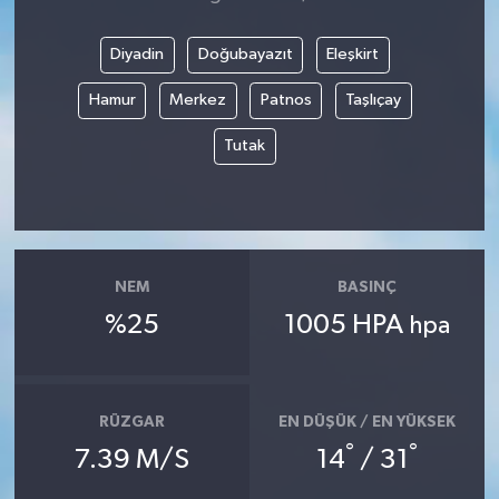
Diyadin
Doğubayazıt
Eleşkirt
Hamur
Merkez
Patnos
Taşlıçay
Tutak
NEM
BASINÇ
%25
1005 HPA
hpa
RÜZGAR
EN DÜŞÜK / EN YÜKSEK
°
°
7.39 M/S
14
/ 31