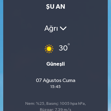
ŞU AN
Ağrı
°
30
Güneşli
07 Ağustos Cuma
15:45
Nem: %25, Basınç: 1005 hpa hPa,
Rüzgar: 7.39 m/s