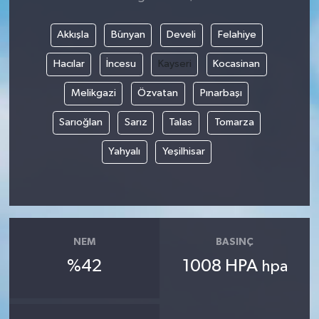
Akkışla
Bünyan
Develi
Felahiye
Hacılar
İncesu
Kayseri
Kocasinan
Melikgazi
Özvatan
Pınarbaşı
Sarıoğlan
Sarız
Talas
Tomarza
Yahyalı
Yeşilhisar
NEM
BASINÇ
%42
1008 HPA
hpa