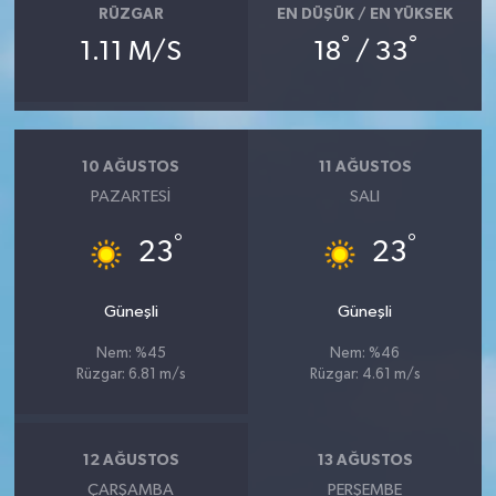
RÜZGAR
EN DÜŞÜK / EN YÜKSEK
°
°
1.11 M/S
18
/ 33
10 AĞUSTOS
11 AĞUSTOS
PAZARTESI
SALI
°
°
23
23
Güneşli
Güneşli
Nem: %45
Nem: %46
Rüzgar: 6.81 m/s
Rüzgar: 4.61 m/s
12 AĞUSTOS
13 AĞUSTOS
ÇARŞAMBA
PERŞEMBE