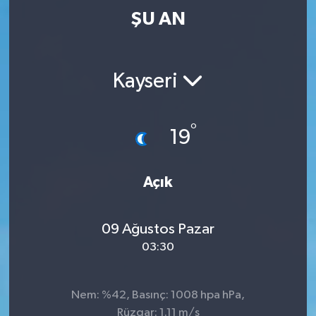
ŞU AN
Kayseri
°
19
Açık
09 Ağustos Pazar
03:30
Nem: %42, Basınç: 1008 hpa hPa,
Rüzgar: 1.11 m/s