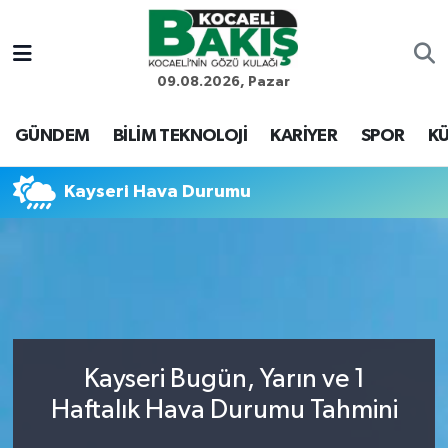
Kocaeli Nöbetçi Eczaneler
09.08.2026, Pazar
Kocaeli Hava Durumu
GÜNDEM
BİLİM TEKNOLOJİ
KARİYER
SPOR
KÜ
Kocaeli Trafik Yoğunluk Haritası
Kayseri Hava Durumu
Süper Lig Puan Durumu ve Fikstür
Tüm Manşetler
Son Dakika Haberleri
Kayseri Bugün, Yarın ve 1
Haber Arşivi
Haftalık Hava Durumu Tahmini