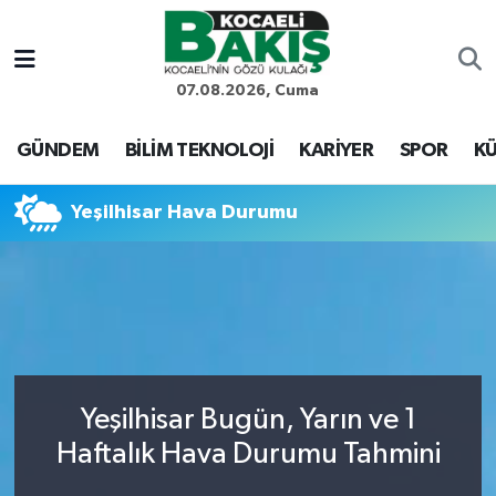
Kocaeli Nöbetçi Eczaneler
07.08.2026, Cuma
Kocaeli Hava Durumu
GÜNDEM
BİLİM TEKNOLOJİ
KARİYER
SPOR
KÜ
Kocaeli Trafik Yoğunluk Haritası
Yeşilhisar Hava Durumu
Süper Lig Puan Durumu ve Fikstür
Tüm Manşetler
Son Dakika Haberleri
Yeşilhisar Bugün, Yarın ve 1
Haber Arşivi
Haftalık Hava Durumu Tahmini