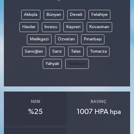
Akkışla
Bünyan
Develi
Felahiye
Hacılar
İncesu
Kayseri
Kocasinan
Melikgazi
Özvatan
Pınarbaşı
Sarıoğlan
Sarız
Talas
Tomarza
Yahyalı
Yeşilhisar
NEM
BASINÇ
%25
1007 HPA
hpa