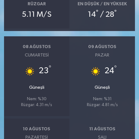
RÜZGAR
EN DÜŞÜK / EN YÜKSEK
°
°
5.11 M/S
14
/ 28
08 AĞUSTOS
09 AĞUSTOS
CUMARTESI
PAZAR
°
°
23
24
Güneşli
Güneşli
Nem: %30
Nem: %31
Rüzgar: 4.31 m/s
Rüzgar: 4.81 m/s
10 AĞUSTOS
11 AĞUSTOS
PAZARTESI
SALI