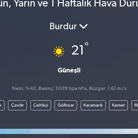
n, Yarın ve 1 Haftalık Hava Du
Burdur
°
21
Güneşli
Nem: %42, Basınç: 1009 hpa hPa, Rüzgar: 1.61 m/s
k
Çavdır
Çeltikçi
Gölhisar
Karamanlı
Kemer
M