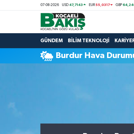
47,7143
55,0317
64,24
07-08-2026
USD
EUR
GBP
Kocaeli Nöbetçi Eczaneler
Kocaeli Hava Durumu
GÜNDEM
BİLİM TEKNOLOJİ
KARİYE
Kocaeli Trafik Yoğunluk Haritası
Burdur Hava Durum
Süper Lig Puan Durumu ve Fikstür
Tüm Manşetler
Son Dakika Haberleri
Haber Arşivi