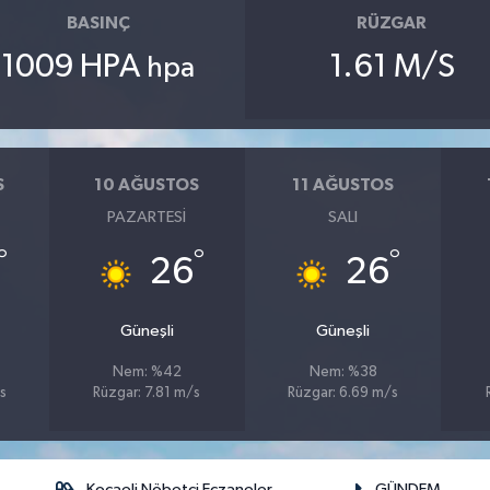
BASINÇ
RÜZGAR
1009 HPA
1.61 M/S
hpa
S
10 AĞUSTOS
11 AĞUSTOS
PAZARTESI
SALI
°
°
°
26
26
Güneşli
Güneşli
Nem: %42
Nem: %38
s
Rüzgar: 7.81 m/s
Rüzgar: 6.69 m/s
Kocaeli Nöbetçi Eczaneler
GÜNDEM