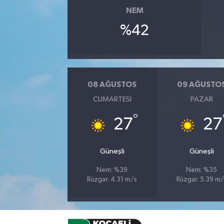
NEM
%42
08 AĞUSTOS
09 AĞUSTO
CUMARTESI
PAZAR
°
27
27
Güneşli
Güneşli
Nem: %39
Nem: %35
Rüzgar: 4.31 m/s
Rüzgar: 5.39 m/