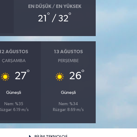
EN DÜŞÜK / EN YÜKSEK
°
°
21
/ 32
12 AĞUSTOS
13 AĞUSTOS
ÇARŞAMBA
PERŞEMBE
°
°
27
26
Güneşli
Güneşli
Nem: %35
Nem: %34
Rüzgar: 6.19 m/s
Rüzgar: 8.69 m/s
BİLİM TEKNOLOJİ