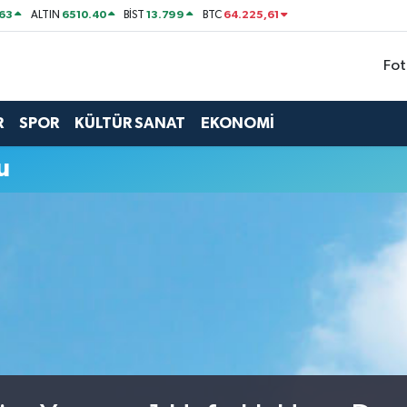
63
6510.40
13.799
64.225,61
ALTIN
BİST
BTC
Fot
R
SPOR
KÜLTÜR SANAT
EKONOMİ
u