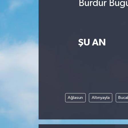
Burdur Bugü
ŞU AN
Ağlasun
Altınyayla
Buca