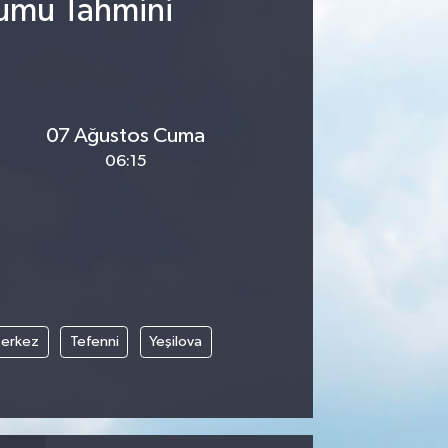
rumu Tahmini
07 Ağustos Cuma
06:15
erkez
Tefenni
Yeşilova