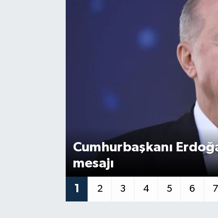
Cumhurbaşkanı Erdoğan
mesajı
1
2
3
4
5
6