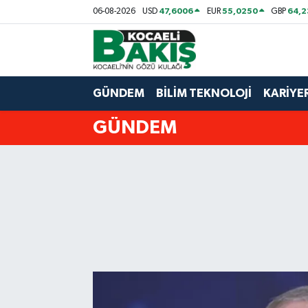
47,6006
55,0250
64,
06-08-2026
USD
EUR
GBP
Kocaeli Nöbetçi Eczaneler
Kocaeli Hava Durumu
GÜNDEM
BİLİM TEKNOLOJİ
KARİYE
Kocaeli Trafik Yoğunluk Haritası
GÜNDEM
Süper Lig Puan Durumu ve Fikstür
Tüm Manşetler
Son Dakika Haberleri
Haber Arşivi