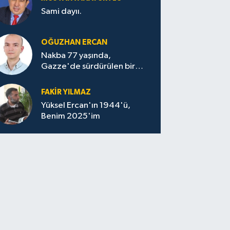
Sami dayıı.
OĞUZHAN ERCAN
Nakba 77 yaşında,
Gazze'de sürdürülen bir
felaketin sessizliği
FAKİR YILMAZ
Yüksel Ercan'ın 1944'ü,
Benim 2025'im