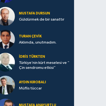
MUSTAFA DURSUN
Güldürmek de bir sanattır
TURAN ÇEVİK
Aklımda, unutmadım.
İDRİS TÜRKTEN
Türkiye’nin kürt meselesi ve “
Çin sendromu etkisi”
AYDIN KIROBALI
Müflis tüccar
MUSTAFA ANAYURTLU