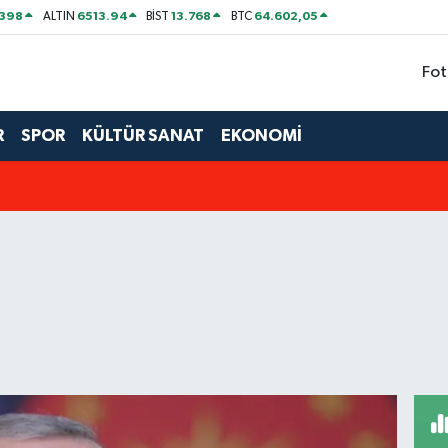
2398
6513.94
13.768
64.602,05
ALTIN
BİST
BTC
Fot
R
SPOR
KÜLTÜR SANAT
EKONOMİ