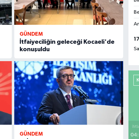
Ba
Be
Am
GÜNDEM
1
İtfaiyeciliğin geleceği Kocaeli'de
Sa
konuşuldu
İMS
GÜNDEM
04: