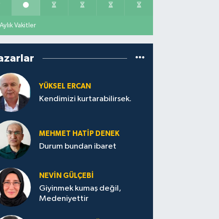
Aylık Vakitler
azarlar
YÜKSEL ERCAN
Kendimizi kurtarabilirsek.
MEHMET HATİP DENEK
Durum bundan ibaret
NEVİN GÜLÇEBİ
Giyinmek kumaş değil,
Medeniyettir