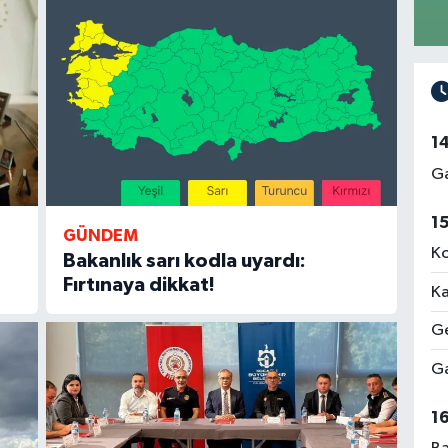
1
Ga
1
GÜNDEM
Ko
Bakanlık sarı kodla uyardı:
Fırtınaya dikkat!
Ka
Ge
Ga
1