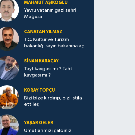
MAHMUT AŞIKOĞLU
Yavru vatanın gazi şehri
Mağusa
CANATAN YILMAZ
T.C. Kültür ve Turizm
bakanlığı sayın bakanına açık
mektup.
SİNAN KARAÇAY
Tayt kavgası mı ? Taht
kavgası mı ?
KORAY TOPÇU
Bizi bize kırdırıp, bizi istila
ettiler,
YAŞAR GELER
Umutlarımızı çaldınız.