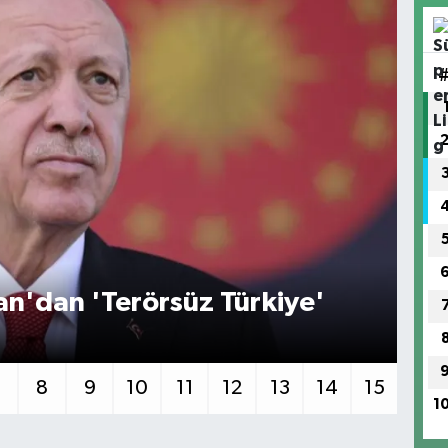
'dan 'Terörsüz Türkiye'
İç
7
8
9
10
11
12
13
14
15
1