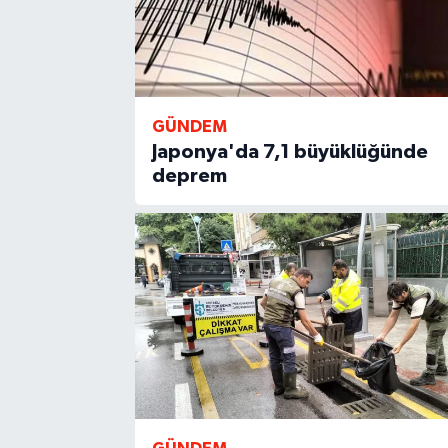
GÜNDEM
Japonya'da 7,1 büyüklüğünde
deprem