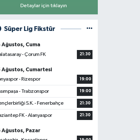
Detaylar için tıklayın
Süper Lig Fikstür
4 Ağustos, Cuma
latasaray - Çorum FK
21:30
5 Ağustos, Cumartesi
nyaspor - Rizespor
19:00
sımpaşa - Trabzonspor
19:00
nçlerbirliği S.K. - Fenerbahçe
21:30
ziantep FK - Alanyaspor
21:30
6 Ağustos, Pazar