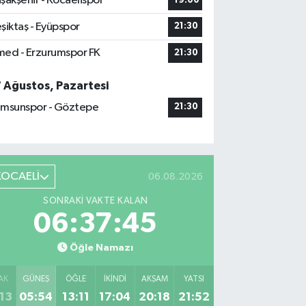
şakşehir - Kocaelispor
19:00
şiktaş - Eyüpspor
21:30
ed - Erzurumspor FK
21:30
7 Ağustos, Pazartesi
msunspor - Göztepe
21:30
KOCAELİ
06.08.2026
SONRAKI VAKTE KALAN
06:37:43
Öğle Namazı
AK
GÜNEŞ
ÖĞLE
İKINDI
AKŞAM
YATSI
13
05:54
13:11
17:04
20:18
21:52