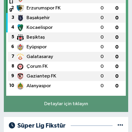
2
Erzurumspor FK
0
0
3
Başakşehir
0
0
4
Kocaelispor
0
0
5
Beşiktaş
0
0
6
Eyüpspor
0
0
7
Galatasaray
0
0
8
Çorum FK
0
0
9
Gaziantep FK
0
0
10
Alanyaspor
0
0
Detaylar için tıklayın
Süper Lig Fikstür