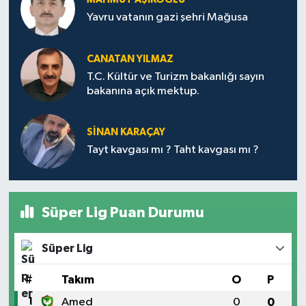
Yavru vatanın gazi şehri Mağusa
CANATAN YILMAZ
T.C. Kültür ve Turizm bakanlığı sayın
bakanına açık mektup.
SİNAN KARAÇAY
Tayt kavgası mı ? Taht kavgası mı ?
Süper Lig Puan Durumu
Süper Lig
#
Takım
O
P
1
Amed
0
0