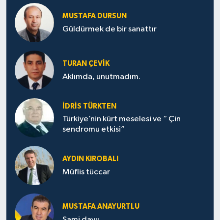
MUSTAFA DURSUN
Güldürmek de bir sanattır
TURAN ÇEVİK
Aklımda, unutmadım.
İDRİS TÜRKTEN
Türkiye’nin kürt meselesi ve “ Çin
sendromu etkisi”
AYDIN KIROBALI
Müflis tüccar
MUSTAFA ANAYURTLU
Sami dayıı.