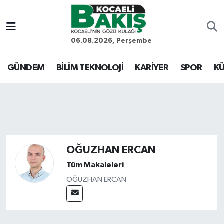
Kocaeli Nöbetçi Eczaneler
06.08.2026, Perşembe
Kocaeli Hava Durumu
GÜNDEM
BİLİM TEKNOLOJİ
KARİYER
SPOR
KÜ
Kocaeli Trafik Yoğunluk Haritası
Süper Lig Puan Durumu ve Fikstür
Tüm Manşetler
OĞUZHAN ERCAN
Son Dakika Haberleri
Tüm Makaleleri
OĞUZHAN ERCAN
Haber Arşivi