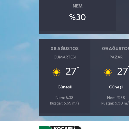
NEM
%30
08 AĞUSTOS
09 AĞUSTO
CUMARTESI
PAZAR
°
27
27
Güneşli
Güneşli
Nem: %38
Nem: %38
Rüzgar: 5.69 m/s
Rüzgar: 5.50 m/