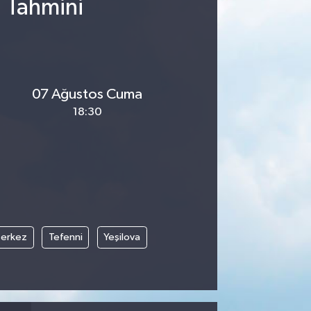
u Tahmini
07 Ağustos Cuma
18:30
erkez
Tefenni
Yeşilova