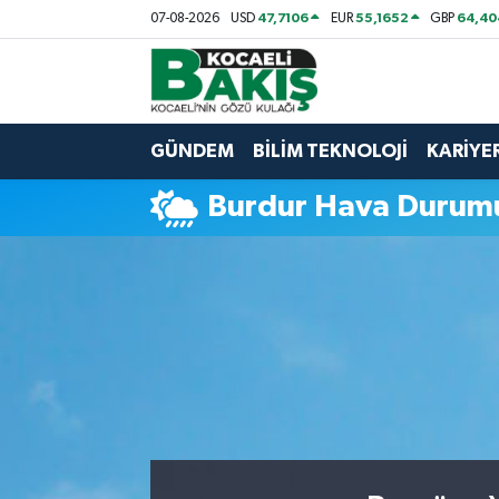
47,7106
55,1652
64,40
07-08-2026
USD
EUR
GBP
Kocaeli Nöbetçi Eczaneler
Kocaeli Hava Durumu
GÜNDEM
BİLİM TEKNOLOJİ
KARİYE
Kocaeli Trafik Yoğunluk Haritası
Burdur Hava Durum
Süper Lig Puan Durumu ve Fikstür
Tüm Manşetler
Son Dakika Haberleri
Haber Arşivi