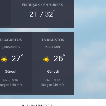
EN DÜŞÜK / EN YÜKSEK
°
°
21
/ 32
12 AĞUSTOS
13 AĞUSTOS
ÇARŞAMBA
PERŞEMBE
°
°
27
26
Güneşli
Güneşli
Nem: %36
Nem: %34
Rüzgar: 6.69 m/s
Rüzgar: 7.19 m/s
BİLİM TEKNOLOJİ