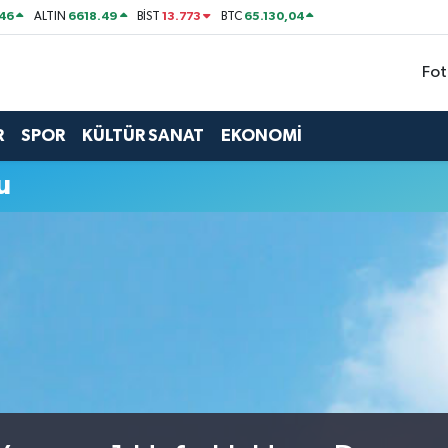
46
6618.49
13.773
65.130,04
ALTIN
BİST
BTC
Fot
R
SPOR
KÜLTÜR SANAT
EKONOMİ
u