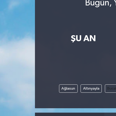
Bugün, Y
ŞU AN
Ağlasun
Altınyayla
Buca