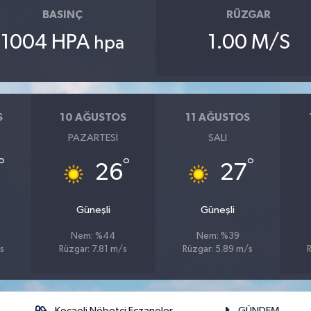
BASINÇ
RÜZGAR
1004 HPA
1.00 M/S
hpa
S
10 AĞUSTOS
11 AĞUSTOS
PAZARTESI
SALI
°
°
°
26
27
Güneşli
Güneşli
Nem: %44
Nem: %39
s
Rüzgar: 7.81 m/s
Rüzgar: 5.89 m/s
Kocaeli Nöbetçi Eczaneler
GÜNDEM