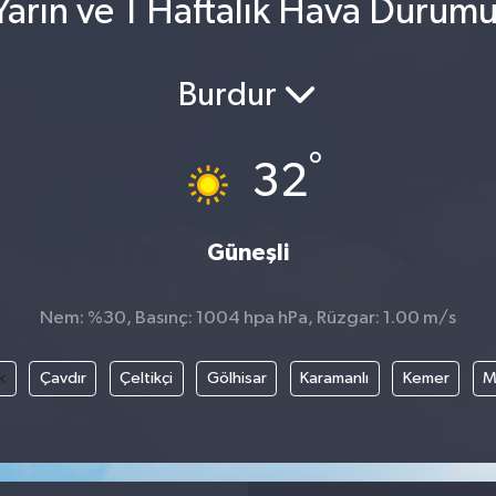
arın ve 1 Haftalık Hava Durum
Burdur
°
32
Güneşli
Nem: %30, Basınç: 1004 hpa hPa, Rüzgar: 1.00 m/s
k
Çavdır
Çeltikçi
Gölhisar
Karamanlı
Kemer
M