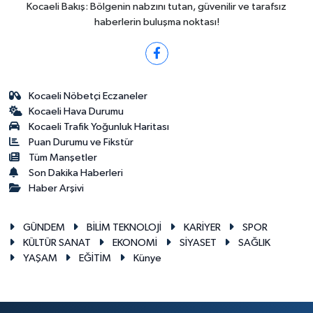
Kocaeli Bakış: Bölgenin nabzını tutan, güvenilir ve tarafsız
haberlerin buluşma noktası!
Kocaeli Nöbetçi Eczaneler
Kocaeli Hava Durumu
Kocaeli Trafik Yoğunluk Haritası
Puan Durumu ve Fikstür
Tüm Manşetler
Son Dakika Haberleri
Haber Arşivi
GÜNDEM
BİLİM TEKNOLOJİ
KARİYER
SPOR
KÜLTÜR SANAT
EKONOMİ
SİYASET
SAĞLIK
YAŞAM
EĞİTİM
Künye