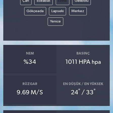
Çan
Eceabat
Ezine
Gelibolu
Gökçeada
Lapseki
Merkez
Yenice
NEM
BASINÇ
%34
1011 HPA
hpa
RÜZGAR
EN DÜŞÜK / EN YÜKSEK
°
°
9.69 M/S
24
/ 33