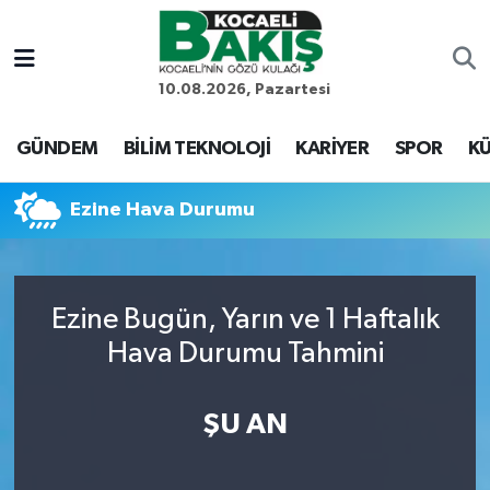
Kocaeli Nöbetçi Eczaneler
10.08.2026, Pazartesi
Kocaeli Hava Durumu
GÜNDEM
BİLİM TEKNOLOJİ
KARİYER
SPOR
KÜ
Kocaeli Trafik Yoğunluk Haritası
Ezine Hava Durumu
Süper Lig Puan Durumu ve Fikstür
Tüm Manşetler
Ezine Bugün, Yarın ve 1 Haftalık
Hava Durumu Tahmini
Son Dakika Haberleri
Haber Arşivi
ŞU AN