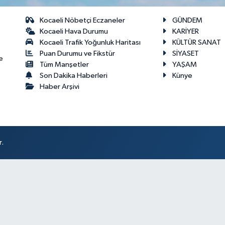
Kocaeli Nöbetçi Eczaneler
GÜNDEM
Kocaeli Hava Durumu
KARİYER
Kocaeli Trafik Yoğunluk Haritası
KÜLTÜR SANAT
Puan Durumu ve Fikstür
SİYASET
e
Tüm Manşetler
YAŞAM
Son Dakika Haberleri
Künye
Haber Arşivi
r.