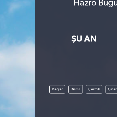
Hazro Bugün
ŞU AN
Bağlar
Bismil
Çermik
Çınar