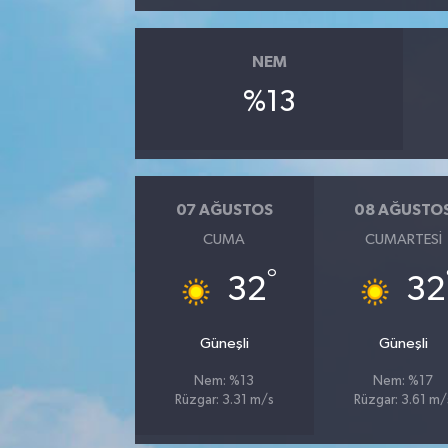
NEM
%13
07 AĞUSTOS
08 AĞUSTO
CUMA
CUMARTESI
°
32
32
Güneşli
Güneşli
Nem: %13
Nem: %17
Rüzgar: 3.31 m/s
Rüzgar: 3.61 m/