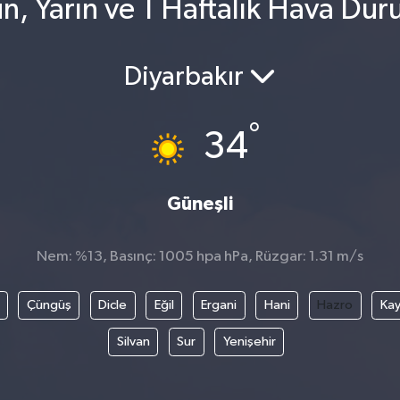
, Yarın ve 1 Haftalık Hava Du
Diyarbakır
°
34
Güneşli
Nem: %13, Basınç: 1005 hpa hPa, Rüzgar: 1.31 m/s
Çüngüş
Dicle
Eğil
Ergani
Hani
Hazro
Kay
Silvan
Sur
Yenişehir