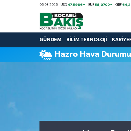
47,5986
55,0700
64,2
06-08-2026
USD
EUR
GBP
Kocaeli Nöbetçi Eczaneler
Kocaeli Hava Durumu
GÜNDEM
BİLİM TEKNOLOJİ
KARİYE
Kocaeli Trafik Yoğunluk Haritası
Hazro Hava Durum
Süper Lig Puan Durumu ve Fikstür
Tüm Manşetler
Son Dakika Haberleri
Haber Arşivi