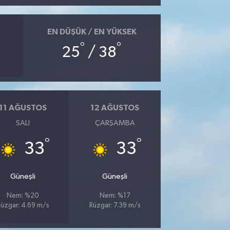
EN DÜŞÜK / EN YÜKSEK
°
°
25
/ 38
11 AĞUSTOS
12 AĞUSTOS
SALI
ÇARŞAMBA
°
°
33
33
Güneşli
Güneşli
Nem: %20
Nem: %17
üzgar: 4.69 m/s
Rüzgar: 7.39 m/s