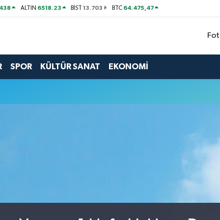
438
6518.23
13.703
64.475,47
ALTIN
BİST
BTC
Fot
R
SPOR
KÜLTÜR SANAT
EKONOMİ
u