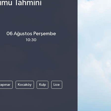
rumu Tahmini
06 Ağustos Perşembe
10:30
apınar
Kocaköy
Kulp
Lice