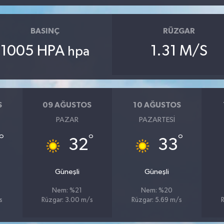
BASINÇ
RÜZGAR
1005 HPA
1.31 M/S
hpa
S
09 AĞUSTOS
10 AĞUSTOS
PAZAR
PAZARTESI
°
°
°
32
33
Güneşli
Güneşli
Nem: %21
Nem: %20
s
Rüzgar: 3.00 m/s
Rüzgar: 5.69 m/s
R