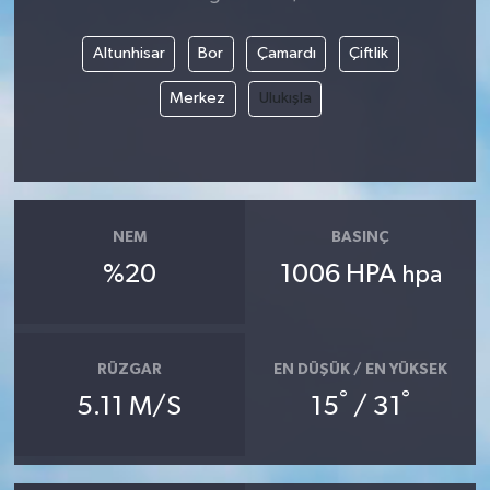
Altunhisar
Bor
Çamardı
Çiftlik
Merkez
Ulukışla
NEM
BASINÇ
%20
1006 HPA
hpa
RÜZGAR
EN DÜŞÜK / EN YÜKSEK
°
°
5.11 M/S
15
/ 31