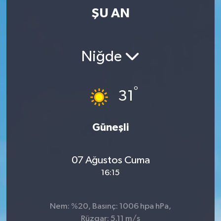
ŞU AN
Niğde
°
31
Güneşli
07 Ağustos Cuma
16:15
Nem: %20, Basınç: 1006 hpa hPa,
Rüzgar: 5.11 m/s