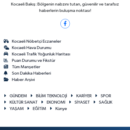
Kocaeli Bakış: Bölgenin nabzını tutan, güvenilir ve tarafsız
haberlerin buluşma noktası!
Kocaeli Nöbetçi Eczaneler
Kocaeli Hava Durumu
Kocaeli Trafik Yoğunluk Haritası
Puan Durumu ve Fikstür
Tüm Manşetler
Son Dakika Haberleri
Haber Arşivi
GÜNDEM
BİLİM TEKNOLOJİ
KARİYER
SPOR
KÜLTÜR SANAT
EKONOMİ
SİYASET
SAĞLIK
YAŞAM
EĞİTİM
Künye