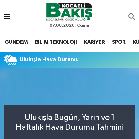
Kocaeli Nöbetçi Eczaneler
07.08.2026, Cuma
Kocaeli Hava Durumu
GÜNDEM
BİLİM TEKNOLOJİ
KARİYER
SPOR
KÜ
Kocaeli Trafik Yoğunluk Haritası
Ulukışla Hava Durumu
Süper Lig Puan Durumu ve Fikstür
Tüm Manşetler
Son Dakika Haberleri
Ulukışla Bugün, Yarın ve 1
Haber Arşivi
Haftalık Hava Durumu Tahmini