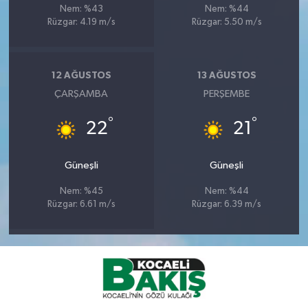
Nem: %43
Nem: %44
Rüzgar: 4.19 m/s
Rüzgar: 5.50 m/s
12 AĞUSTOS
13 AĞUSTOS
ÇARŞAMBA
PERŞEMBE
°
°
22
21
Güneşli
Güneşli
Nem: %45
Nem: %44
Rüzgar: 6.61 m/s
Rüzgar: 6.39 m/s