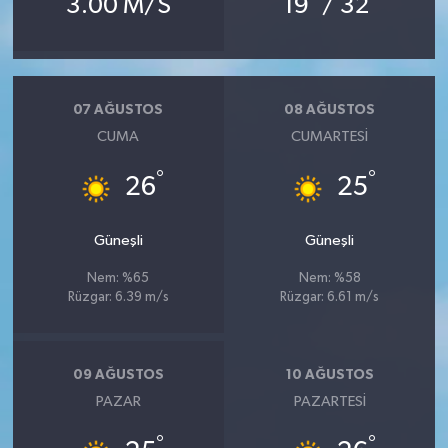
3.00 M/S
19
/ 32
07 AĞUSTOS
08 AĞUSTOS
CUMA
CUMARTESI
°
°
26
25
Güneşli
Güneşli
Nem: %65
Nem: %58
Rüzgar: 6.39 m/s
Rüzgar: 6.61 m/s
09 AĞUSTOS
10 AĞUSTOS
PAZAR
PAZARTESI
°
°