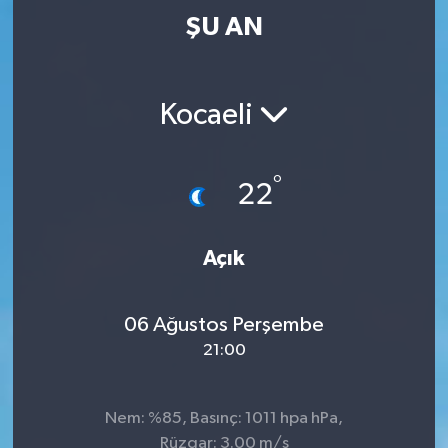
ŞU AN
Kocaeli
°
22
Açık
06 Ağustos Perşembe
21:00
Nem: %85, Basınç: 1011 hpa hPa,
Rüzgar: 3.00 m/s