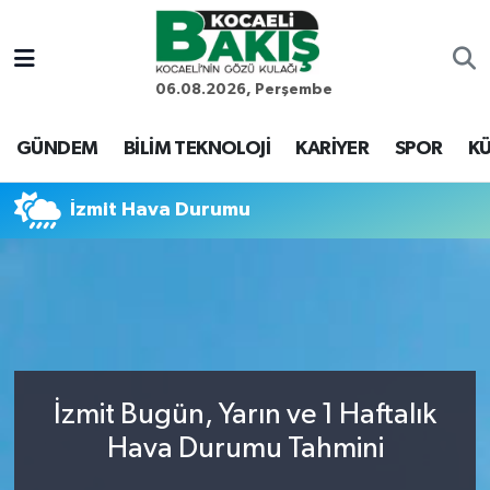
Kocaeli Nöbetçi Eczaneler
06.08.2026, Perşembe
Kocaeli Hava Durumu
GÜNDEM
BİLİM TEKNOLOJİ
KARİYER
SPOR
KÜ
Kocaeli Trafik Yoğunluk Haritası
İzmit Hava Durumu
Süper Lig Puan Durumu ve Fikstür
Tüm Manşetler
Son Dakika Haberleri
İzmit Bugün, Yarın ve 1 Haftalık
Haber Arşivi
Hava Durumu Tahmini