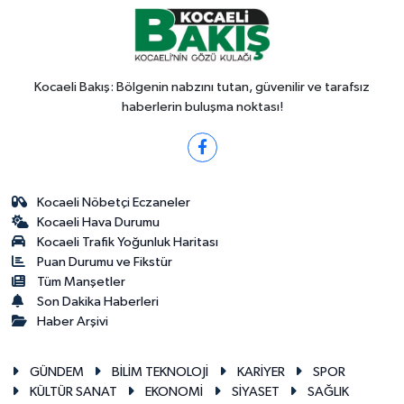
Kocaeli Bakış: Bölgenin nabzını tutan, güvenilir ve tarafsız
haberlerin buluşma noktası!
Kocaeli Nöbetçi Eczaneler
Kocaeli Hava Durumu
Kocaeli Trafik Yoğunluk Haritası
Puan Durumu ve Fikstür
Tüm Manşetler
Son Dakika Haberleri
Haber Arşivi
GÜNDEM
BİLİM TEKNOLOJİ
KARİYER
SPOR
KÜLTÜR SANAT
EKONOMİ
SİYASET
SAĞLIK