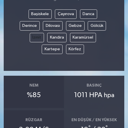
Başiskele
Çayırova
Darıca
Derince
Dilovası
Gebze
Gölcük
İzmit
Kandıra
Karamürsel
Kartepe
Körfez
NEM
BASINÇ
%85
1011 HPA
hpa
RÜZGAR
EN DÜŞÜK / EN YÜKSEK
°
°