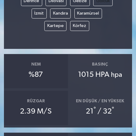
Derince
Dilovası
Gebze
Gölcük
İzmit
Kandıra
Karamürsel
Kartepe
Körfez
NEM
BASINÇ
%87
1015 HPA
hpa
RÜZGAR
EN DÜŞÜK / EN YÜKSEK
°
°
2.39 M/S
21
/ 32