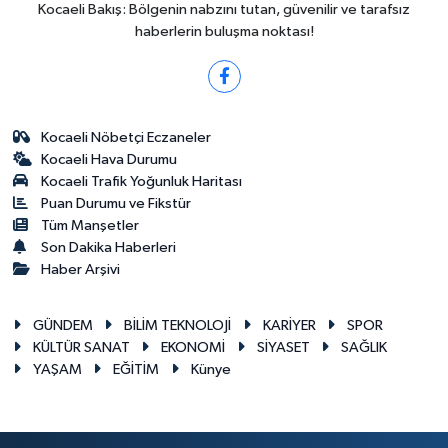
Kocaeli Bakış: Bölgenin nabzını tutan, güvenilir ve tarafsız
haberlerin buluşma noktası!
Kocaeli Nöbetçi Eczaneler
Kocaeli Hava Durumu
Kocaeli Trafik Yoğunluk Haritası
Puan Durumu ve Fikstür
Tüm Manşetler
Son Dakika Haberleri
Haber Arşivi
GÜNDEM
BİLİM TEKNOLOJİ
KARİYER
SPOR
KÜLTÜR SANAT
EKONOMİ
SİYASET
SAĞLIK
YAŞAM
EĞİTİM
Künye