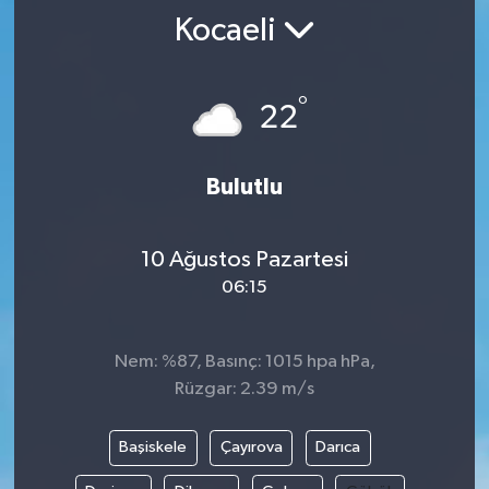
Kocaeli
°
22
Bulutlu
10 Ağustos Pazartesi
06:15
Nem: %87, Basınç: 1015 hpa hPa,
Rüzgar: 2.39 m/s
Başiskele
Çayırova
Darıca