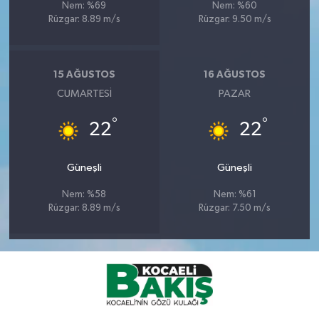
Nem: %69
Nem: %60
Rüzgar: 8.89 m/s
Rüzgar: 9.50 m/s
15 AĞUSTOS
16 AĞUSTOS
CUMARTESI
PAZAR
°
°
22
22
Güneşli
Güneşli
Nem: %58
Nem: %61
Rüzgar: 8.89 m/s
Rüzgar: 7.50 m/s