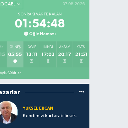
KOCAELİ
07.08.2026
SONRAKI VAKTE KALAN
01:54:47
Öğle Namazı
AK
GÜNEŞ
ÖĞLE
İKINDI
AKŞAM
YATSI
15
05:55
13:11
17:03
20:17
21:51
Aylık Vakitler
azarlar
YÜKSEL ERCAN
Kendimizi kurtarabilirsek.