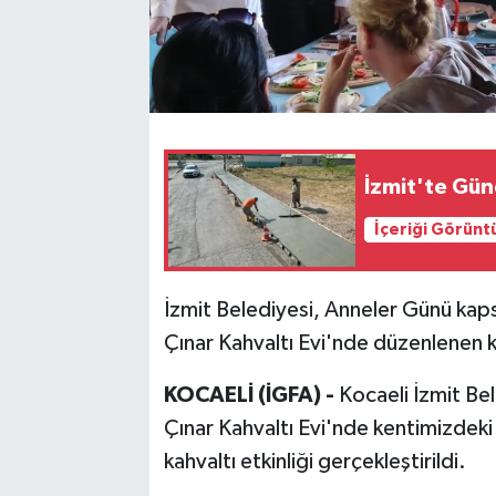
İzmit'te Gün
İçeriği Görünt
İzmit Belediyesi, Anneler Günü kap
Çınar Kahvaltı Evi'nde düzenlenen k
KOCAELİ (İGFA) -
Kocaeli İzmit Be
Çınar Kahvaltı Evi'nde kentimizdeki
kahvaltı etkinliği gerçekleştirildi.