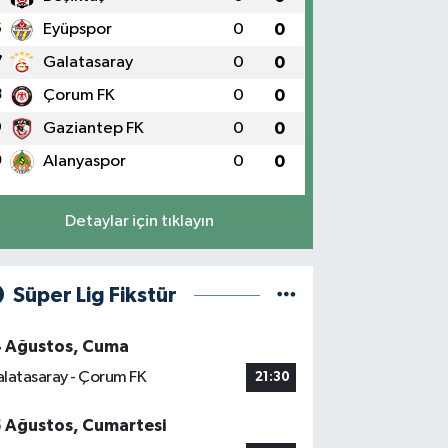
6
Eyüpspor
0
0
7
Galatasaray
0
0
8
Çorum FK
0
0
9
Gaziantep FK
0
0
0
Alanyaspor
0
0
Detaylar için tıklayın
Süper Lig Fikstür
4 Ağustos, Cuma
latasaray - Çorum FK
21:30
5 Ağustos, Cumartesi