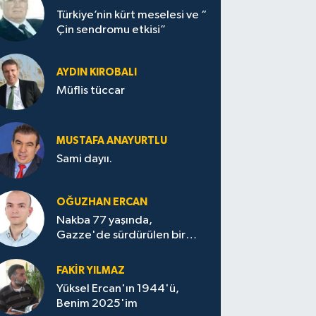
Türkiye’nin kürt meselesi ve “
Çin sendromu etkisi”
AYDIN KIROBALI
Müflis tüccar
MUSTAFA ANAYURTLU
Sami dayıı.
OĞUZHAN ERCAN
Nakba 77 yaşında,
Gazze'de sürdürülen bir
felaketin sessizliği
FAKİR YILMAZ
Yüksel Ercan'ın 1944'ü,
Benim 2025'im