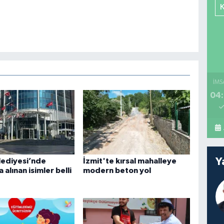
İMS
04:
Y
lediyesi’nde
İzmit'te kırsal mahalleye
 alınan isimler belli
modern beton yol