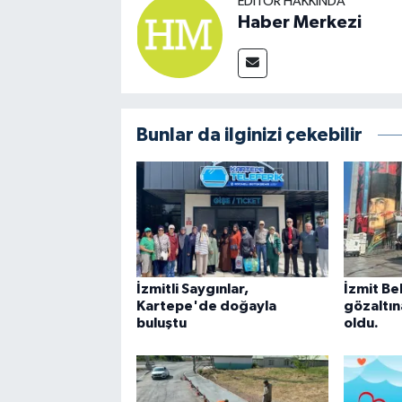
EDITÖR HAKKINDA
Haber Merkezi
Bunlar da ilginizi çekebilir
İzmitli Saygınlar,
İzmit Be
Kartepe'de doğayla
gözaltına
buluştu
oldu.