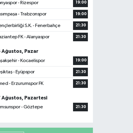
nyaspor - Rizespor
19:00
sımpaşa - Trabzonspor
19:00
nçlerbirliği S.K. - Fenerbahçe
21:30
ziantep FK - Alanyaspor
21:30
6 Ağustos, Pazar
şakşehir - Kocaelispor
19:00
şiktaş - Eyüpspor
21:30
ed - Erzurumspor FK
21:30
7 Ağustos, Pazartesi
msunspor - Göztepe
21:30