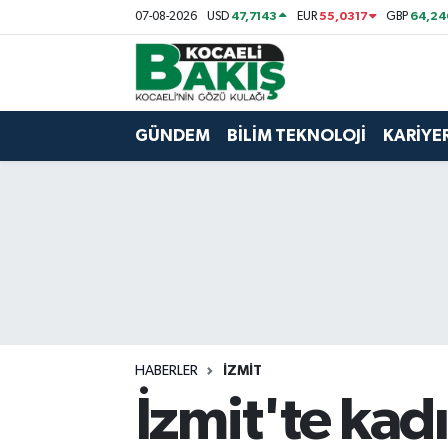
47,7143
55,0317
64,24
07-08-2026
USD
EUR
GBP
Kocaeli Nöbetçi Eczaneler
Kocaeli Hava Durumu
GÜNDEM
BİLİM TEKNOLOJİ
KARİYE
Kocaeli Trafik Yoğunluk Haritası
Süper Lig Puan Durumu ve Fikstür
Tüm Manşetler
Son Dakika Haberleri
HABERLER
İZMİT
Haber Arşivi
İzmit'te ka