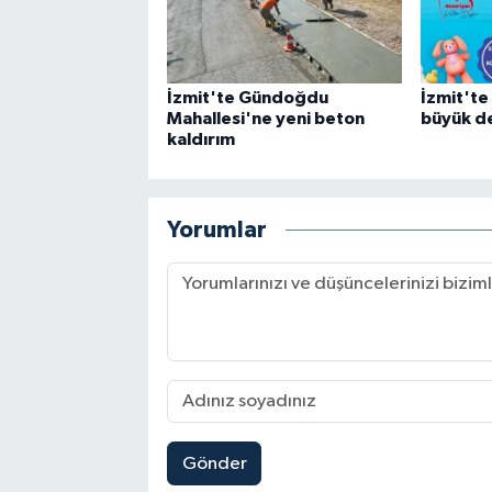
İzmit'te Gündoğdu
İzmit'te
Mahallesi'ne yeni beton
büyük d
kaldırım
Yorumlar
Gönder