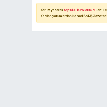
Yorum yazarak
topluluk kurallarımızı
kabul e
Yazılan yorumlardan KocaeliBAKIŞGazetesi 