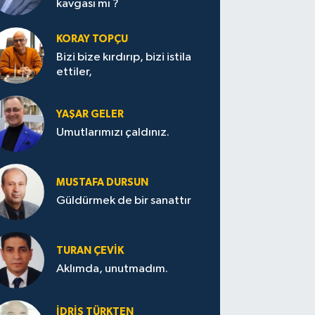
kavgası mı ?
KORAY TOPÇU
Bizi bize kırdırıp, bizi istila
ettiler,
YAŞAR GELER
Umutlarımızı çaldınız.
MUSTAFA DURSUN
Güldürmek de bir sanattır
TURAN ÇEVİK
Aklımda, unutmadım.
İDRİS TÜRKTEN