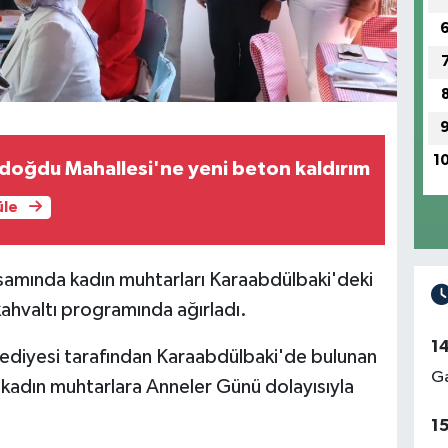
1
doğdu Mahallesi'ne yeni beton kaldırım
üle
samında kadın muhtarları Karaabdülbaki'deki
ahvaltı programında ağırladı.
1
lediyesi tarafından Karaabdülbaki'de bulunan
Ga
 kadın muhtarlara Anneler Günü dolayısıyla
1