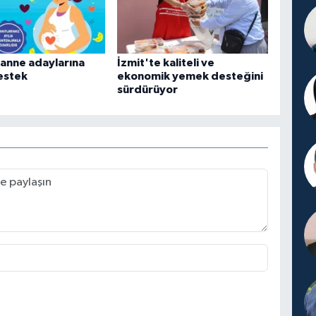
 anne adaylarına
İzmit'te kaliteli ve
estek
ekonomik yemek desteğini
sürdürüyor