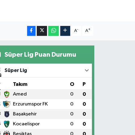
-
+
A
A
Süper Lig Puan Durumu
Süper Lig
#
Takım
O
P
1
Amed
0
0
2
Erzurumspor FK
0
0
3
Başakşehir
0
0
4
Kocaelispor
0
0
5
Beşiktaş
0
0