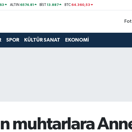
63
6574.81
13.887
64.360,53
ALTIN
BİST
BTC
Fot
R
SPOR
KÜLTÜR SANAT
EKONOMİ
dın muhtarlara Ann