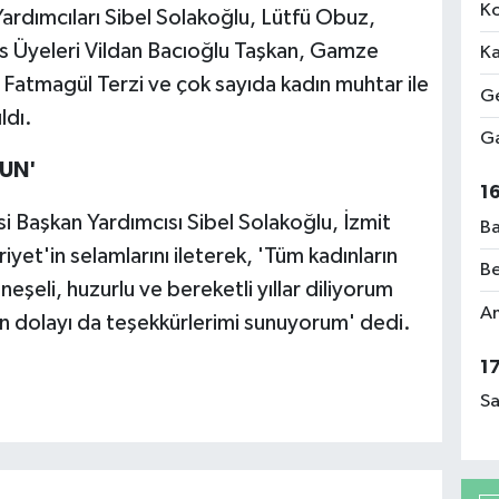
Ko
ardımcıları Sibel Solakoğlu, Lütfü Obuz,
lis Üyeleri Vildan Bacıoğlu Taşkan, Gamze
Ka
Fatmagül Terzi ve çok sayıda kadın muhtar ile
Ge
ldı.
Ga
UN'
1
 Başkan Yardımcısı Sibel Solakoğlu, İzmit
Ba
et'in selamlarını ileterek, 'Tüm kadınların
Be
neşeli, huzurlu ve bereketli yıllar diliyorum
Am
dan dolayı da teşekkürlerimi sunuyorum' dedi.
1
Sa