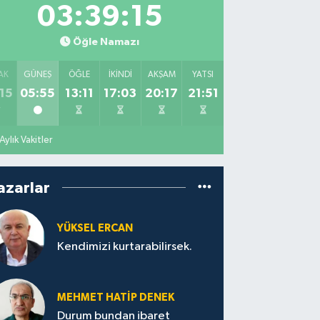
03:39:14
Öğle Namazı
AK
GÜNEŞ
ÖĞLE
İKINDI
AKŞAM
YATSI
15
05:55
13:11
17:03
20:17
21:51
Aylık Vakitler
azarlar
YÜKSEL ERCAN
Kendimizi kurtarabilirsek.
MEHMET HATİP DENEK
Durum bundan ibaret