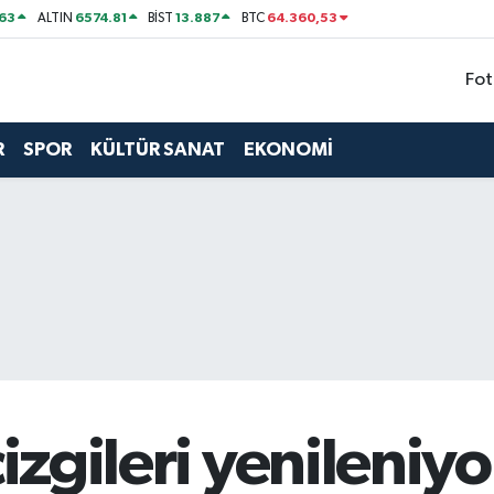
63
6574.81
13.887
64.360,53
ALTIN
BİST
BTC
Fot
R
SPOR
KÜLTÜR SANAT
EKONOMİ
çizgileri yenileniyo