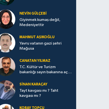
NEVİN GÜLÇEBİ
Giyinmek kumaş değil,
Medeniyettir
MAHMUT AŞIKOĞLU
Yavru vatanın gazi şehri
Mağusa
CANATAN YILMAZ
T.C. Kültür ve Turizm
bakanlığı sayın bakanına açık
mektup.
SİNAN KARAÇAY
Tayt kavgası mı ? Taht
kavgası mı ?
KORAY TOPÇU