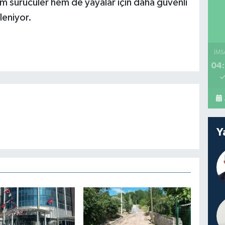
em sürücüler hem de yayalar için daha güvenli
leniyor.
İMS
04:
Y