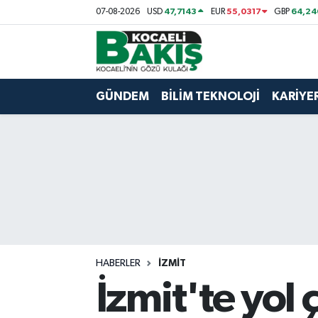
47,7143
55,0317
64,24
07-08-2026
USD
EUR
GBP
Kocaeli Nöbetçi Eczaneler
Kocaeli Hava Durumu
GÜNDEM
BİLİM TEKNOLOJİ
KARİYE
Kocaeli Trafik Yoğunluk Haritası
Süper Lig Puan Durumu ve Fikstür
Tüm Manşetler
Son Dakika Haberleri
HABERLER
İZMİT
Haber Arşivi
İzmit'te yol 