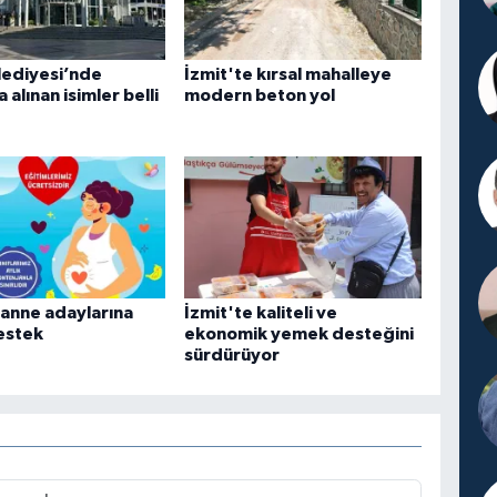
lediyesi’nde
İzmit'te kırsal mahalleye
 alınan isimler belli
modern beton yol
 anne adaylarına
İzmit'te kaliteli ve
estek
ekonomik yemek desteğini
sürdürüyor