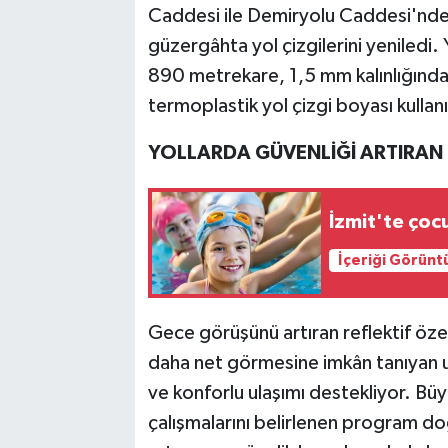
Caddesi ile Demiryolu Caddesi'nde
güzergâhta yol çizgilerini yeniledi.
890 metrekare, 1,5 mm kalınlığında
termoplastik yol çizgi boyası kullanı
YOLLARDA GÜVENLİĞİ ARTIRA
İzmit'te çoc
İçeriği Görünt
Gece görüşünü artıran reflektif özel
daha net görmesine imkân tanıyan u
ve konforlu ulaşımı destekliyor. Büy
çalışmalarını belirlenen program do