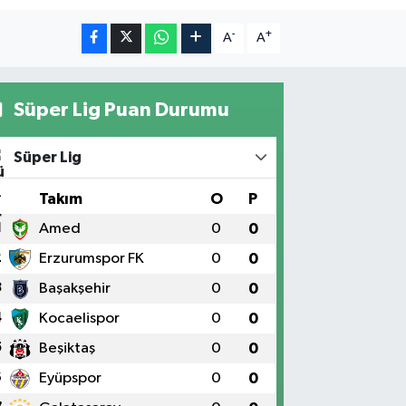
-
+
A
A
Süper Lig Puan Durumu
Süper Lig
#
Takım
O
P
1
Amed
0
0
2
Erzurumspor FK
0
0
3
Başakşehir
0
0
4
Kocaelispor
0
0
5
Beşiktaş
0
0
6
Eyüpspor
0
0