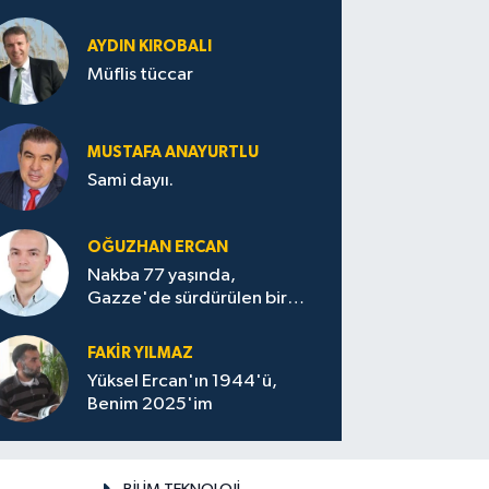
AYDIN KIROBALI
Müflis tüccar
MUSTAFA ANAYURTLU
Sami dayıı.
OĞUZHAN ERCAN
Nakba 77 yaşında,
Gazze'de sürdürülen bir
felaketin sessizliği
FAKİR YILMAZ
Yüksel Ercan'ın 1944'ü,
Benim 2025'im