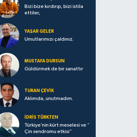
Bizi bize kırdırıp, bizi istila
ettiler,
YAŞAR GELER
Umutlarımızı çaldınız.
MUSTAFA DURSUN
Güldürmek de bir sanattır
TURAN ÇEVİK
Aklımda, unutmadım.
İDRİS TÜRKTEN
Türkiye’nin kürt meselesi ve “
Çin sendromu etkisi”