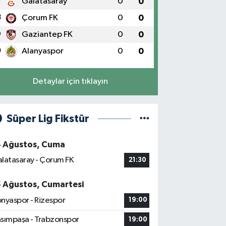
7
Galatasaray
0
0
8
Çorum FK
0
0
9
Gaziantep FK
0
0
0
Alanyaspor
0
0
Detaylar için tıklayın
Süper Lig Fikstür
4 Ağustos, Cuma
latasaray - Çorum FK
21:30
5 Ağustos, Cumartesi
nyaspor - Rizespor
19:00
sımpaşa - Trabzonspor
19:00