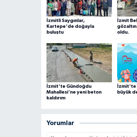
İzmitli Saygınlar,
İzmit Be
Kartepe'de doğayla
gözaltına
buluştu
oldu.
İzmit'te Gündoğdu
İzmit'te
Mahallesi'ne yeni beton
büyük d
kaldırım
Yorumlar