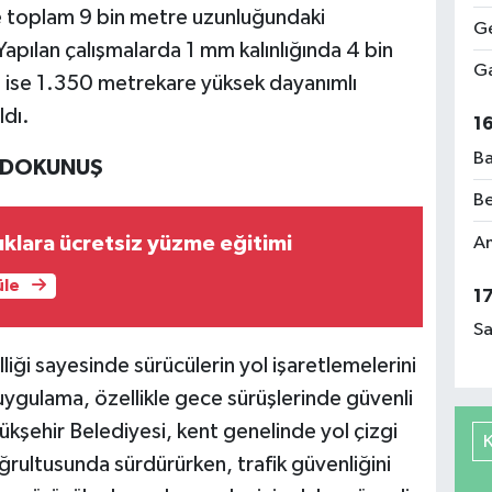
 toplam 9 bin metre uzunluğundaki
Ge
 Yapılan çalışmalarda 1 mm kalınlığında 4 bin
Ga
 ise 1.350 metrekare yüksek dayanımlı
ldı.
1
Ba
N DOKUNUŞ
Be
uklara ücretsiz yüzme eğitimi
Am
üle
1
Sa
liği sayesinde sürücülerin yol işaretlemelerini
ygulama, özellikle gece sürüşlerinde güvenli
ükşehir Belediyesi, kent genelinde yol çizgi
ğrultusunda sürdürürken, trafik güvenliğini