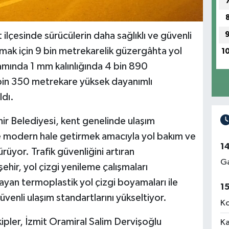
 ilçesinde sürücülerin daha sağlıklı ve güvenli
amak için 9 bin metrekarelik güzergâhta yol
1
samında 1 mm kalınlığında 4 bin 890
 bin 350 metrekare yüksek dayanımlı
ldı.
ir Belediyesi, kent genelinde ulaşım
ve modern hale getirmek amacıyla yol bakım ve
1
ürüyor. Trafik güvenliğini artıran
Ga
hir, yol çizgi yenileme çalışmaları
yan termoplastik yol çizgi boyamaları ile
1
venli ulaşım standartlarını yükseltiyor.
Ko
kipler, İzmit Oramiral Salim Dervişoğlu
Ka