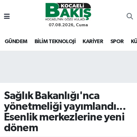
Kocaeli Nöbetçi Eczaneler
07.08.2026, Cuma
Kocaeli Hava Durumu
GÜNDEM
BİLİM TEKNOLOJİ
KARİYER
SPOR
KÜ
Kocaeli Trafik Yoğunluk Haritası
Süper Lig Puan Durumu ve Fikstür
Tüm Manşetler
Sağlık Bakanlığı'nca
Son Dakika Haberleri
yönetmeliği yayımlandı...
Esenlik merkezlerine yeni
Haber Arşivi
dönem