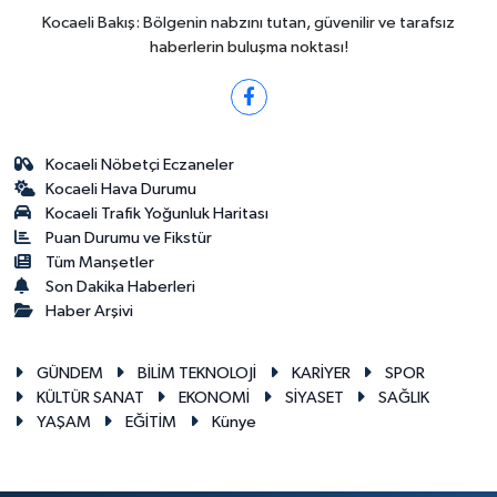
Kocaeli Bakış: Bölgenin nabzını tutan, güvenilir ve tarafsız
haberlerin buluşma noktası!
Kocaeli Nöbetçi Eczaneler
Kocaeli Hava Durumu
Kocaeli Trafik Yoğunluk Haritası
Puan Durumu ve Fikstür
Tüm Manşetler
Son Dakika Haberleri
Haber Arşivi
GÜNDEM
BİLİM TEKNOLOJİ
KARİYER
SPOR
KÜLTÜR SANAT
EKONOMİ
SİYASET
SAĞLIK
YAŞAM
EĞİTİM
Künye