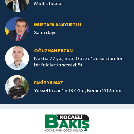
Müflis tüccar
MUSTAFA ANAYURTLU
Sami dayıı.
OĞUZHAN ERCAN
Nakba 77 yaşında, Gazze'de sürdürülen
bir felaketin sessizliği
FAKİR YILMAZ
Yüksel Ercan'ın 1944'ü, Benim 2025'im