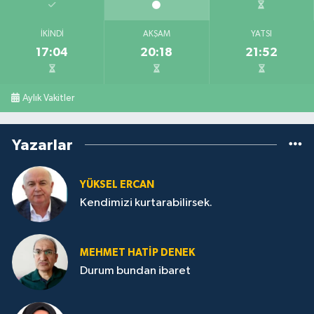
İKINDI
AKŞAM
YATSI
17:04
20:18
21:52
Aylık Vakitler
Yazarlar
YÜKSEL ERCAN
Kendimizi kurtarabilirsek.
MEHMET HATİP DENEK
Durum bundan ibaret