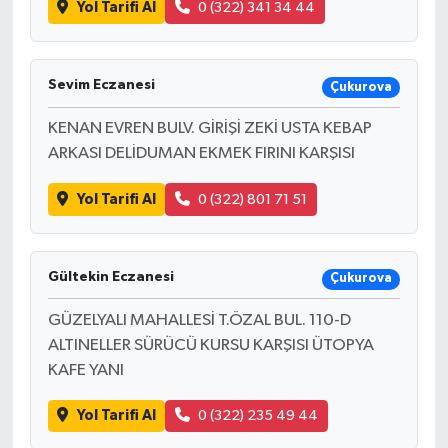
Yol Tarifi Al
0 (322) 341 34 44
Sevim Eczanesi
Çukurova
KENAN EVREN BULV. GİRİŞİ ZEKİ USTA KEBAP
ARKASI DELİDUMAN EKMEK FIRINI KARŞISI
Yol Tarifi Al
0 (322) 801 71 51
Gültekin Eczanesi
Çukurova
GÜZELYALI MAHALLESİ T.ÖZAL BUL. 110-D
ALTINELLER SÜRÜCÜ KURSU KARŞISI ÜTOPYA
KAFE YANI
Yol Tarifi Al
0 (322) 235 49 44