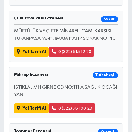
Çukurova Plus Eczanesi
Kozan
MÜFTÜLÜK VE ÇİFTE MİNARELİ CAMİ KARŞISI
TUFANPAŞA MAH. İMAM HATİP SOKAK NO: 40
Yol Tarifi Al
0 (322) 515 12 70
Mihrap Eczanesi
Tufanbeyli
İSTİKLAL MH.GİRNE CD.NO:111 A SAĞLIK OCAĞI
YANI
Yol Tarifi Al
0 (322) 781 90 20
Taşpınar Eczanesi
Pozantı