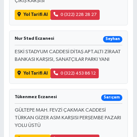
ÇIKIŞ KARŞISI
Yol Tarifi Al
0 (322) 228 28 27
Nur Stad Eczanesi
Seyhan
ESKİ STADYUM CADDESİ DİTAŞ APT.ALTI ZİRAAT
BANKASI KARŞISI, SANATÇILAR PARKI YANI
Yol Tarifi Al
0 (322) 453 86 12
Tükenmez Eczanesi
Sarıçam
GÜLTEPE MAH. FEVZİ ÇAKMAK CADDESİ
TÜRKAN GİZER ASM KARŞISI PERŞEMBE PAZARI
YOLU ÜSTÜ