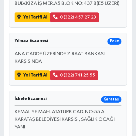
BULV.KİZA İŞ MER.A5 BLOK NO:437 B(E5 ÜZERİ)
Yol Tarifi Al
0 (322) 457 27 23
Yılmaz Eczanesi
Feke
ANA CADDE ÜZERİNDE ZİRAAT BANKASI
KARŞISINDA
Yol Tarifi Al
0 (322) 741 25 55
İskele Eczanesi
Karataş
KEMALİYE MAH. ATATÜRK CAD. NO:55 A
KARATAŞ BELEDİYESİ KARŞISI, SAĞLIK OCAĞI
YANI