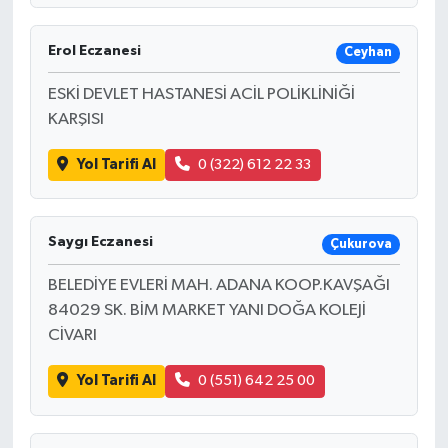
Erol Eczanesi
Ceyhan
ESKİ DEVLET HASTANESİ ACİL POLİKLİNİĞİ
KARŞISI
Yol Tarifi Al
0 (322) 612 22 33
Saygı Eczanesi
Çukurova
BELEDİYE EVLERİ MAH. ADANA KOOP.KAVŞAĞI
84029 SK. BİM MARKET YANI DOĞA KOLEJİ
CİVARI
Yol Tarifi Al
0 (551) 642 25 00