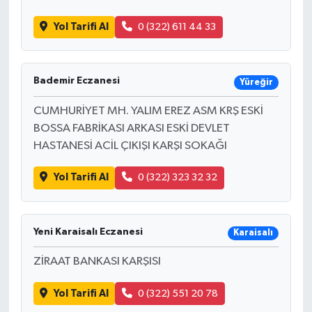
Yol Tarifi Al
0 (322) 611 44 33
Bademir Eczanesi
Yüreğir
CUMHURİYET MH. YALIM EREZ ASM KRŞ ESKİ
BOSSA FABRİKASI ARKASI ESKİ DEVLET
HASTANESİ ACİL ÇIKIŞI KARŞI SOKAĞI
Yol Tarifi Al
0 (322) 323 32 32
Yeni Karaisalı Eczanesi
Karaisalı
ZİRAAT BANKASI KARŞISI
Yol Tarifi Al
0 (322) 551 20 78