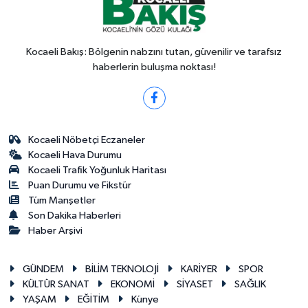
Kocaeli Bakış: Bölgenin nabzını tutan, güvenilir ve tarafsız
haberlerin buluşma noktası!
Kocaeli Nöbetçi Eczaneler
Kocaeli Hava Durumu
Kocaeli Trafik Yoğunluk Haritası
Puan Durumu ve Fikstür
Tüm Manşetler
Son Dakika Haberleri
Haber Arşivi
GÜNDEM
BİLİM TEKNOLOJİ
KARİYER
SPOR
KÜLTÜR SANAT
EKONOMİ
SİYASET
SAĞLIK
YAŞAM
EĞİTİM
Künye