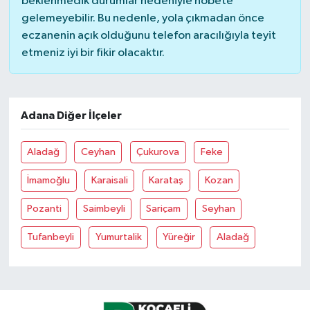
beklenmedik durumlar nedeniyle nöbete
gelemeyebilir. Bu nedenle, yola çıkmadan önce
eczanenin açık olduğunu telefon aracılığıyla teyit
etmeniz iyi bir fikir olacaktır.
Adana Diğer İlçeler
Aladağ
Ceyhan
Çukurova
Feke
İmamoğlu
Karaisali
Karataş
Kozan
Pozanti
Saimbeyli
Sariçam
Seyhan
Tufanbeyli
Yumurtalik
Yüreğir
Aladağ