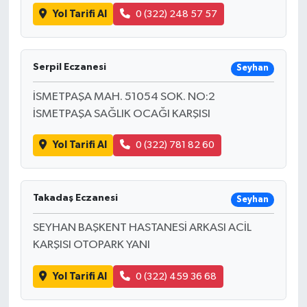
Yol Tarifi Al
0 (322) 248 57 57
Serpil Eczanesi
Seyhan
İSMETPAŞA MAH. 51054 SOK. NO:2
İSMETPAŞA SAĞLIK OCAĞI KARŞISI
Yol Tarifi Al
0 (322) 781 82 60
Takadaş Eczanesi
Seyhan
SEYHAN BAŞKENT HASTANESİ ARKASI ACİL
KARŞISI OTOPARK YANI
Yol Tarifi Al
0 (322) 459 36 68