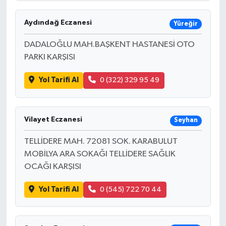
Aydındağ Eczanesi
Yüreğir
DADALOĞLU MAH.BAŞKENT HASTANESİ OTO
PARKI KARŞISI
Yol Tarifi Al
0 (322) 329 95 49
Vilayet Eczanesi
Seyhan
TELLİDERE MAH. 72081 SOK. KARABULUT
MOBİLYA ARA SOKAĞI TELLİDERE SAĞLIK
OCAĞI KARŞISI
Yol Tarifi Al
0 (545) 722 70 44