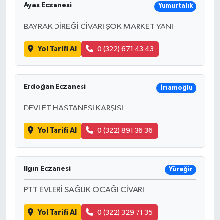
Ayas Eczanesi
Yumurtalık
BAYRAK DİREĞİ CİVARI ŞOK MARKET YANI
Yol Tarifi Al
0 (322) 671 43 43
Erdoğan Eczanesi
İmamoğlu
DEVLET HASTANESİ KARŞISI
Yol Tarifi Al
0 (322) 891 36 36
Ilgın Eczanesi
Yüreğir
PTT EVLERİ SAĞLIK OCAĞI CİVARI
Yol Tarifi Al
0 (322) 329 71 35