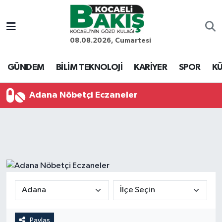
Kocaeli Nöbetçi Eczaneler
08.08.2026, Cumartesi
Kocaeli Hava Durumu
GÜNDEM
BİLİM TEKNOLOJİ
KARİYER
SPOR
KÜ
Kocaeli Trafik Yoğunluk Haritası
Adana Nöbetçi Eczaneler
Süper Lig Puan Durumu ve Fikstür
Tüm Manşetler
Son Dakika Haberleri
Haber Arşivi
Paylaş