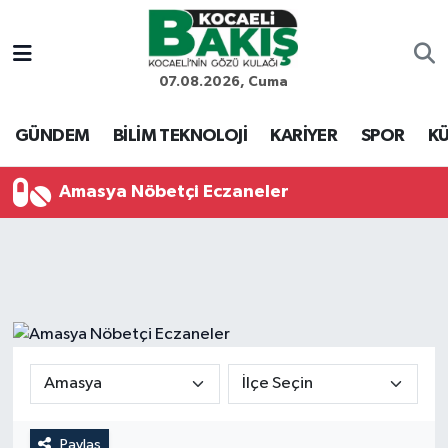
Kocaeli Nöbetçi Eczaneler
07.08.2026, Cuma
Kocaeli Hava Durumu
GÜNDEM
BİLİM TEKNOLOJİ
KARİYER
SPOR
KÜ
Kocaeli Trafik Yoğunluk Haritası
Amasya Nöbetçi Eczaneler
Süper Lig Puan Durumu ve Fikstür
Tüm Manşetler
Son Dakika Haberleri
Haber Arşivi
Paylaş