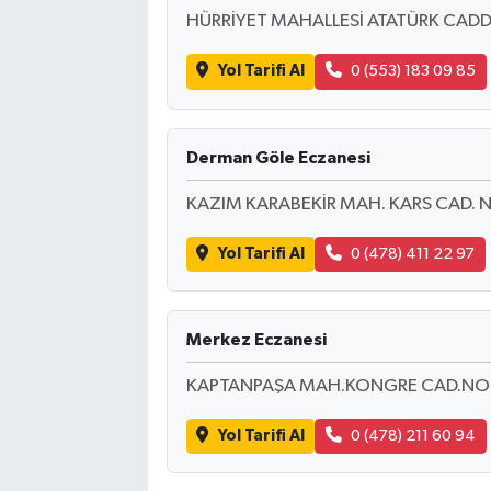
HÜRRİYET MAHALLESİ ATATÜRK CADD
Yol Tarifi Al
0 (553) 183 09 85
Derman Göle Eczanesi
KAZIM KARABEKİR MAH. KARS CAD. 
Yol Tarifi Al
0 (478) 411 22 97
Merkez Eczanesi
KAPTANPAŞA MAH.KONGRE CAD.NO
Yol Tarifi Al
0 (478) 211 60 94