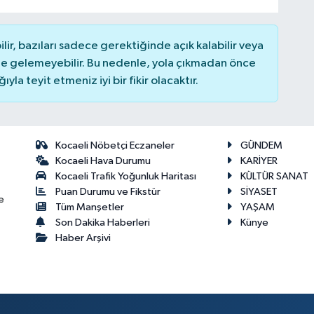
r, bazıları sadece gerektiğinde açık kalabilir veya
 gelemeyebilir. Bu nedenle, yola çıkmadan önce
la teyit etmeniz iyi bir fikir olacaktır.
Kocaeli Nöbetçi Eczaneler
GÜNDEM
Kocaeli Hava Durumu
KARİYER
Kocaeli Trafik Yoğunluk Haritası
KÜLTÜR SANAT
Puan Durumu ve Fikstür
SİYASET
e
Tüm Manşetler
YAŞAM
Son Dakika Haberleri
Künye
Haber Arşivi