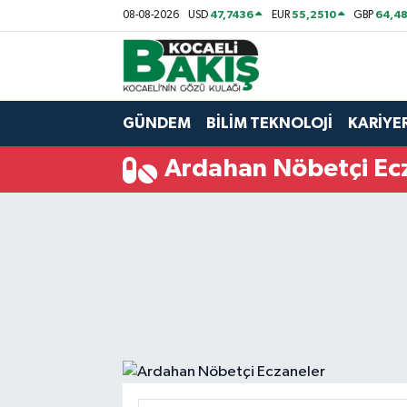
47,7436
55,2510
64,48
08-08-2026
USD
EUR
GBP
Kocaeli Nöbetçi Eczaneler
Kocaeli Hava Durumu
GÜNDEM
BİLİM TEKNOLOJİ
KARİYE
Kocaeli Trafik Yoğunluk Haritası
Ardahan Nöbetçi Ec
Süper Lig Puan Durumu ve Fikstür
Tüm Manşetler
Son Dakika Haberleri
Haber Arşivi