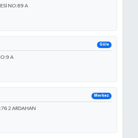
ESİ NO:89 A
Göle
NO:9 A
Merkez
:76 2 ARDAHAN