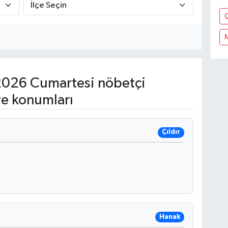
Ç
026 Cumartesi nöbetçi
ve konumları
Çıldır
Hanak