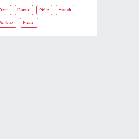
ildir
Damal
Göle
Hanak
Merkez
Posof