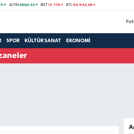
11
6660.55
13.779
64.944,08
ALTIN
BİST
BTC
Fot
R
SPOR
KÜLTÜR SANAT
EKONOMİ
zaneler
A