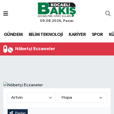
Kocaeli Nöbetçi Eczaneler
09.08.2026, Pazar
Kocaeli Hava Durumu
GÜNDEM
BİLİM TEKNOLOJİ
KARİYER
SPOR
KÜ
Kocaeli Trafik Yoğunluk Haritası
Nöbetçi Eczaneler
Süper Lig Puan Durumu ve Fikstür
Tüm Manşetler
Son Dakika Haberleri
Haber Arşivi
Paylaş