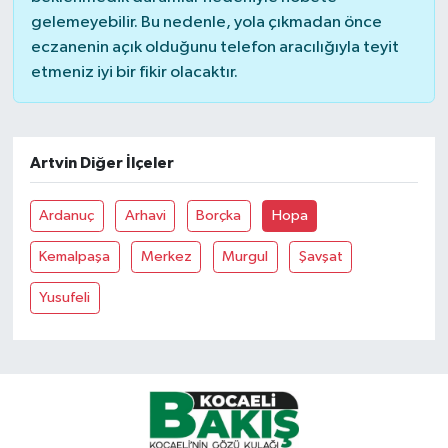
gelemeyebilir. Bu nedenle, yola çıkmadan önce
eczanenin açık olduğunu telefon aracılığıyla teyit
etmeniz iyi bir fikir olacaktır.
Artvin Diğer İlçeler
Ardanuç
Arhavi
Borçka
Hopa
Kemalpaşa
Merkez
Murgul
Şavşat
Yusufeli