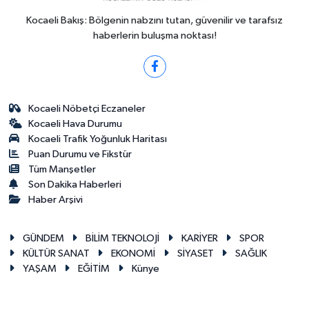
Kocaeli Bakış: Bölgenin nabzını tutan, güvenilir ve tarafsız
haberlerin buluşma noktası!
Kocaeli Nöbetçi Eczaneler
Kocaeli Hava Durumu
Kocaeli Trafik Yoğunluk Haritası
Puan Durumu ve Fikstür
Tüm Manşetler
Son Dakika Haberleri
Haber Arşivi
GÜNDEM
BİLİM TEKNOLOJİ
KARİYER
SPOR
KÜLTÜR SANAT
EKONOMİ
SİYASET
SAĞLIK
YAŞAM
EĞİTİM
Künye