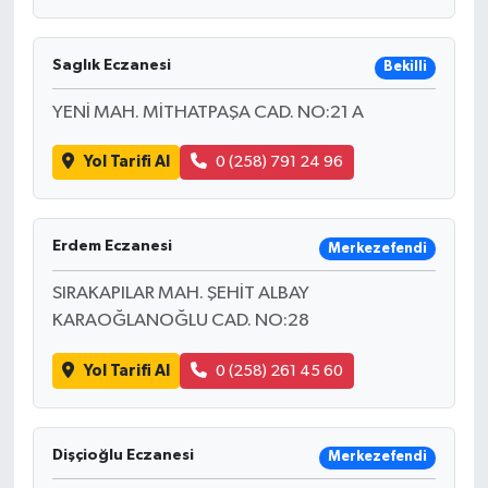
Saglık Eczanesi
Bekilli
YENİ MAH. MİTHATPAŞA CAD. NO:21 A
Yol Tarifi Al
0 (258) 791 24 96
Erdem Eczanesi
Merkezefendi
SIRAKAPILAR MAH. ŞEHİT ALBAY
KARAOĞLANOĞLU CAD. NO:28
Yol Tarifi Al
0 (258) 261 45 60
Dişçioğlu Eczanesi
Merkezefendi