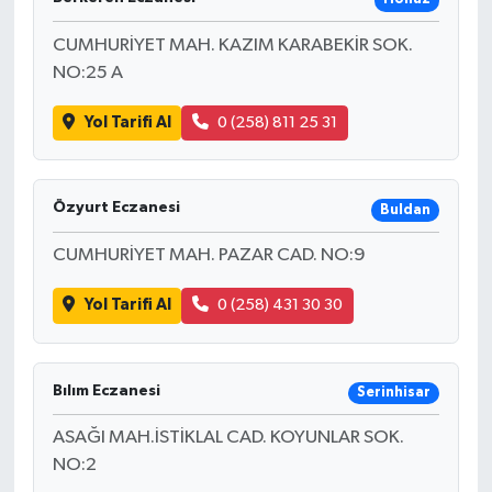
CUMHURİYET MAH. KAZIM KARABEKİR SOK.
NO:25 A
Yol Tarifi Al
0 (258) 811 25 31
Özyurt Eczanesi
Buldan
CUMHURİYET MAH. PAZAR CAD. NO:9
Yol Tarifi Al
0 (258) 431 30 30
Bılım Eczanesi
Serinhisar
ASAĞI MAH.İSTİKLAL CAD. KOYUNLAR SOK.
NO:2