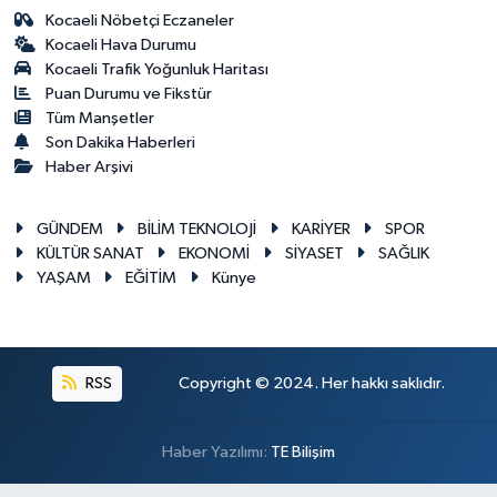
Kocaeli Nöbetçi Eczaneler
Kocaeli Hava Durumu
Kocaeli Trafik Yoğunluk Haritası
Puan Durumu ve Fikstür
Tüm Manşetler
Son Dakika Haberleri
Haber Arşivi
GÜNDEM
BİLİM TEKNOLOJİ
KARİYER
SPOR
KÜLTÜR SANAT
EKONOMİ
SİYASET
SAĞLIK
YAŞAM
EĞİTİM
Künye
RSS
Copyright © 2024. Her hakkı saklıdır.
Haber Yazılımı:
TE Bilişim