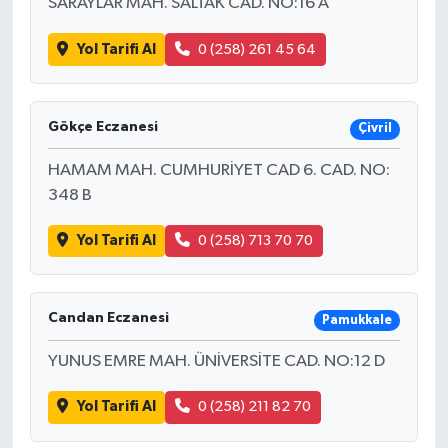
SARAYLAR MAH. SALTAK CAD. NO:16 A
Yol Tarifi Al
0 (258) 261 45 64
Gökçe Eczanesi
Çivril
HAMAM MAH. CUMHURİYET CAD 6. CAD. NO:
348 B
Yol Tarifi Al
0 (258) 713 70 70
Candan Eczanesi
Pamukkale
YUNUS EMRE MAH. ÜNİVERSİTE CAD. NO:12 D
Yol Tarifi Al
0 (258) 211 82 70