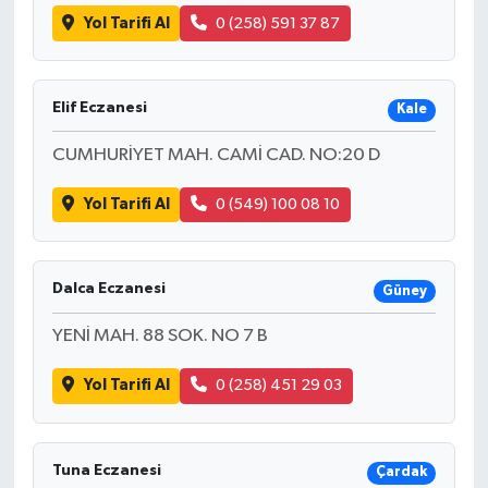
Yol Tarifi Al
0 (258) 591 37 87
Elif Eczanesi
Kale
CUMHURİYET MAH. CAMİ CAD. NO:20 D
Yol Tarifi Al
0 (549) 100 08 10
Dalca Eczanesi
Güney
YENİ MAH. 88 SOK. NO 7 B
Yol Tarifi Al
0 (258) 451 29 03
Tuna Eczanesi
Çardak