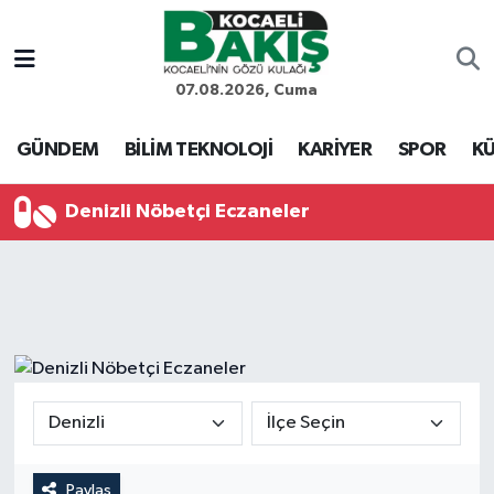
Kocaeli Nöbetçi Eczaneler
07.08.2026, Cuma
Kocaeli Hava Durumu
GÜNDEM
BİLİM TEKNOLOJİ
KARİYER
SPOR
KÜ
Kocaeli Trafik Yoğunluk Haritası
Denizli Nöbetçi Eczaneler
Süper Lig Puan Durumu ve Fikstür
Tüm Manşetler
Son Dakika Haberleri
Haber Arşivi
Paylaş