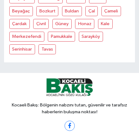
Beyağaç
Bozkurt
Buldan
Çal
Çameli
Çardak
Çivril
Güney
Honaz
Kale
Merkezefendi
Pamukkale
Sarayköy
Serinhisar
Tavas
Kocaeli Bakış: Bölgenin nabzını tutan, güvenilir ve tarafsız
haberlerin buluşma noktası!