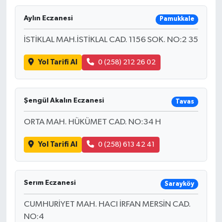
Aylın Eczanesi
Pamukkale
İSTİKLAL MAH.İSTİKLAL CAD. 1156 SOK. NO:2 35
Yol Tarifi Al
0 (258) 212 26 02
Şengül Akalın Eczanesi
Tavas
ORTA MAH. HÜKÜMET CAD. NO:34 H
Yol Tarifi Al
0 (258) 613 42 41
Serım Eczanesi
Sarayköy
CUMHURİYET MAH. HACI İRFAN MERSİN CAD.
NO:4