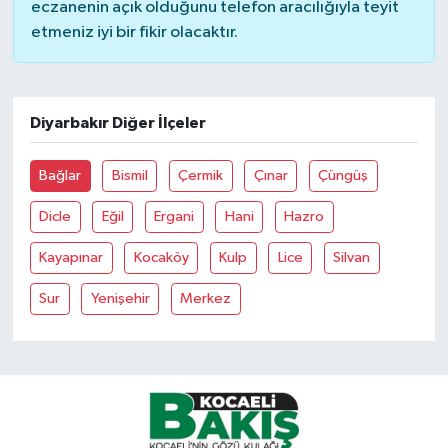
eczanenin açık olduğunu telefon aracılığıyla teyit
etmeniz iyi bir fikir olacaktır.
Diyarbakır Diğer İlçeler
Bağlar
Bismil
Çermik
Çınar
Çüngüş
Dicle
Eğil
Ergani
Hani
Hazro
Kayapınar
Kocaköy
Kulp
Lice
Silvan
Sur
Yenişehir
Merkez