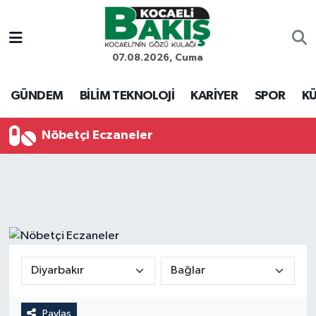
Kocaeli Nöbetçi Eczaneler
07.08.2026, Cuma
Kocaeli Hava Durumu
GÜNDEM
BİLİM TEKNOLOJİ
KARİYER
SPOR
KÜ
Kocaeli Trafik Yoğunluk Haritası
Nöbetçi Eczaneler
Süper Lig Puan Durumu ve Fikstür
Tüm Manşetler
Son Dakika Haberleri
Haber Arşivi
Paylaş