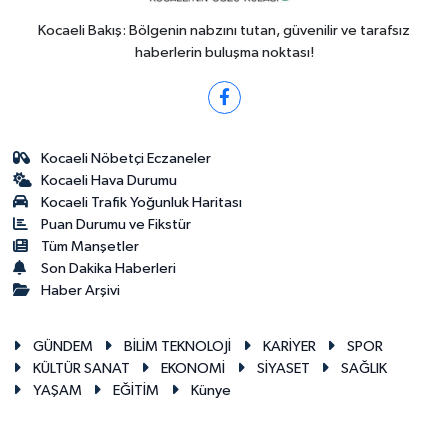
Kocaeli Bakış: Bölgenin nabzını tutan, güvenilir ve tarafsız
haberlerin buluşma noktası!
Kocaeli Nöbetçi Eczaneler
Kocaeli Hava Durumu
Kocaeli Trafik Yoğunluk Haritası
Puan Durumu ve Fikstür
Tüm Manşetler
Son Dakika Haberleri
Haber Arşivi
GÜNDEM
BİLİM TEKNOLOJİ
KARİYER
SPOR
KÜLTÜR SANAT
EKONOMİ
SİYASET
SAĞLIK
YAŞAM
EĞİTİM
Künye