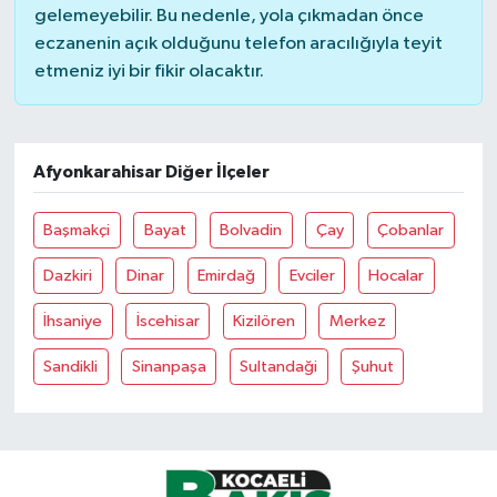
gelemeyebilir. Bu nedenle, yola çıkmadan önce
eczanenin açık olduğunu telefon aracılığıyla teyit
etmeniz iyi bir fikir olacaktır.
Afyonkarahisar Diğer İlçeler
Başmakçi
Bayat
Bolvadin
Çay
Çobanlar
Dazkiri
Dinar
Emirdağ
Evciler
Hocalar
İhsaniye
İscehisar
Kizilören
Merkez
Sandikli
Sinanpaşa
Sultandaği
Şuhut