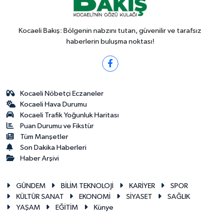
Kocaeli Bakış: Bölgenin nabzını tutan, güvenilir ve tarafsız
haberlerin buluşma noktası!
Kocaeli Nöbetçi Eczaneler
Kocaeli Hava Durumu
Kocaeli Trafik Yoğunluk Haritası
Puan Durumu ve Fikstür
Tüm Manşetler
Son Dakika Haberleri
Haber Arşivi
GÜNDEM
BİLİM TEKNOLOJİ
KARİYER
SPOR
KÜLTÜR SANAT
EKONOMİ
SİYASET
SAĞLIK
YAŞAM
EĞİTİM
Künye