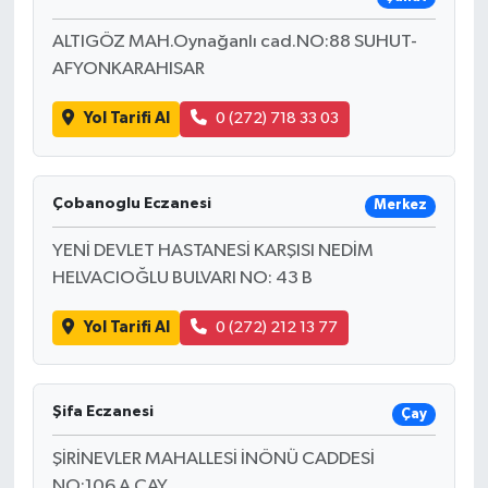
ALTIGÖZ MAH.Oynağanlı cad.NO:88 SUHUT-
AFYONKARAHISAR
Yol Tarifi Al
0 (272) 718 33 03
Çobanoglu Eczanesi
Merkez
YENİ DEVLET HASTANESİ KARŞISI NEDİM
HELVACIOĞLU BULVARI NO: 43 B
Yol Tarifi Al
0 (272) 212 13 77
Şifa Eczanesi
Çay
ŞİRİNEVLER MAHALLESİ İNÖNÜ CADDESİ
NO:106 A ÇAY