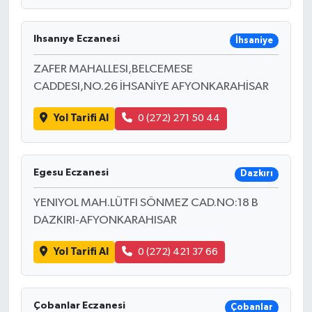
Ihsanıye Eczanesi
İhsaniye
ZAFER MAHALLESI,BELCEMESE
CADDESI,NO.26 İHSANİYE AFYONKARAHİSAR
Yol Tarifi Al
0 (272) 271 50 44
Egesu Eczanesi
Dazkırı
YENIYOL MAH.LÜTFI SÖNMEZ CAD.NO:18 B
DAZKIRI-AFYONKARAHISAR
Yol Tarifi Al
0 (272) 421 37 66
Çobanlar Eczanesi
Çobanlar