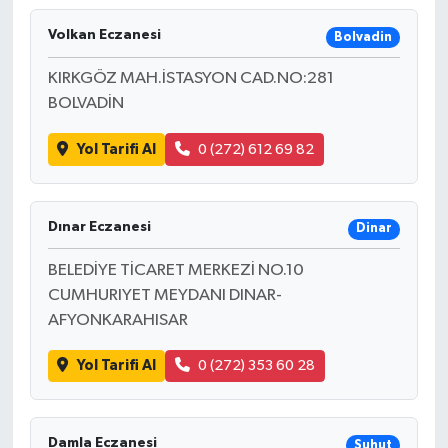
Volkan Eczanesi
Bolvadin
KIRKGÖZ MAH.İSTASYON CAD.NO:281
BOLVADİN
Yol Tarifi Al
0 (272) 612 69 82
Dınar Eczanesi
Dinar
BELEDİYE TİCARET MERKEZİ NO.10
CUMHURIYET MEYDANI DINAR-
AFYONKARAHISAR
Yol Tarifi Al
0 (272) 353 60 28
Damla Eczanesi
Şuhut