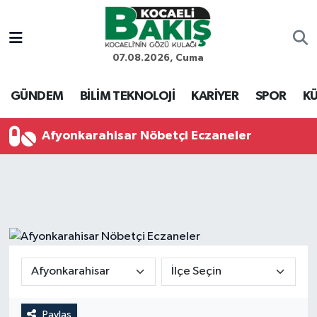
Kocaeli Nöbetçi Eczaneler
07.08.2026, Cuma
Kocaeli Hava Durumu
GÜNDEM
BİLİM TEKNOLOJİ
KARİYER
SPOR
KÜ
Kocaeli Trafik Yoğunluk Haritası
Afyonkarahisar Nöbetçi Eczaneler
Süper Lig Puan Durumu ve Fikstür
Tüm Manşetler
Son Dakika Haberleri
Haber Arşivi
Paylaş