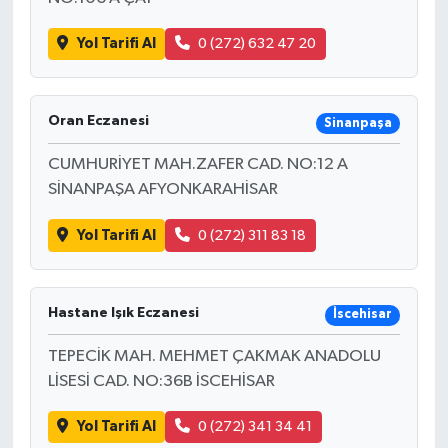
Yol Tarifi Al
0 (272) 632 47 20
Oran Eczanesi
Sinanpaşa
CUMHURİYET MAH.ZAFER CAD. NO:12 A
SİNANPAŞA AFYONKARAHİSAR
Yol Tarifi Al
0 (272) 311 83 18
Hastane Işık Eczanesi
İscehisar
TEPECİK MAH. MEHMET ÇAKMAK ANADOLU
LİSESİ CAD. NO:36B İSCEHİSAR
Yol Tarifi Al
0 (272) 341 34 41