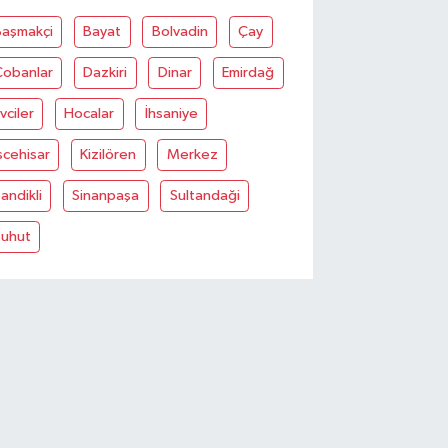
Başmakçi
Bayat
Bolvadin
Çay
Çobanlar
Dazkiri
Dinar
Emirdağ
vciler
Hocalar
İhsaniye
scehisar
Kizilören
Merkez
andikli
Sinanpaşa
Sultandaği
Şuhut