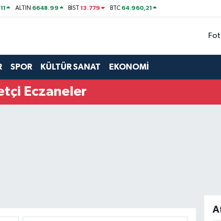
11
6648.99
13.779
64.960,21
ALTIN
BİST
BTC
Fot
R
SPOR
KÜLTÜR SANAT
EKONOMİ
tçi Eczaneler
A