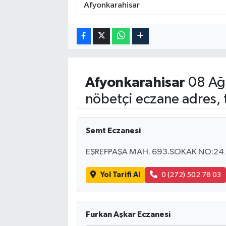
Afyonkarahisar
08 Ağ
nöbetçi eczane adres, 
Semt Eczanesi
EŞREFPAŞA MAH. 693.SOKAK NO:24
Yol Tarifi Al
0 (272) 502 78 03
Furkan Aşkar Eczanesi