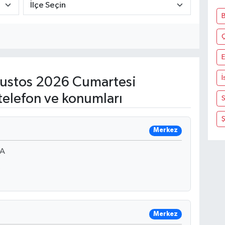
E
İ
ustos 2026 Cumartesi
telefon ve konumları
S
Merkez
 A
Merkez