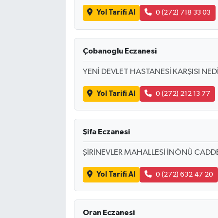
Yol Tarifi Al
0 (272) 718 33 03
Çobanoglu Eczanesi
YENİ DEVLET HASTANESİ KARŞISI NED
Yol Tarifi Al
0 (272) 212 13 77
Şifa Eczanesi
ŞİRİNEVLER MAHALLESİ İNÖNÜ CADDE
Yol Tarifi Al
0 (272) 632 47 20
Oran Eczanesi