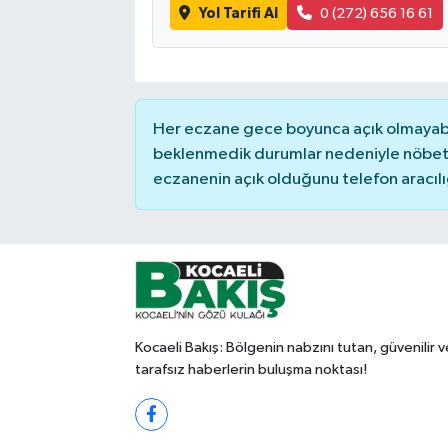
Yol Tarifi Al
0 (272) 656 16 61
Her eczane gece boyunca açık olmayabili
beklenmedik durumlar nedeniyle nöbete
eczanenin açık olduğunu telefon aracılığıy
Kocaeli Bakış: Bölgenin nabzını tutan, güvenilir v
tarafsız haberlerin buluşma noktası!