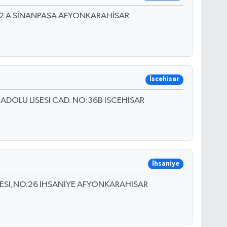
2 A SİNANPAŞA AFYONKARAHİSAR
İscehisar
OLU LİSESİ CAD. NO:36B İSCEHİSAR
İhsaniye
ESI,NO.26 İHSANİYE AFYONKARAHİSAR