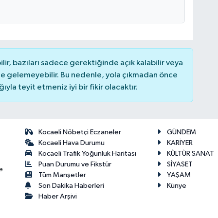
r, bazıları sadece gerektiğinde açık kalabilir veya
 gelemeyebilir. Bu nedenle, yola çıkmadan önce
la teyit etmeniz iyi bir fikir olacaktır.
Kocaeli Nöbetçi Eczaneler
GÜNDEM
Kocaeli Hava Durumu
KARİYER
Kocaeli Trafik Yoğunluk Haritası
KÜLTÜR SANAT
Puan Durumu ve Fikstür
SİYASET
e
Tüm Manşetler
YAŞAM
Son Dakika Haberleri
Künye
Haber Arşivi