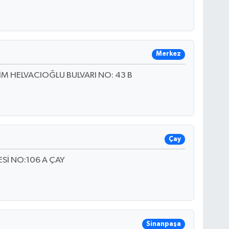
Merkez
İM HELVACIOĞLU BULVARI NO: 43 B
Çay
Sİ NO:106 A ÇAY
Sinanpaşa