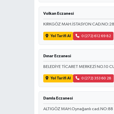
Volkan Eczanesi
KIRKGÖZ MAH.İSTASYON CAD.NO:28
Yol Tarifi Al
0 (272) 612 69 82
Dınar Eczanesi
BELEDİYE TİCARET MERKEZİ NO.10
Yol Tarifi Al
0 (272) 353 60 28
Damla Eczanesi
ALTIGÖZ MAH.Oynağanlı cad.NO:8