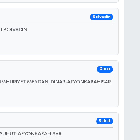
Bolvadin
1 BOLVADİN
Dinar
 CUMHURIYET MEYDANI DINAR-AFYONKARAHISAR
Şuhut
8 SUHUT-AFYONKARAHISAR