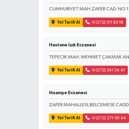
CUMHURİYET MAH.ZAFER CAD. NO:1
Yol Tarifi Al
0 (272) 311 83 18
Hastane Işık Eczanesi
TEPECİK MAH. MEHMET ÇAKMAK ANAD
Yol Tarifi Al
0 (272) 341 34 41
Ihsanıye Eczanesi
ZAFER MAHALLESI,BELCEMESE CADD
Yol Tarifi Al
0 (272) 271 50 44