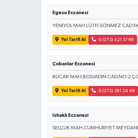
Egesu Eczanesi
YENIYOL MAH.LÜTFI SÖNMEZ CAD.N
Yol Tarifi Al
0 (272) 421 37 66
Çobanlar Eczanesi
BUCAK MAH.BOLVADIN CAD.NO:2 
Yol Tarifi Al
0 (272) 261 24 48
Ishaklı Eczanesi
SELÇUK MAH.CUMHURİYET MEYDANI 