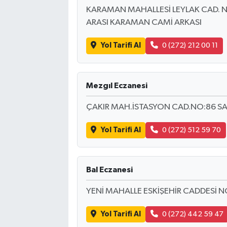
KARAMAN MAHALLESİ LEYLAK CAD. N
ARASI KARAMAN CAMİ ARKASI
Yol Tarifi Al
0 (272) 212 00 11
Mezgıl Eczanesi
ÇAKIR MAH.İSTASYON CAD.NO:86 S
Yol Tarifi Al
0 (272) 512 59 70
Bal Eczanesi
YENİ MAHALLE ESKİŞEHİR CADDESİ 
Yol Tarifi Al
0 (272) 442 59 47