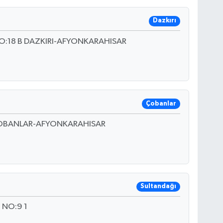
Dazkırı
O:18 B DAZKIRI-AFYONKARAHISAR
Çobanlar
ÇOBANLAR-AFYONKARAHISAR
Sultandağı
NO:9 1