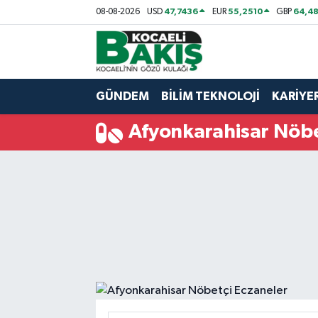
47,7436
55,2510
64,48
08-08-2026
USD
EUR
GBP
Kocaeli Nöbetçi Eczaneler
Kocaeli Hava Durumu
GÜNDEM
BİLİM TEKNOLOJİ
KARİYE
Kocaeli Trafik Yoğunluk Haritası
Afyonkarahisar Nöbe
Süper Lig Puan Durumu ve Fikstür
Tüm Manşetler
Son Dakika Haberleri
Haber Arşivi