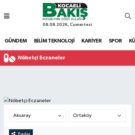
Kocaeli Nöbetçi Eczaneler
08.08.2026, Cumartesi
Kocaeli Hava Durumu
GÜNDEM
BİLİM TEKNOLOJİ
KARİYER
SPOR
KÜ
Kocaeli Trafik Yoğunluk Haritası
Nöbetçi Eczaneler
Süper Lig Puan Durumu ve Fikstür
Tüm Manşetler
Son Dakika Haberleri
Haber Arşivi
Paylaş