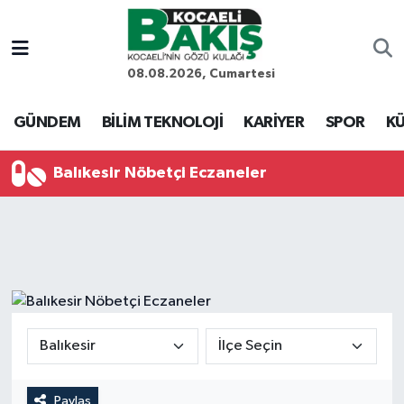
Kocaeli Nöbetçi Eczaneler
08.08.2026, Cumartesi
Kocaeli Hava Durumu
GÜNDEM
BİLİM TEKNOLOJİ
KARİYER
SPOR
KÜ
Kocaeli Trafik Yoğunluk Haritası
Balıkesir Nöbetçi Eczaneler
Süper Lig Puan Durumu ve Fikstür
Tüm Manşetler
Son Dakika Haberleri
Haber Arşivi
Paylaş