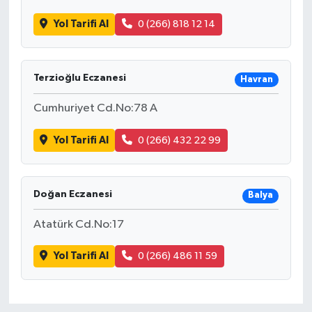
Yol Tarifi Al
0 (266) 818 12 14
Terzioğlu Eczanesi
Havran
Cumhuriyet Cd.No:78 A
Yol Tarifi Al
0 (266) 432 22 99
Doğan Eczanesi
Balya
Atatürk Cd.No:17
Yol Tarifi Al
0 (266) 486 11 59