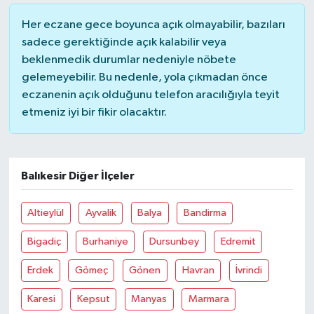
Her eczane gece boyunca açık olmayabilir, bazıları
sadece gerektiğinde açık kalabilir veya
beklenmedik durumlar nedeniyle nöbete
gelemeyebilir. Bu nedenle, yola çıkmadan önce
eczanenin açık olduğunu telefon aracılığıyla teyit
etmeniz iyi bir fikir olacaktır.
Balıkesir Diğer İlçeler
Altieylül
Ayvalik
Balya
Bandirma
Bigadiç
Burhaniye
Dursunbey
Edremit
Erdek
Gömeç
Gönen
Havran
İvrindi
Karesi
Kepsut
Manyas
Marmara