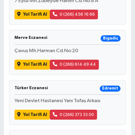
7 Eylül Mh.Zübeyde Hanım Cd.No:8 A
Yol Tarifi Al
0 (266) 456 16 66
Merve Eczanesi
Bigadiç
Çavuş Mh.Harman Cd.No:20
Yol Tarifi Al
0 (266) 614 49 44
Türker Eczanesi
Edremit
Yeni Devlet Hastanesi Yanı Tofaş Arkası
Yol Tarifi Al
0 (266) 373 33 00