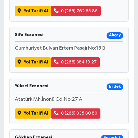
Yol Tarifi Al
0 (266) 762 68 86
Şifa Eczanesi
Akçay
Cumhuriyet Bulvarı Ertem Pasajı No:15 B
Yol Tarifi Al
0 (266) 384 19 27
Yüksel Eczanesi
Erdek
Atatürk Mh.İnönü Cd.No:27 A
Yol Tarifi Al
0 (266) 835 80 80
Gökhan Eczanesi
Susurluk