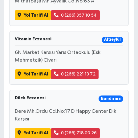
Mithatpaşa Mh.Ayvalık Cd.No:63 A
Yol Tarifi Al
0 (266) 357 10 54
Vitamin Eczanesi
Altıeylül
6N Market Karşısı Yarış Ortaokulu (Eski
Mehmetçik) Civarı
Yol Tarifi Al
0 (266) 221 13 72
Dilek Eczanesi
Bandırma
Dere Mh.Ordu Cd.No:17 D Happy Center Dik
Karşısı
Yol Tarifi Al
0 (266) 718 00 26