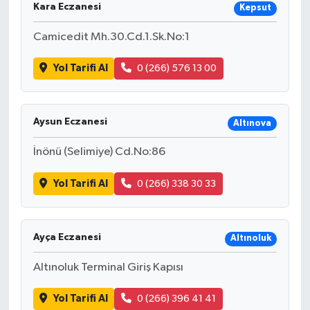
Kara Eczanesi
Kepsut
Camicedit Mh.30.Cd.1.Sk.No:1
Yol Tarifi Al
0 (266) 576 13 00
Aysun Eczanesi
Altınova
İnönü (Selimiye) Cd.No:86
Yol Tarifi Al
0 (266) 338 30 33
Ayça Eczanesi
Altınoluk
Altınoluk Terminal Giriş Kapısı
Yol Tarifi Al
0 (266) 396 41 41