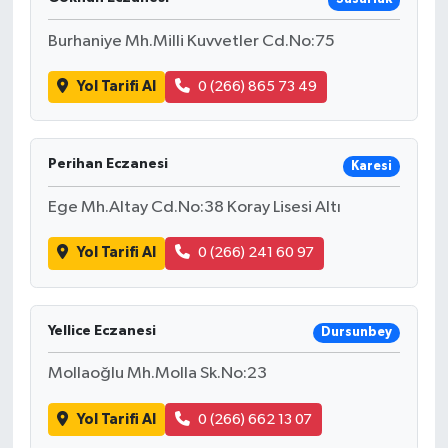
Burhaniye Mh.Milli Kuvvetler Cd.No:75
Yol Tarifi Al
0 (266) 865 73 49
Perihan Eczanesi
Karesi
Ege Mh.Altay Cd.No:38 Koray Lisesi Altı
Yol Tarifi Al
0 (266) 241 60 97
Yellice Eczanesi
Dursunbey
Mollaoğlu Mh.Molla Sk.No:23
Yol Tarifi Al
0 (266) 662 13 07