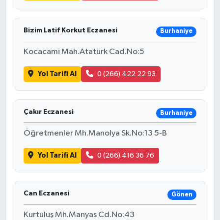
Bizim Latif Korkut Eczanesi
Burhaniye
Kocacami Mah.Atatürk Cad.No:5
Yol Tarifi Al
0 (266) 422 22 93
Çakır Eczanesi
Burhaniye
Öğretmenler Mh.Manolya Sk.No:13 5-B
Yol Tarifi Al
0 (266) 416 36 76
Can Eczanesi
Gönen
Kurtuluş Mh.Manyas Cd.No:43