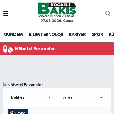
Kocaeli Nöbetçi Eczaneler
07.08.2026, Cuma
Kocaeli Hava Durumu
GÜNDEM
BİLİM TEKNOLOJİ
KARİYER
SPOR
KÜ
Kocaeli Trafik Yoğunluk Haritası
Nöbetçi Eczaneler
Süper Lig Puan Durumu ve Fikstür
Tüm Manşetler
Son Dakika Haberleri
Haber Arşivi
Paylaş