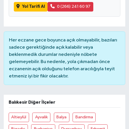
Yol Tarifi Al
0 (266) 241 60 97
Her eczane gece boyunca açık olmayabilir, bazıları
sadece gerektiğinde açık kalabilir veya
beklenmedik durumlar nedeniyle nöbete
gelemeyebilir. Bu nedenle, yola çıkmadan önce
eczanenin açık olduğunu telefon aracılığıyla teyit
etmeniz iyi bir fikir olacaktır.
Balıkesir Diğer İlçeler
Altieylül
Ayvalik
Balya
Bandirma
Bigadiç
Burhaniye
Dursunbey
Edremit