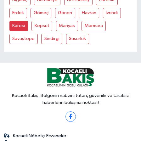
Erdek
Gömeç
Gönen
Havran
İvrindi
Karesi
Kepsut
Manyas
Marmara
Savaştepe
Sindirgi
Susurluk
Kocaeli Bakış: Bölgenin nabzını tutan, güvenilir ve tarafsız
haberlerin buluşma noktası!
Kocaeli Nöbetçi Eczaneler