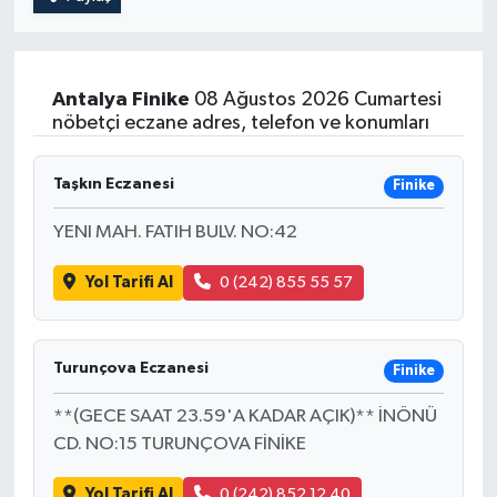
Antalya
Finike
08 Ağustos 2026 Cumartesi
nöbetçi eczane adres, telefon ve konumları
Taşkın Eczanesi
Finike
YENI MAH. FATIH BULV. NO:42
Yol Tarifi Al
0 (242) 855 55 57
Turunçova Eczanesi
Finike
**(GECE SAAT 23.59'A KADAR AÇIK)** İNÖNÜ
CD. NO:15 TURUNÇOVA FİNİKE
Yol Tarifi Al
0 (242) 852 12 40