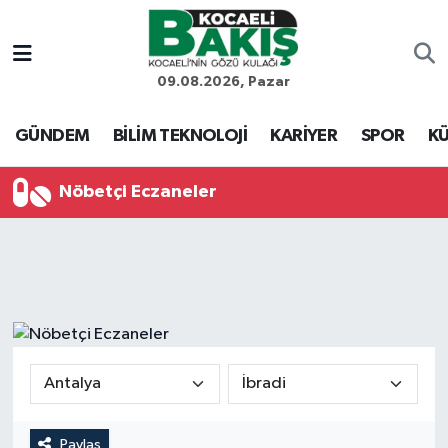
Kocaeli Nöbetçi Eczaneler
09.08.2026, Pazar
Kocaeli Hava Durumu
GÜNDEM
BİLİM TEKNOLOJİ
KARİYER
SPOR
KÜ
Kocaeli Trafik Yoğunluk Haritası
Nöbetçi Eczaneler
Süper Lig Puan Durumu ve Fikstür
Tüm Manşetler
Son Dakika Haberleri
Haber Arşivi
Paylaş