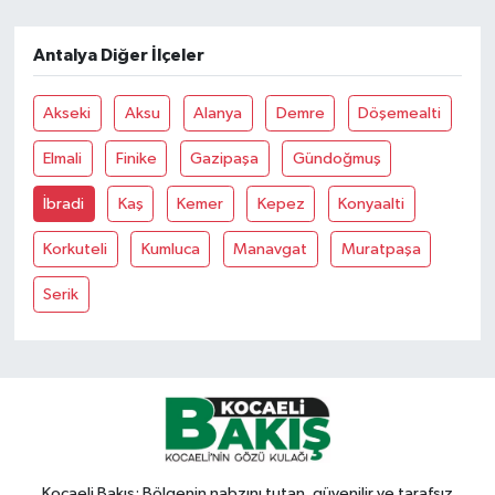
Antalya Diğer İlçeler
Akseki
Aksu
Alanya
Demre
Döşemealti
Elmali
Finike
Gazipaşa
Gündoğmuş
İbradi
Kaş
Kemer
Kepez
Konyaalti
Korkuteli
Kumluca
Manavgat
Muratpaşa
Serik
Kocaeli Bakış: Bölgenin nabzını tutan, güvenilir ve tarafsız