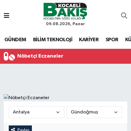
Kocaeli Nöbetçi Eczaneler
09.08.2026, Pazar
Kocaeli Hava Durumu
GÜNDEM
BİLİM TEKNOLOJİ
KARİYER
SPOR
KÜ
Kocaeli Trafik Yoğunluk Haritası
Nöbetçi Eczaneler
Süper Lig Puan Durumu ve Fikstür
Tüm Manşetler
Son Dakika Haberleri
Haber Arşivi
Paylaş