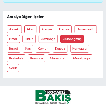
Antalya Diğer İlçeler
Akseki
Aksu
Alanya
Demre
Döşemealti
Elmali
Finike
Gazipaşa
Gündoğmuş
İbradi
Kaş
Kemer
Kepez
Konyaalti
Korkuteli
Kumluca
Manavgat
Muratpaşa
Serik