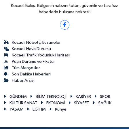
Kocaeli Bakış: Bölgenin nabzını tutan, güvenilir ve tarafsız
haberlerin buluşma noktası!
Kocaeli Nöbetçi Eczaneler
Kocaeli Hava Durumu
Kocaeli Trafik Yoğunluk Haritası
Puan Durumu ve Fikstür
Tüm Manşetler
Son Dakika Haberleri
Haber Arşivi
GÜNDEM
BİLİM TEKNOLOJİ
KARİYER
SPOR
KÜLTÜR SANAT
EKONOMİ
SİYASET
SAĞLIK
YAŞAM
EĞİTİM
Künye